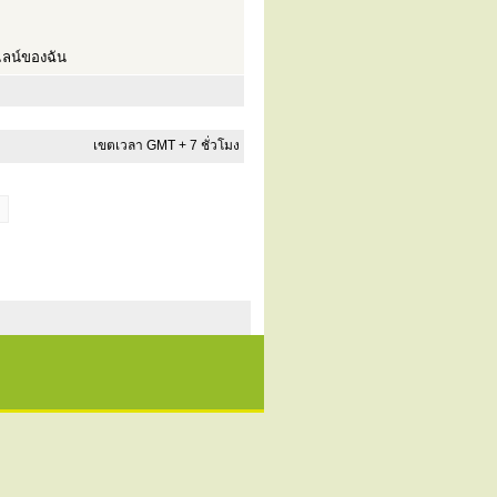
ลน์ของฉัน
เขตเวลา GMT + 7 ชั่วโมง