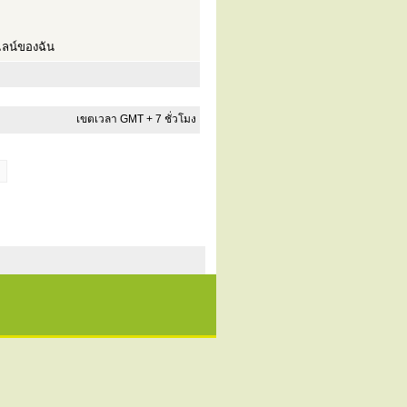
ลน์ของฉัน
เขตเวลา GMT + 7 ชั่วโมง