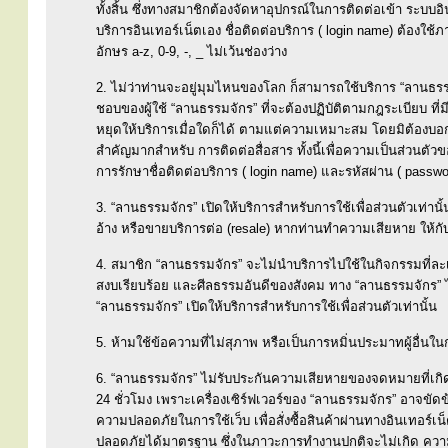
ทั้งสิ้น ซึ่งทางสมาชิกต้องจัดหาอุปกรณ์ในการติดต่อเข้า ระบบอิ
บริการอินเทอร์เน็ตเอง ชื่อติดต่อบริการ ( login name) ต้องใช
อักษร a-z, 0-9, -, _ ไม่เว้นช่องว่าง
2. ไม่ว่าท่านจะอยู่มุมไหนของโลก ก็สามารถใช้บริการ “ลานธรรมจัก
ชอบของผู้ใช้ “ลานธรรมจักร” ที่จะต้องปฏิบัติตามกฎระเบียบ ที
หยุดให้บริการเมื่อใดก็ได้ ตามแต่ความเหมาะสม โดยมิต้องบอกก
สำคัญมากสำหรับ การติดต่อสื่อสาร ทั้งนี้เพื่อความเป็นส่วนตั
การรักษาชื่อติดต่อบริการ ( login name) และรหัสผ่าน ( passwo
3. “ลานธรรมจักร” เปิดให้บริการสำหรับการใช้เพื่อส่วนตัวเท่าน
อ้าง หรือขายบริการต่อ (resale) หากท่านทำความเสียหาย ให้กับ
4. สมาชิก “ลานธรรมจักร” จะไม่นำบริการไปใช้ในกิจกรรมที่ละเ
สงบเรียบร้อย และศีลธรรมอันดีของสังคม ทาง “ลานธรรมจักร” ไม่
“ลานธรรมจักร” เปิดให้บริการสำหรับการใช้เพื่อส่วนตัวเท่านั้น
5. ห้ามใช้ข้อความที่ไม่สุภาพ หรือเป็นการหมิ่นประมาทผู้อื่นในการ
6. “ลานธรรมจักร” ไม่รับประกันความเสียหายของจดหมายที่เกิ
24 ชั่วโมง เพราะเครื่องเซิร์ฟเวอร์ของ “ลานธรรมจักร” อาจขัดข
ความปลอดภัยในการใช้เว็บ เพื่อสั่งซื้อสินค้าผ่านทางอินเทอร์เ
ปลอดภัยได้มาตรฐาน ซึ่งในภาวะการทำงานปกติจะไม่เกิด ความเส