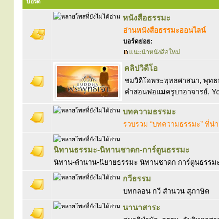
บอร์ด
หนังสือธรรมะ
อ่านหนังสือธรรมะออนไลน์
บอร์ดย่อย:
แนะนำหนังสือใหม่
คลิปวิดีโอ
ชมวิดีโอพระพุทธศาสนา, พุทธป
คำสอนพ่อแม่ครูบาอาจารย์, Y
บทความธรรมะ
รวบรวม “บทความธรรมะ” ที่น่
นิทานธรรมะ-นิทานชาดก-การ์ตูนธรรมะ
นิทาน-ตำนาน-นิยายธรรมะ นิทานชาดก การ์ตูนธรรมะ 
กวีธรรม
บทกลอน กวี สำนวน สุภาษิต
นานาสาระ