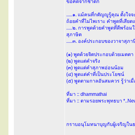
ข้อคิดจากชาดก
.....๑. แม้คนที่กตัญญูรู้คุณ ตั้ง
ถ้อยคำที่ไม่ไพเราะ คำพูดที่เสี
.....๒. การพูดด้วยคำพูดที่ดีพร้อม
สุภาษิต
.....๓. องค์ประกอบของวาจาสุภาษ
(๑) พูดด้วยจิตประกอบด้วยเมตตา 
(๒) พูดแต่คำจริง
(๓) พูดแต่คำสุภาพอ่อนน้อม
(๔) พูดแต่คำที่เป็นประโยชน์
(๕) พูดตามกาลอันสมควร รู้ว่าเมื่
ที่มา :: dhammathai
ที่มา :: ตามรอยพระพุทธบา *..New..
กราบอนุโมทนาบุญกับผู้เจริญใน