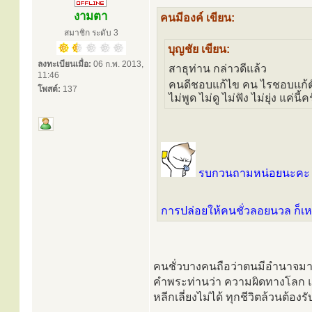
งามตา
คนมีองค์ เขียน:
สมาชิก ระดับ 3
บุญชัย เขียน:
ลงทะเบียนเมื่อ:
06 ก.พ. 2013,
สาธุท่าน กล่าวดีแล้ว
11:46
คนดีชอบแก้ไข คน ไรชอบแก้
โพสต์:
137
ไม่พูด ไม่ดู ไม่ฟัง ไม่ยุ่ง แค่นี้ค
รบกวนถามหน่อยนะคะ ไม่พู
การปล่อยให้คนชั่วลอยนวล ก็
คนชั่วบางคนถือว่าตนมีอำนาจมาก
คำพระท่านว่า ความผิดทางโลก แม้
หลีกเลี่ยงไม่ได้ ทุกชีวิตล้วนต้องรั