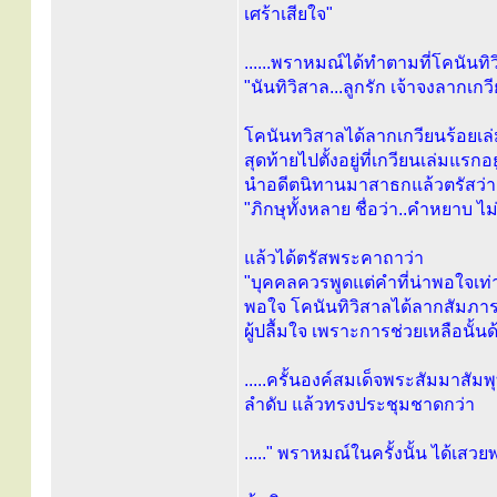
เศร้าเสียใจ"
......พราหมณ์ได้ทำตามที่โคนันท
"นันทิวิสาล...ลูกรัก เจ้าจงลากเกวีย
โคนันทวิสาลได้ลากเกวียนร้อยเล่ม
สุดท้ายไปตั้งอยู่ที่เกวียนเล่ม
นำอดีตนิทานมาสาธกแล้วตรัสว่า
"ภิกษุทั้งหลาย ชื่อว่า..คำหยาบ ไ
แล้วได้ตรัสพระคาถาว่า
"บุคคลควรพูดแต่คำที่น่าพอใจเท่
พอใจ โคนันทิวิสาลได้ลากสัมภาระอ
ผู้ปลื้มใจ เพราะการช่วยเหลือนั้นด
.....ครั้นองค์สมเด็จพระสัมมาส
ลำดับ แล้วทรงประชุมชาดกว่า
....." พราหมณ์ในครั้งนั้น ได้เส