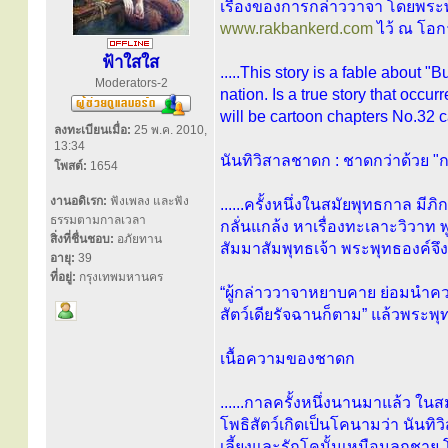
เรื่องของการกล่าววาจา โดยพระ
www.rakbankerd.com
ไว้ ณ โอกา
ฟ้าใสใส
.....This story is a fable about 
Moderators-2
nation. Is a true story that occu
will be cartoon chapters No.32 
ลงทะเบียนเมื่อ:
25 พ.ค. 2010,
13:34
นันทิวิสาลชาดก : ชาดกว่าด้วย 
โพสต์:
1654
งานอดิเรก:
ฟังเพลง และฟัง
......ครั้งหนึ่งในสมัยพุทธกาล มีภิก
ธรรมตามกาลเวลา
กลั่นแกล้ง หาเรื่องทะเลาะวิวาท พ
สิ่งที่ชื่นชอบ:
อภัยทาน
สัมมาสัมพุทธเจ้า พระพุทธองค์จึ
อายุ:
39
ที่อยู่:
กรุงเทพมหานคร
“ผู้กล่าววาจาหยาบคาย ย่อมนำคว
สัตว์เดียรัจฉานก็ตาม” แล้วพระพุ
เนื้อความของชาดก
......กาลครั้งหนึ่งนานมาแล้ว ใ
โพธิสัตว์เกิดเป็นโคนามว่า นันท
เลี้ยงและรักโคนั้นเหมือนลูกชาย