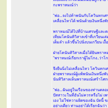
กะพราหมณ์ว่า
"พ่อ...จงไปท้าพนันกับโควินทกเศร
เคลื่อนไหวได้ พนันด้วยเงินหนึ่ง
พราหมณ์ได้ไปที่บ้านเศรษฐีและตกล
เทียมโคนันทิวิสาลเข้าที่เกวียนเ
เต็มลำ แล้วขึ้นไปนั่งบนเกวียน เงื
ฝ่ายโคนันทิวิสาลเมื่อได้ยินพราหม
"พราหมณ์เรียกเราผู้ไม่โกง..ว่าโกง ผู
จึงยืนนิ่งไม่เคลื่อนไหว โควินท
ฝ่ายพราหมณ์ผู้แพ้พนันเงินหนึ่ง
นันทิวิสาลเห็นพราหมณ์เศร้าโศกเ
"พ่อ...ฉันอยู่ในเรือนของท่าน
ปัสสาวะในที่อันไม่ควรหรือไม่ เพ
เอง ไม่ใช่ความผิดของฉัน บัดนี้
อย่างเดียว ท่านอย่าได้เรียกฉันว