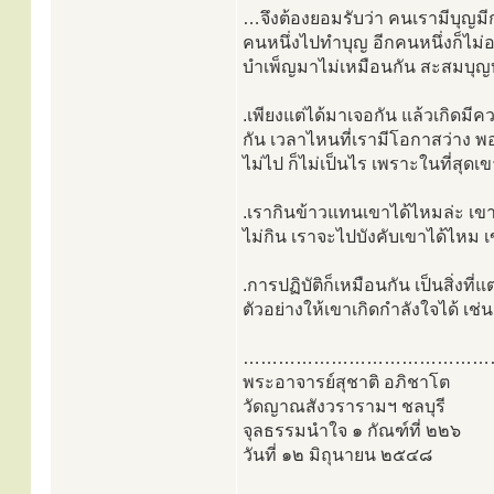
…จึงต้องยอมรับว่า คนเรามีบุญมี
คนหนึ่งไปทำบุญ อีกคนหนึ่งก็ไม
บำเพ็ญมาไม่เหมือนกัน สะสมบุญ
.เพียงแต่ได้มาเจอกัน แล้วเกิดมีค
กัน เวลาไหนที่เรามีโอกาสว่าง พอ
ไม่ไป ก็ไม่เป็นไร เพราะในที่สุดเ
.เรากินข้าวแทนเขาได้ไหมล่ะ เขา
ไม่กิน เราจะไปบังคับเขาได้ไหม เ
.การปฏิบัติก็เหมือนกัน เป็นสิ่งท
ตัวอย่างให้เขาเกิดกำลังใจได้ เช่น
……………………………………
พระอาจารย์สุชาติ อภิชาโต
วัดญาณสังวรารามฯ ชลบุรี
จุลธรรมนำใจ ๑ กัณฑ์ที่ ๒๒๖
วันที่ ๑๒ มิถุนายน ๒๕๔๘