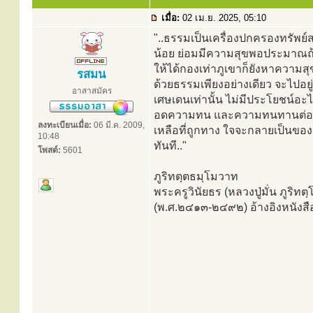
เมื่อ:
02 เม.ย. 2025, 05:10
"..ธรรมเป็นเครื่องปกครองทรัพย์
น้อย ย่อมมีความสุขพอประมาณถ้
ให้ได้กองเท่าภูเขาก็ยังหาความส
รสมน
ด้วยธรรมเพียงอย่างเดียว จะไปอย
อาสาสมัคร
เศษเดนเท่านั้น ไม่มีประโยชน์อ
อดความทน และความทนทานต่อสิ่งก
ลงทะเบียนเมื่อ:
06 มี.ค. 2009,
เหลือที่ถูกทาง ใจจะกลายเป็นของป
10:48
ทันที.."
โพสต์:
5601
ภูริทตฺตธมฺโมวาท
พระครูวินัยธร (หลวงปู่มั่น ภูริท
(พ.ศ.๒๔๑๓-๒๔๙๒) อ้างอิงหนังสือ 