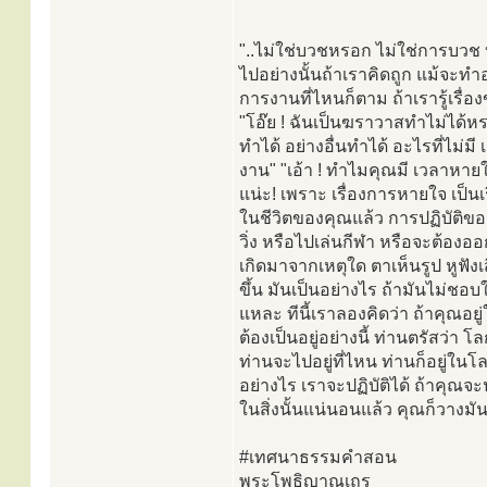
"..ไม่ใช่บวชหรอก ไม่ใช่การบวช บว
ไปอย่างนั้นถ้าเราคิดถูก แม้จะทำอ
การงานที่ไหนก็ตาม ถ้าเรารู้เรื่อง
"โอ๊ย ! ฉันเป็นฆราวาสทำไม่ได้หรอ
ทำได้ อย่างอื่นทำได้ อะไรที่ไม่
งาน" "เอ้า ! ทำไมคุณมี เวลาหายใ
แน่ะ! เพราะ เรื่องการหายใจ เป็นเ
ในชีวิตของคุณแล้ว การปฏิบัติของ
วิ่ง หรือไปเล่นกีฬา หรือจะต้องอ
เกิดมาจากเหตุใด ตาเห็นรูป หูฟังเสี
ขึ้น มันเป็นอย่างไร ถ้ามันไม่ชอบใจ
แหละ ทีนี้เราลองคิดว่า ถ้าคุณอยู
ต้องเป็นอยู่อย่างนี้ ท่านตรัสว่า โล
ท่านจะไปอยู่ที่ไหน ท่านก็อยู่ใน
อย่างไร เราจะปฏิบัติได้ ถ้าคุณจ
ในสิ่งนั้นแน่นอนแล้ว คุณก็วางมันไ
#เทศนาธรรมคำสอน
พระโพธิญาณเถร