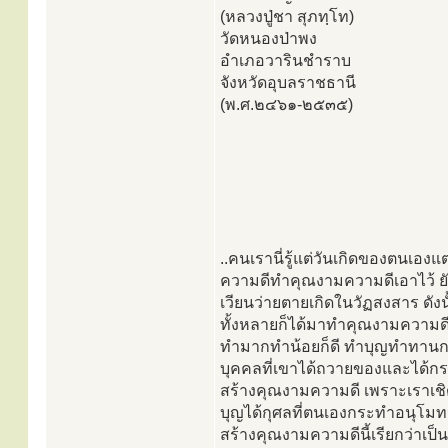
(หลวงปู่ชา สุภทฺโท)
วัดหนองป่าพง
อำเภอวารินชำราบ
จังหวัดอุบลราชธานี
(พ.ศ.๒๔๖๑-๒๕๓๕)
..คนเรานี่รู้แต่วันเกิดของตนเองแต
ความดีทำคุณงามความดีเอาไว้ ยังไง
เวียนว่ายตายเกิดในวัฏสงสาร ดังนั
ทั้งหลายก็ได้มาทำคุณงามความดี 
ทำมากทำน้อยก็ดี ทำบุญทำทานการ
บุคคลที่เขาได้ถวายของและได้กระ
สร้างคุณงามความดี เพราะเราเชิดชู
บุญได้กุศลที่ตนเองกระทำอนุโ
สร้างคุณงามความดีนี้เรียกว่าเป็น