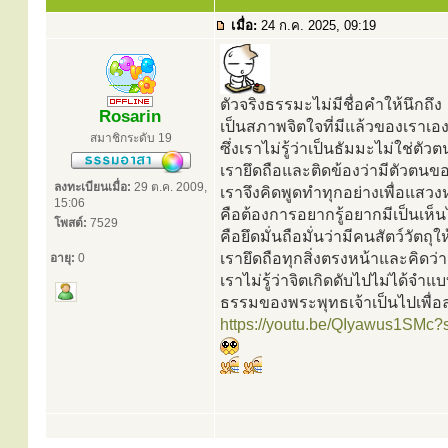
เมื่อ:
24 ก.ค. 2025, 09:19
ตัวจริงธรรมะไม่มีชื่อคำให้นึกถึง
Rosarin
เป็นสภาพจิตใจที่มีแล้วของเราเอ
สมาชิกระดับ 19
ซึ่งเราไม่รู้ว่าเป็นธัมมะไม่ใช่ตัว
เรายึดถือและติดข้องว่ามีตัวตนข
ลงทะเบียนเมื่อ:
29 ต.ค. 2009,
เราจึงคิดพูดทำทุกอย่างเพื่อแสวงห
15:06
คือต้องการอยากรู้อยากมีเป็นเห็
โพสต์:
7529
คือยึดมั่นถือมั่นว่ามีคนสัตว์วัตถุใ
เรายึดถือทุกสิ่งตรงหน้าและคิดว่าม
อายุ:
0
เราไม่รู้ว่าจิตเกิดดับไปไม่ได้จำแบ
ธรรมของพระพุทธเจ้า​เป็นไปเพื่อล
https://youtu.be/QIyawus1SM