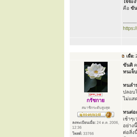
ใจจะง
คือ
ขั
...........
https:
เมื่อ:
2
ขันติ
ค
ทนเจ็
ทนลำ
ปลอบโย
ไม่แส
กรัชกาย
สมาชิกระดับสูงสุด
ทนต่
เช้าๆเ
ลงทะเบียนเมื่อ:
24 ต.ค. 2006,
อย่างน
12:36
ต่อสิ่
โพสต์:
33766