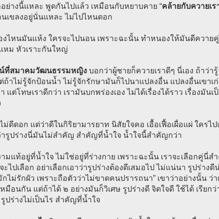
ก็อย่างนี้แหละ พูดกันไปแล้ว เหมือนกับหยาบคาย “
คล้ายกับควายเราด
อนเขลงอยู่นั่นแหละ ไม่ไปไหนดอก
องไหนมันแห้ง ใครจะไปนอน เพราะฉะนั้น ทำหนองให้มันดีควายคู่ม
 แหม หัวเราะกันใหญ่
น์ที่สมาคมวัฒนธรรมหญิง
บอกว่าผู้ชายก็ควายเราดีๆ นี่เอง ถ้าว่า
่ถ้าไม่รู้จักป้อนน้ำ ไม่รู้จักรักษามันก็ไปนาแปลงอื่น แปลงอื่นเขาเ
 แต่โทษเราดีกว่า เรามันบกพร่องเอง ไม่ได้เรื่องได้ราว เรื่องมันเ
จ
งไม่ดีดอก แต่ว่าดีในกิริยามารยาท นิสัยใจคอ เอื้อเฟื้อเผื่อแผ่ ใครไป
ว่ารูปร่างนี่มันไม่สำคัญ สำคัญที่น้ำใจ น้ำใจนี้สำคัญกว่า
มแท้อยู่ที่น้ำใจ ไม่ใช่อยู่ที่ร่างกาย เพราะฉะนั้น เราจะเลือกคู่นี่ส
ู่ จะไปเลือก อย่าเลือกเอาว่ารูปร่างต้องดีเสมอไป ไม่แน่นา รูปร่างด
ี้มักไม่รักผัว เพราะถือตัวว่าไม่ขาดคนปรารถนา” เขาว่าอย่างนั้น ว่าเป
เหมือนกัน แต่ถ้าได้ ๒ อย่างมันก็วิเศษ รูปร่างดี จิตใจดี ใช้ได้ เรีย
รูปร่างไม่เป็นไร สำคัญที่น้ำใจ