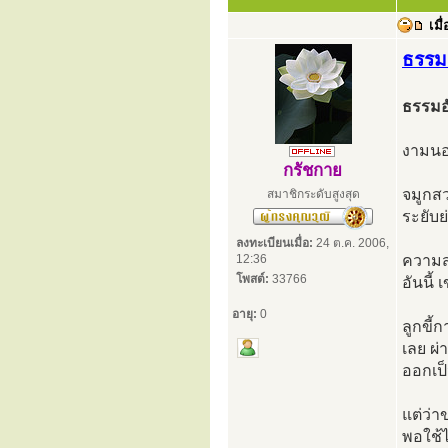
เมื่
ธรรม
ธรรมอ
งามนอก
กรัชกาย
จมูกส
สมาชิกระดับสูงสุด
ระยับย
ลงทะเบียนเมื่อ:
24 ต.ค. 2006,
12:36
ความส
โพสต์:
33766
อันนี้ 
อายุ:
0
ลูกขี้
เลย ผ่
ออกเป็
แต่ว่า
พอใช้ไ