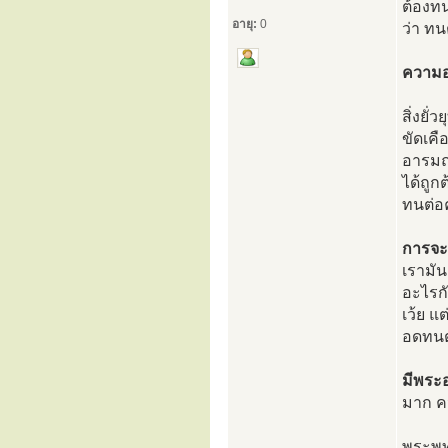
ต้องท
อายุ:
0
ว่า ท
ความอด
สิ่งยั
ขัดเคื
อารมณ์
ได้ถูก
ทนต่อค
การจะ
เรามัน
อะไรกั
เว้ย แ
อดทนต่
มีพระอ
มาก ค
พระพุท