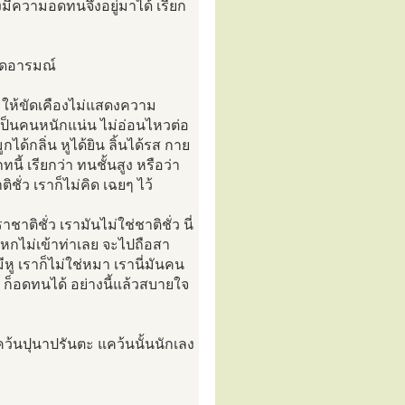
ีความอดทนจึงอยู่มาได้ เรียก
เกิดอารมณ์
ด ให้ขัดเคืองไม่แสดงความ
เป็นคนหนักแน่น ไม่อ่อนไหวต่อ
ด้กลิ่น หูได้ยิน ลิ้นได้รส กาย
นี้ เรียกว่า ทนชั้นสูง หรือว่า
ั่ว เราก็ไม่คิด เฉยๆ ไว้
ชาติชั่ว เรามันไม่ใช่ชาติชั่ว นี่
โกหกไม่เข้าท่าเลย จะไปถือสา
หู เราก็ไม่ใช่หมา เรานี่มันคน
 ก็อดทนได้ อย่างนี้แล้วสบายใจ
นปุนาปรันตะ แคว้นนั้นนักเลง