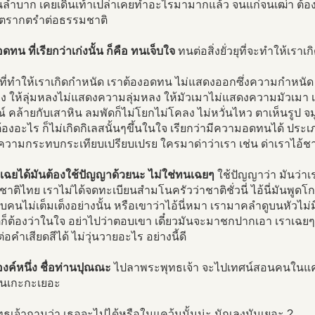
นลำบาก เคยเดินเท้าเปล่าเคยทำอะไรมามากแล้ว จนแก่จนเฒ่า ต้องม
นตรากตรำต่อธรรมชาติ
ทน ที่เรียกว่าเก่งนั้น ก็คือ ทนเจ็บใจ
ทนต่อสิ่งยั่วยุที่จะทำให้เรา
่วยุที่ทำให้เราเกิดกำหนัด เราต้องอดทน ไม่แสดงออกซึ่งความกำหนั
อง ให้ลุ่มหลงไม่แสดงความลุ่มหลง ให้มัวเมาไม่แสดงความมัวเมา 
 คล้ายกับเสาหิน ลมพัดก็ไม่โยกไม่โคลง ไม่หวั่นไหว ตาเห็นรูป จมูกไ
ต้องอะไร ก็ไม่เกิดกิเลสนั้นๆขึ้นในใจ เรียกว่ามีความอดทนได้ ประเภท
วามกระทบกระเทียบเปรียบเปรย ใครมาด่าว่าเรา เช่น ด่าเราไอ้ชาติช
เฉยได้มันต้องใช้ปัญญาด้วยนะ ไม่ใช่ทนเฉยๆ
ใช้ปัญญาว่า มันว่าเรา
ชาติไทย เราไม่ได้จดทะเบียนสำมโนครัวว่าชาติชั่วนี่ ไอ้นี่มันพูด
บคนไม่เต็มเต็งอย่างนั้น หรือเขาว่าไอ้นี่หมา เรามาคลำดูบนหัวไม่มี
ต่ก็ต้องว่าในใจ อย่าไปว่าตอบเขา เดี๋ยวมันจะมาชกปากเอา เราเฉยๆ
อคำเสียดสีได้ ไม่วุ่นวายอะไร อย่างนี้ดี
งค์หนึ่ง ชื่อท่านปุณณะ
ไปลาพระพุทธเจ้า จะไปเทศน์สอนคนในแคว้
นเกะกะเยอะ
ธเจ้าถามว่า เธอจะไปได้หรือในแคว้นนั้นน่ะ นักเลงมันเยอะ ?