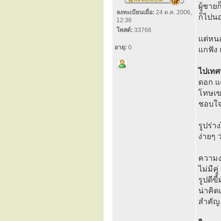
ผู้ชาย
ลงทะเบียนเมื่อ:
24 ต.ค. 2006,
ก็ไปน
12:36
โพสต์:
33766
แต่หน
อายุ:
0
แกฟัง
ไปเทศ
ดอก แต
โทษเขา
ชอบใ
รูปร่า
ง่ายๆ 
ความงา
ไม่มีค
รูปดีข
น่าคิด
สำคัญ 