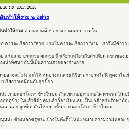
อ:
28 ธ.ค. 2017, 20:23
อันทำให้งาม ๒ อย่าง
ันทำให้งาม
ความงามมี ๒ อย่าง งามนอก, งามใน
 ควรจะเรียกว่า “สวย” งามในควรจะเรียกว่า “งาม” เราจึงมีคำว่า
วย แก้มสวย ปากสวย ผมสวย นิ้วเรียวเหมือนกับลำเทียน แขนของเ
่องน่าทัศนา อันนี้เป็นความสวยของร่างกาย
วยอาจจะไม่งามก็ได้ คนบางคนสวย กิริยามารยาทไม่ดี พูดจาไม่
เขาเรียกว่าเหมือนกับลูกขี้กา
กาน่ะ ภายนอกโสภา ข้างในขม มันแขวนอยู่ตามกอไผ่ ตามพุ่มไม้เปลื
าออกดูข้างในแล้วสีดำ ดมแล้วก็อาเจียนเลย เป็นยาสำหรับรักษาท้อ
นแถวเลย ลูกขี้กามันใช้อย่างนั้น ข้างนอกโสภา ข้างในขม
ขนุนน่ะ ข้างนอกขรุขระ ข้างในต๊ะติ๊งโหน่ง หมายความว่ามันสวย 
ด้