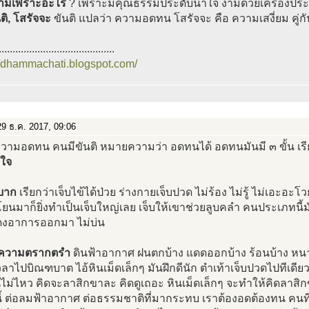
ามเพราะอะไร
? เพราะมีคุณธรรมประดับน้ำใจ งามด้วยเครื่องประ
นติ, โสรัจจะ
ขันติ แปลว่า ความอดทน โสรัจจะ คือ ความเสงี่ยม คู่ก
..........................................
//dhammachati.blogspot.com/
9 ธ.ค. 2017, 09:06
วามอดทน คนมีขันติ หมายความว่า อดทนได้ อดทนมันมี ๓ ขั้น เรี
บใจ
บาก
เรียกว่าเจ็บไข้ได้ป่วย ร่างกายเจ็บปวด ไม่ร้อง ไม่รู้ ไม่เอะอ
นมาก็ยิ่งทำเป็นเจ็บใหญ่เลย เจ็บให้เขาช่วยลูบคลำ คนประเภทนี้มั
ดงอาการออกมา ไม่บ่น
อความตรากตรำ
ดินฟ้าอากาศ ฝนตกบ้าง แดดออกบ้าง ร้อนบ้าง หนา
วลาไปบิณฑบาต ไอ้หินเม็ดเล็กๆ มันฝึกดีนัก ตำเท้าเจ็บปวดไปทีเดียว
ี้ไม่ไหว คิดจะลาสิกขาละ คิดดูเถอะ หินเม็ดเล็กๆ จะทำให้คิดลาสิก
งนี้ ต่อลมฟ้าอากาศ ต่อธรรมชาติที่มากระทบ เราต้องอดต้องทน ค