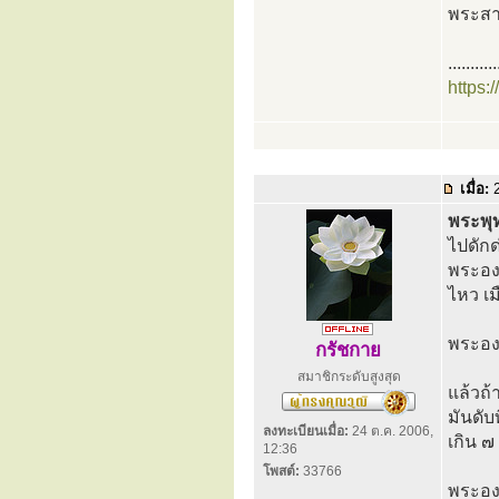
พระสาร
...........
https:
เมื่อ:
2
พระพุท
ไปดักด
พระอง
ไหว เม
พระองค
กรัชกาย
สมาชิกระดับสูงสุด
แล้วถ้า
มันดับ
ลงทะเบียนเมื่อ:
24 ต.ค. 2006,
เกิน ๗
12:36
โพสต์:
33766
พระองค