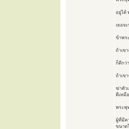
อยู่ได
เธอจะท
ข้าพระ
ถ้าเขา
ก็ดีกว
ถ้าเขา
ฆ่าตัว
ดีเหมื
พระพุท
ผู้ที่
ขนาดไ