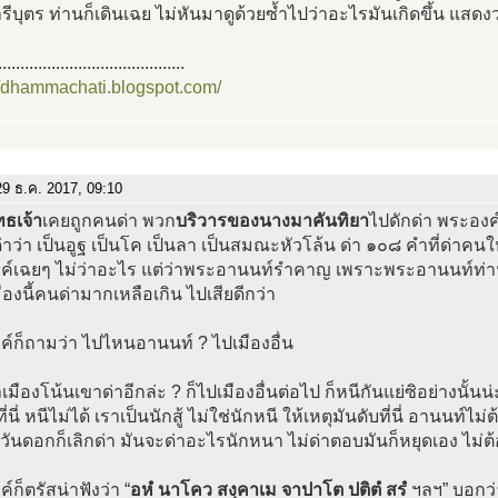
ีบุตร ท่านก็เดินเฉย ไม่หันมาดูด้วยซ้ำไปว่าอะไรมันเกิดขึ้น แสด
..........................................
//dhammachati.blogspot.com/
9 ธ.ค. 2017, 09:10
ธเจ้า
เคยถูกคนด่า พวก
บริวารของนางมาคันทิยา
ไปดักด่า พระอง
่าว่า เป็นอูฐ เป็นโค เป็นลา เป็นสมณะหัวโล้น ด่า ๑๐๘ คำที่ด่าคน
ค์เฉยๆ ไม่ว่าอะไร แต่ว่าพระอานนท์รำคาญ เพราะพระอานนท์ท่านย
ืองนี้คนด่ามากเหลือเกิน ไปเสียดีกว่า
์ก็ถามว่า ไปไหนอานนท์ ? ไปเมืองอื่น
เมืองโน้นเขาด่าอีกล่ะ ? ก็ไปเมืองอื่นต่อไป ก็หนีกันแย่ซิอย่างนั้นน่ะ ไ
ที่นี่ หนีไม่ได้ เราเป็นนักสู้ ไม่ใช่นักหนี ให้เหตุมันดับที่นี่ อานนท
 วันดอกก็เลิกด่า มันจะด่าอะไรนักหนา ไม่ด่าตอบมันก็หยุดเอง ไม่ต
์ก็ตรัสน่าฟังว่า “
อหํ นาโคว สงฺคาเม จาปาโต ปติตํ สรํ
ฯลฯ” บอกว่