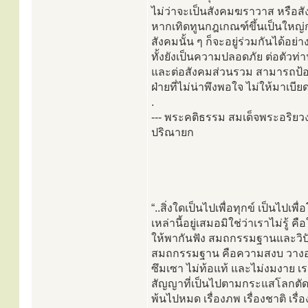
ไม่ว่าจะเป็นสังคมฆราวาส หรือส
หากเทิดทูนกฎเกณฑ์ขึ้นเป็นใหญ่
สังคมนั้น ๆ ก็จะอยู่ร่วมกันได้อย่า
ทั้งยังเป็นความปลอดภัย ต่อตัวท่
และต่อสังคมส่วนรวม สามารถป้
ฝ่ายที่ไม่น่าพึงพอใจ ไม่ให้มาเบียด
.
--- พระคติธรรม สมเด็จพระอริ
ปริณายก
“..สิ่งใดเป็นไปเพื่อทุกข์ เป็นไป
เหล่านี้อยู่เสมอมิใช่ว่าเราไม่รู
ให้พากันฟัง สมถกรรมฐานและวิปัส
สมถกรรมฐาน คือความสงบ วางอาร
ซึมเซา ไม่ท้อแท้ และไม่งมงาย เ
สัญญาที่เป็นไปตามกระแสโลกตัดหมด
พ้นไปหมด เรื่องภพ เรื่องชาติ เรื่อง