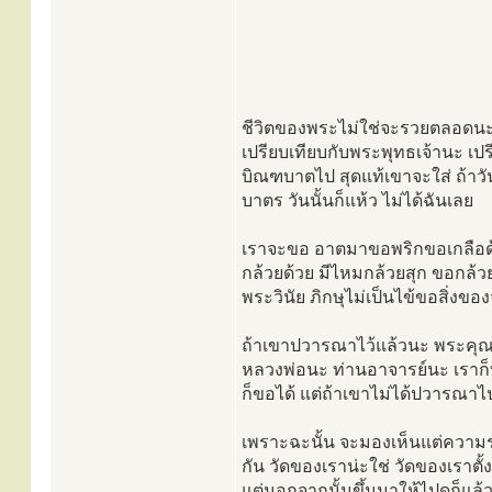
ชีวิตของพระไม่ใช่จะรวยตลอดนะ 
เปรียบเทียบกับพระพุทธเจ้านะ เ
บิณฑบาตไป สุดแท้เขาจะใส่ ถ้าวั
บาตร วันนั้นก็แห้ว ไม่ได้ฉันเลย
เราจะขอ อาตมาขอพริกขอเกลือด้
กล้วยด้วย มีไหมกล้วยสุก ขอกล้วย
พระวินัย ภิกษุไม่เป็นไข้ขอสิ่ง
ถ้าเขาปวารณาไว้แล้วนะ พระคุณ
หลวงพ่อนะ ท่านอาจารย์นะ เราก็
ก็ขอได้ แต่ถ้าเขาไม่ได้ปวารณา
เพราะฉะนั้น จะมองเห็นแต่ควา
กัน วัดของเราน่ะใช่ วัดของเราตั้
แต่นอกจากนั้นขึ้นมาให้ไปดูก็แล้วก