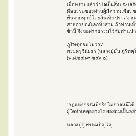
เมื่อทราบแล้วว่าใจเป็นสิ่งประเสร
คือธรรมของท่านผู้มีความเพียร ของ
พ้นจากทุกข์โดยสิ้นเชิง ปราศจากสิ่
ศาสดาของโลกทั้งสาม ถ้าท่านเห็นว
ช้านี้ จึงขอฝากธรรมไว้กับท่านนำ
ภูริทตฺตธมฺโมวาท
พระครูวินัยธร (หลวงปู่มั่น ภูริท
(พ.ศ.๒๔๑๓-๒๔๙๒)
“กฎแห่งกรรมมีจริง ไม่อาจหนีได้
ผู้ใดทำเหตุอย่างไร ผลย่อมเป็นอย่า
หลวงปู่ดู่ พรหมปัญโญ