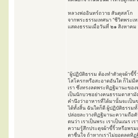
หลวงพ่ออินทร์ถวาย สันตุสสโก
จากพระธรรมเทศนา “ชีวิตพระเ
แสดงธรรมเมื่อวันที่ ๒๑ สิงหาค
"ผู้ปฏิบัติธรรม ต้องทำตัวดุจผ้าขี
โสโครกหรือสะอาดอันใด ก็ไม่มีควา
เรา ซึ่งทรงลดพระทิฏฐิมานะของ
เป็นนักบวชอย่างคนธรรมดาสามัญ
คำนึงว่าอาหารที่ได้มานั้นจะเป
ได้ทั้งสิ้น ฉันใดก็ดี ผู้ปฏิบั
ปล่อยละวางทิฏฐิมานะความถือต
ตนว่า เราเป็นพระ เราเป็นเณร เรา
ความรู้สึกประดุจผ้าขี้ริ้วหรือพ
ตาชื่นใจ ถ้าหากเราไม่ยอดลดทิฏฐ