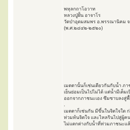
พหุลกถาโอวาท
หลวงปู่ฝั้น อาจาโร
วัดป่าอุดมสมพร อ.พรรณานิคม 
(พ.ศ.๒๔๔๒-๒๕๒๐)
เมตตานั้นก็เช่นเดียวกันกับน้ำ 
เย็นย่อมเป็นไปไม่ได้ แต่น้ำมีเต็ม
ออกจากภาชนะเอง ซึมซาบลงสู่พื้น
.
เมตตาก็เช่นกัน มีขึ้นในจิตใจใด ก
ท่วมท้นจิตใจ และไหลรินไปสู่ผู้
ไม่แตกต่างกับน้ำที่ท่วมภาชนะแล้