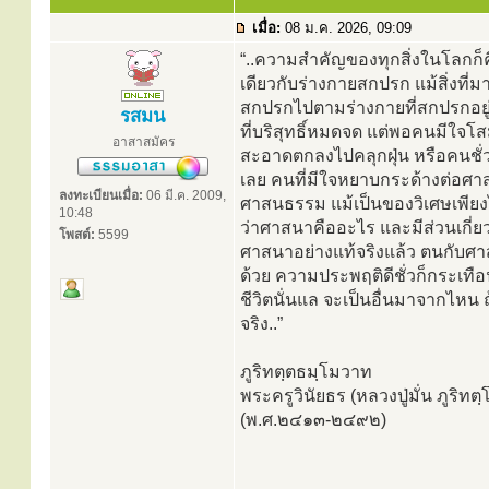
เมื่อ:
08 ม.ค. 2026, 09:09
“..ความสำคัญของทุกสิ่งในโลกก็คื
เดียวกับร่างกายสกปรก แม้สิ่งท
สกปรกไปตามร่างกายที่สกปรกอยู่
รสมน
ที่บริสุทธิ์หมดจด แต่พอคนมีใจโ
อาสาสมัคร
สะอาดตกลงไปคลุกฝุ่น หรือคนชั่วแ
เลย คนที่มีใจหยาบกระด้างต่อศาส
ลงทะเบียนเมื่อ:
06 มี.ค. 2009,
ศาสนธรรม แม้เป็นของวิเศษเพียง
10:48
ว่าศาสนาคืออะไร และมีส่วนเกี่ยว
โพสต์:
5599
ศาสนาอย่างแท้จริงแล้ว ตนกับศาส
ด้วย ความประพฤติดีชั่วก็กระเทื
ชีวิตนั่นแล จะเป็นอื่นมาจากไหน 
จริง..”
ภูริทตฺตธมฺโมวาท
พระครูวินัยธร (หลวงปู่มั่น ภูริท
(พ.ศ.๒๔๑๓-๒๔๙๒)