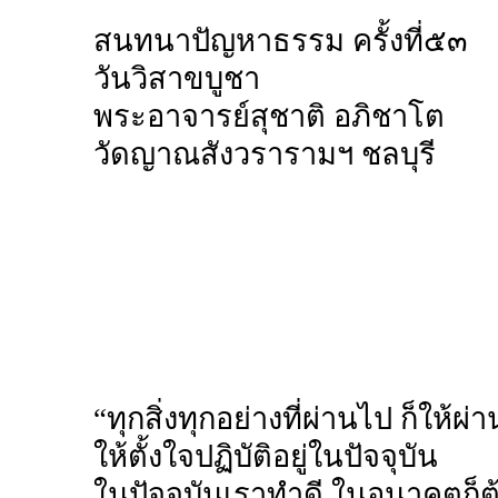
สนทนาปัญหาธรรม ครั้งที่๕๓
วันวิสาขบูชา
พระอาจารย์สุชาติ อภิชาโต
วัดญาณสังวรารามฯ ชลบุรี
“ทุกสิ่งทุกอย่างที่ผ่านไป ก็ให้ผ่
ให้ตั้งใจปฏิบัติอยู่ในปัจจุบัน
ในปัจจุบันเราทำดี ในอนาคตก็ต้