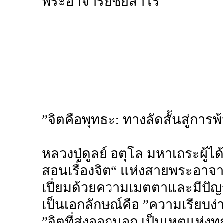
พระอาจารย์ชยสาโร
”จิตคือพุทธะ: ทางลัดสั้นสู่การพ
หลวงปู่ดูลย์ อตุโล มหาเถระผู้ไ
สอนเรื่องจิต“ แห่งสายพระอาจารย
เปี่ยมด้วยความเมตตาและมีปัญ
เป็นเอกลักษณ์คือ ”ความเรียบง่
”จิตที่ส่งออกนอก เป็นเหตุแห่ง