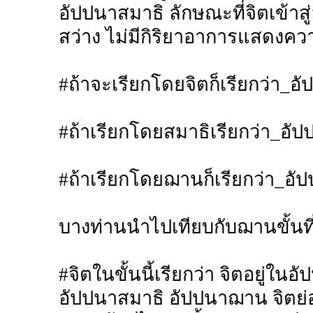
อัปปนาสมาธิ ลักษณะที่จิตเข้าส
สว่าง ไม่มีกิริยาอาการแสดงความร
#ถ้าจะเรียกโดยจิตก็เรียกว่า_อ
#ถ้าเรียกโดยสมาธิเรียกว่า_อั
#ถ้าเรียกโดยฌานก็เรียกว่า_อ
บางท่านนำไปเทียบกับฌานขั้นที
#จิตในขั้นนี้เรียกว่า จิตอยู่ในอ
อัปปนาสมาธิ อัปปนาฌาน จิตย่อ