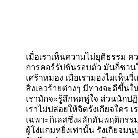
เมื่อเราเห็นความไม่ยุติธรรม ค
การคอร์รัปชันรอบตัว มันก็ชวนใ
เศร้าหมอง เมื่อเรามองไม่เห็นวี่
สิ่งเลวร้ายต่างๆ มีทางจะดีขึ้
เรามักจะรู้สึกหดหู่ใจ ส่วนนักปฏ
เราไม่ปล่อยให้จิตรังเกียจใคร เร
เฉพาะกิเลสซึ่งผลักดันพฤติกรร
ผู้โง่แกมหยิ่งเท่านั้น รังเกียจมนุ