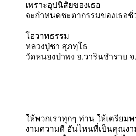
เพราะอุปนิสัยของเธอ
จะกำหนดชะตากรรมของเธอชั่วช
โอวาทธรรม
หลวงปู่ชา สุภทฺโธ
วัดหนองป่าพง อ.วารินชำราบ จ
ให้พวกเราทุกๆ ท่าน ให้เตรียม
งามความดี อันไหนที่เป็นคุณง