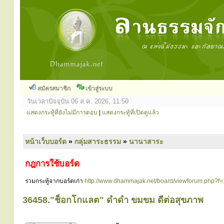
สมัครสมาชิก
เข้าสู่ระบบ
วันเวลาปัจจุบัน 06 ส.ค. 2026, 11:50
แสดงกระทู้ที่ยังไม่มีการตอบ
|
แสดงกระทู้ที่เปิดดูแล้ว
หน้าเว็บบอร์ด
»
กลุ่มสาระธรรม
»
นานาสาระ
กฎการใช้บอร์ด
รวมกระทู้จากบอร์ดเก่า
http://www.dhammajak.net/board/viewforum.php?f
36458."ช็อกโกแลต" ดำดำ ขมขม ดีต่อสุขภาพ