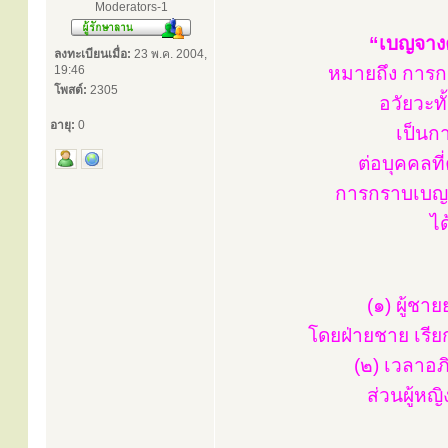
Moderators-1
“เบญจางค
ลงทะเบียนเมื่อ:
23 พ.ค. 2004,
19:46
หมายถึง การ
โพสต์:
2305
อวัยวะทั
อายุ:
0
เป็นก
ต่อบุคคลท
การกราบเบญจา
ได
(๑) ผู้ชาย
โดยฝ่ายชาย เรียก
(๒) เวลาอภ
ส่วนผู้หญ