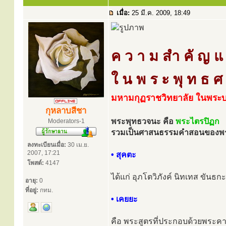
เมื่อ:
25 มี.ค. 2009, 18:49
ค ว า ม สำ คั ญ แ ห่
ใ น พ ร ะ พุ ท ธ ศ
มหามกุฏราชวิทยาลัย ในพระบ
กุหลาบสีชา
พระพุทธวจนะ คือ
พระไตรปิฏก
Moderators-1
รวมเป็นศาสนธรรมคำสอนของพระพุ
ลงทะเบียนเมื่อ:
30 เม.ย.
2007, 17:21
• สุคตะ
โพสต์:
4147
ได้แก่ อุภโตวิภังค์ นิทเทส ขันธก
อายุ:
0
ที่อยู่:
กทม.
• เคยยะ
คือ พระสูตรที่ประกอบด้วยพระค