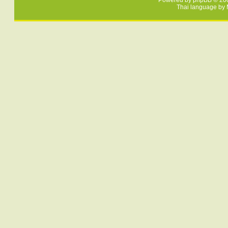
Powered by
phpBB
© 200
Thai language by