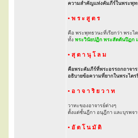
ความสำคัญแห่งคัมภีร์ในพระพุทธ
• พ ร ะ สู ต ร
คือ พระพุทธวนะที่เรียกว่า พระไ
ทั้ง
พระวินัยปฏิก พระสัตตันปิฏ
• สุ ต า นุ โ ล ม
คือพระคัมภีร์ที่พระอรรถกถาจารย
อธิบายข้อความที่ยากในพระไตร
• อ า จ า ริ ย ว า ท
วาทะของอาจารย์ต่างๆ
ตั้งแต่ชั้นฎีกา อนุฎีกา และบุรพจา
• อั ต โ น มั ติ