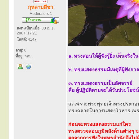
กุหลาบสีชา
Moderators-1
ลงทะเบียนเมื่อ:
30 เม.ย.
2007, 17:21
โพสต์:
4147
อายุ:
0
๑. ทรงสอนให้ผู้ฟังรู้ยิ่ง เห็นจริงใน
ที่อยู่:
กทม.
๒. ทรงแสดงธรรมมีเหตุที่ผู้ฟังอา
๓. ทรงแสดงธรรมเป็นอัศจรรย์
คือ ผู้ปฏิบัติตามจะได้รับประโย
แต่เพราะพระพุทธเจ้าทรงประกอบด
ทรงฉลาดในการแสดงโวหาร เพรา
ก่อนจะทรงแสดงธรรมแก่ใคร
ทรงตรวจสอบภูมิหลังด้านต่างๆ 
ผลจากการฟังในพุทธสำนักจึงไม่ม