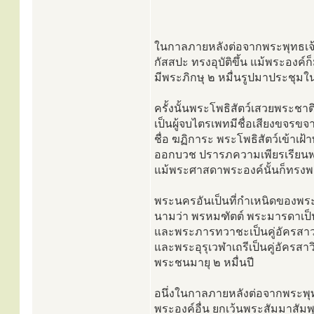
ในกาลภายหลังต่อจากพระพุทธเ
กัสสปะ ทรงอุบัติขึ้น แม้พระองค์
มีพระภิกษุ ๒ หมื่นรูปมาประชุมในท
ครั้งนั้นพระโพธิสัตว์เสวยพระชาต
เป็นผู้จบไตรเพทมีชื่อเสียงขจรขจ
ชื่อ ฆฏิการะ พระโพธิสัตว์เข้าเฝ
ออกบวช ปรารภความเพียรเรียนพ
แม้พระศาสดาพระองค์นั้นก็ทรงพ
พระนครอันเป็นที่กำเหนิดของพระ
นามว่า พรหมฑัตต์ พระมารดาเป
และพระภารทวาชะเป็นคู่อัครสาวก
และพระอุรุเวฬาเถรีเป็นคู่อัครสาวิก
พระชนมายุ ๒ หมื่นปี
อนึ่งในกาลภายหลังต่อจากพระพุทธเ
พระองค์อื่น ยกเว้นพระสัมมาสัมพุ