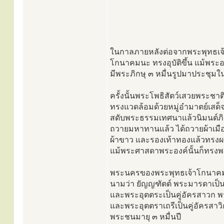
ในกาลภายหลังต่อจากพระพุทธเจ
โกนาคมนะ ทรงอุบัติขึ้น แม้พระอ
มีพระภิกษุ ๓ หมื่นรูปมาประชุมในท
ครั้งนั้นพระโพธิสัตว์เสวยพระชา
ทรงแวดล้อมด้วยหมู่อำมาตย์เสด
สดับพระธรรมเทศนาแล้วนิมนต์ภิก
ถวายมหาทานแล้ว ได้ถวายผ้าเมือง
ผ้าขาว และรองเท้าทองแล้วทร
แม้พระศาสดาพระองค์นั้นก็ทรงพ
พระนครของพระพุทธเจ้าโกนาคมนะ
นามว่า ยัญญฑัตต์ พระมารดาเป
และพระอุตตระเป็นคู่อัครสาวก พ
และพระอุตตราเถรีเป็นคู่อัครสาวิกา
พระชนมายุ ๓ หมื่นปี