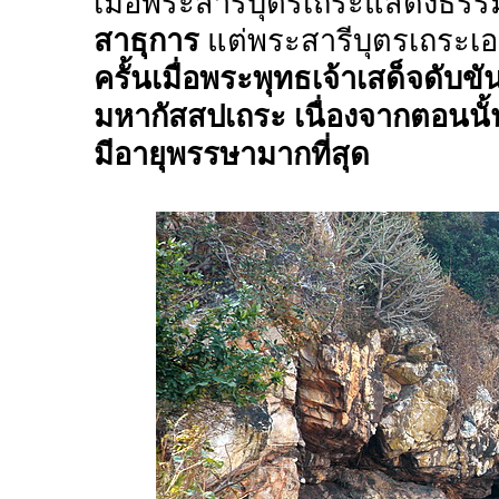
เมื่อพระสารีบุตรเถระแสดงธร
สาธุการ
แต่พระสารีบุตรเถระเอ
ครั้นเมื่อพระพุทธเจ้าเสด็จดับ
มหากัสสปเถระ เนื่องจากตอนนั
มีอายุพรรษามากที่สุด