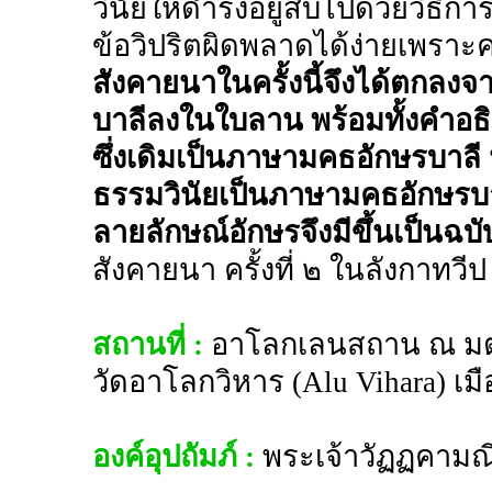
วินัยให้ดำรงอยู่สืบไปด้วยวิธีการ
ข้อวิปริตผิดพลาดได้ง่ายเพราะ
สังคายนาในครั้งนี้จึงได้ตกลง
บาลีลงในใบลาน พร้อมทั้งคำอธิ
ซึ่งเดิมเป็นภาษามคธอักษรบาลี น
ธรรมวินัยเป็นภาษามคธอักษรบา
ลายลักษณ์อักษรจึงมีขึ้นเป็น
สังคายนา ครั้งที่ ๒ ในลังกาทวีป
สถานที่ :
อาโลกเลนสถาน ณ มตเล
วัดอาโลกวิหาร (Alu Vihara) เม
องค์อุปถัมภ์ :
พระเจ้าวัฏฏคามณ