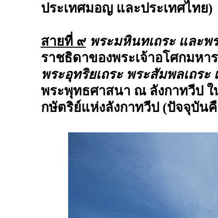
ประเทศมอญ และประเทศไทย)
สายที่ ๙
พระมหินทเถระ และพระ
ราชธิดาของพระเจ้าอโศกมหาร
พระอุทริยเถระ พระสัมพลเถระ
พระพุทธศาสนา ณ ลังกาทวีป ใน
กษัตริย์แห่งลังกาทวีป (ปัจจุบัน