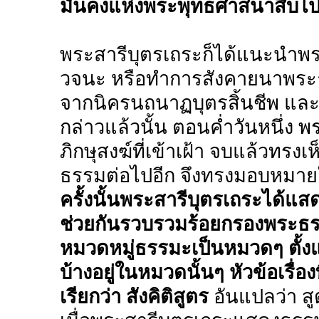
มั่นคงแห่งพระพุทธศาสนาสืบไ
พระสารีบุตรเถระก็ได้แนะนำพร
วจนะ หรือทำการสังคายนาพระธรร
จากนิครนถนาฏบุตรสิ้นชีพ แล
กล่าวแล้วนั้น ตอนค่ำวันหนึ่
ภิกษุสงฆ์ที่เข้าเฝ้า จบแล้วทรงเ
ธรรมต่อไปอีก จึงทรงมอบหมา
ครั้งนั้นพระสารีบุตรเถระได้แ
ช่วยกันรวบรวมร้อยกรองพระธรร
หมวดหมู่ธรรมะเป็นหมวดๆ ตั้ง
บ้างอยู่ในหมวดนั้นๆ หัวข้อเรื่อ
เรียกว่า สังคิติสูตร
อันแปลว่า ส