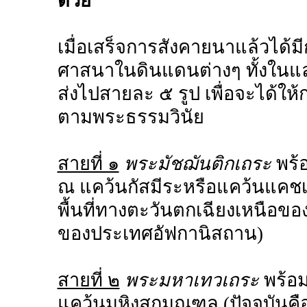
ด้วย
เมื่อเสร็จการสังคายนาแล้วได้
ศาสนาในดินแดนต่างๆ ทั้งในแ
ส่งไปสายละ ๕ รูป เพื่อจะได้ให้ก
ตามพระธรรมวินัย
สายที่ ๑
พระมัชฌันติกเถระ
พร้
ณ แคว้นกัสมีระหรือแคว้นแคชเม
พื้นที่ทางตะวันตกเฉียงเหนือข
ของประเทศอัฟกานิสถาน)
สายที่ ๒
พระมหาเทวเถระ
พร้อ
แคว้นมหิงสกมณฑล (ปัจจุบันคือ