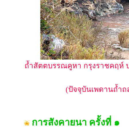
ถ้ำสัตตบรรณคูหา กรุงราชคฤห์ ปร
(ปัจจุบันเพดานถ้ำ
การสังคายนา ครั้งที่ ๑