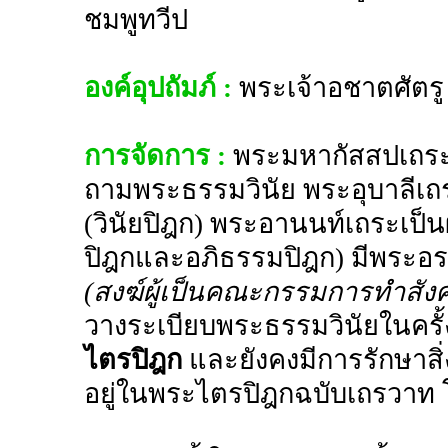
ชมพูทวีป
องค์อุปถัมภ์ :
พระเจ้าอชาตศัตรู
การจัดการ :
พระมหากัสสปเถระได
ถามพระธรรมวินัย พระอุบาลีเถร
(วินัยปิฎก) พระอานนท์เถระเป็
ปิฎกและอภิธรรมปิฎก) มีพระอรห
(สงฆ์ผู้เป็นคณะกรรมการทำสัง
วางระเบียบพระธรรมวินัยในครั้งน
ไตรปิฎก
และยังคงมีการรักษาสิ่
อยู่ในพระไตรปิฎกฉบับเถรวาท โ