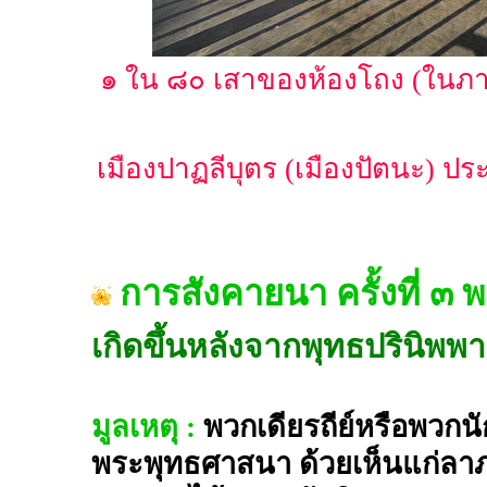
๑ ใน ๘๐ เสาของห้องโถง (ในภาพ 
เมืองปาฏลีบุตร (เมืองปัตนะ) ประ
การสังคายนา ครั้งที่ ๓
เกิดขึ้นหลังจากพุทธปรินิพพ
มูลเหตุ :
พวกเดียรถีย์หรือพว
พระพุทธศาสนา ด้วยเห็นแก่ลา