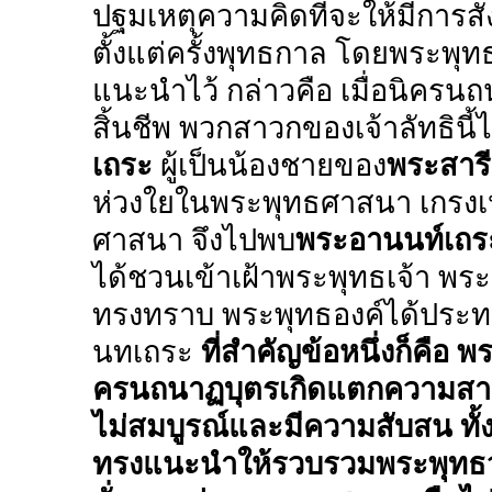
ปฐมเหตุความคิดที่จะให้มีการส
ตั้งแต่ครั้งพุทธกาล โดยพระพ
แนะนำไว้ กล่าวคือ เมื่อนิครนถน
สิ้นชีพ พวกสาวกของเจ้าลัทธินี้ไ
เถระ
ผู้เป็นน้องชายของ
พระสารี
ห่วงใยในพระพุทธศาสนา เกรงเหต
ศาสนา จึงไปพบ
พระอานนท์เถร
ได้ชวนเข้าเฝ้าพระพุทธเจ้า พระ
ทรงทราบ พระพุทธองค์ได้ประท
นทเถระ
ที่สำคัญข้อหนึ่งก็คือ 
ครนถนาฏบุตรเกิดแตกความสามัค
ไม่สมบูรณ์และมีความสับสน ทั้
ทรงแนะนำให้รวบรวมพระพุทธวจ