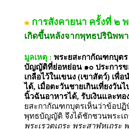
การสังคายนา ครั้งที่ ๒ 
เกิดขึ้นหลังจากพุทธปรินิพพา
มูลเหตุ :
พระยสะกากัณฑกบุตร ไ
บัญญัติที่ย่อหย่อน ๑๐ ประการขอ
เกลือไว้ในเขนง (เขาสัตว์) เพ
ได้, เมื่อตะวันชายเกินเที่ยงว
นิ้วฉันอาหารได้, รับเงินและทองไ
ยสะกากัณฑกบุตรเห็นว่าข้อปฏิบัต
พุทธบัญญัติ จึงได้ชักชวนพระเถร
พระเรวตเถระ พระสาฬหเถระ พ