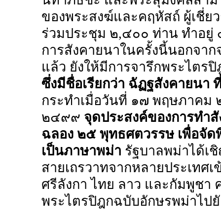
ของพระสงฆ์และคฤหัสถ์ ผู้เชี่
ร่วมประชุม ๒,๔๐๐ ท่าน ทำอยู่ 
การสังคายนาในครั้งนี้นอกจา
แล้ว ยังให้มีการจารึกพระไตร
ซึ่งมีชื่อเรียกว่า ฉัฏฐสังคายนา ที่
กระทำเมื่อวันที่ ๑๗ พฤษภาคม ๒
๒๔๙๙
จุดประสงค์ของการทำสัง
ฉลอง ๒๕ พุทธศตวรรษ เพื่อจั
เป็นภาษาพม่า
รัฐบาลพม่าได้เช
สายเถรวาทจากหลายประเทศเข้า
ศรีลังกา ไทย ลาว และกัมพูชา ค
พระไตรปิฎกฉบับอักษรพม่าไปยั