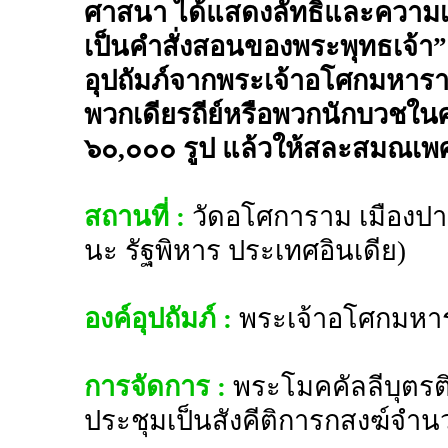
ศาสนา ได้แสดงลัทธิและความเ
เป็นคำสั่งสอนของพระพุทธเจ้า
อุปถัมภ์จากพระเจ้าอโศกมหาร
พวกเดียรถีย์หรือพวกนักบวชใ
๖๐,๐๐๐ รูป แล้วให้สละสมณเพ
สถานที่ :
วัดอโศการาม เมืองปาฏล
นะ รัฐพิหาร ประเทศอินเดีย)
องค์อุปถัมภ์ :
พระเจ้าอโศกมหา
การจัดการ :
พระโมคคัลลีบุตรต
ประชุมเป็นสังคีติการกสงฆ์จำน