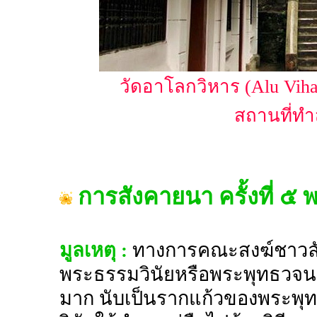
วัดอาโลกวิหาร (Alu Viha
สถานที่ทำส
การสังคายนา ครั้งที่ ๕
มูลเหตุ :
ทางการคณะสงฆ์ชาวลัง
พระธรรมวินัยหรือพระพุทธวจนะท
มาก นับเป็นรากแก้วของพระพุ