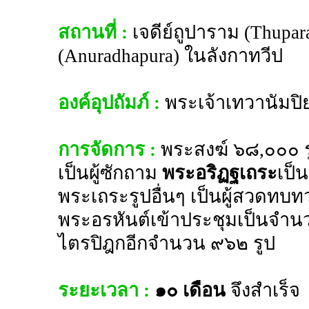
สถานที่ :
เจดีย์ถูปาราม (Thupar
(Anuradhapura) ในลังกาทวีป
องค์อุปถัมภ์ :
พระเจ้าเทวานัมปิย
การจัดการ :
พระสงฆ์ ๖๘,๐๐๐ รู
เป็นผู้ซักถาม
พระอริฏฐเถระ
เป็
พระเถระรูปอื่นๆ เป็นผู้สวดทบท
พระอรหันต์เข้าประชุมเป็นจำน
ไตรปิฎกอีกจำนวน ๙๖๒ รูป
ระยะเวลา :
๑๐ เดือน
จึงสำเร็จ