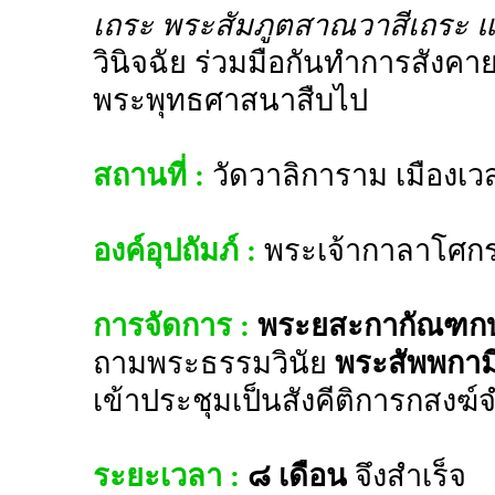
เถระ พระสัมภูตสาณวาสีเถระ 
วินิจฉัย ร่วมมือกันทำการสังคา
พระพุทธศาสนาสืบไป
สถานที่ :
วัดวาลิการาม เมืองเวส
องค์อุปถัมภ์ :
พระเจ้ากาลาโศก
การจัดการ :
พระยสะกากัณฑกบ
ถามพระธรรมวินัย
พระสัพพกาม
เข้าประชุมเป็นสังคีติการกสงฆ
ระยะเวลา :
๘ เดือน
จึงสำเร็จ