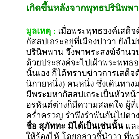
เกิดขึ้นหลังจากพุทธปรินิพพา
มูลเหตุ :
เมื่อพระพุทธองค์เสด็จ
กัสสปเถระอยู่ที่เมืองปาวา ยังไ
ปรินิพพาน จึงพาพระสงฆ์จำนว
ด้วยประสงค์จะไปเฝ้าพระพุทธองค
นั้นเอง ก็ได้ทราบข่าวการเสด็
นิกายหนึ่ง) คนหนึ่ง ซึ่งเดินทาง
มีพระมหากัสสปเถระเป็นหัวหน้าเม
อรหันต์ต่างก็มีความสลดใจ ผู้ที่เ
คร่ำครวญ รำพึงรำพันกันไปต่
ชื่อ สุภัททะ มิได้เป็นเช่นนั้น
และไ
ให้ร้องไห้ โดยกล่าวชี้นำว่า ที