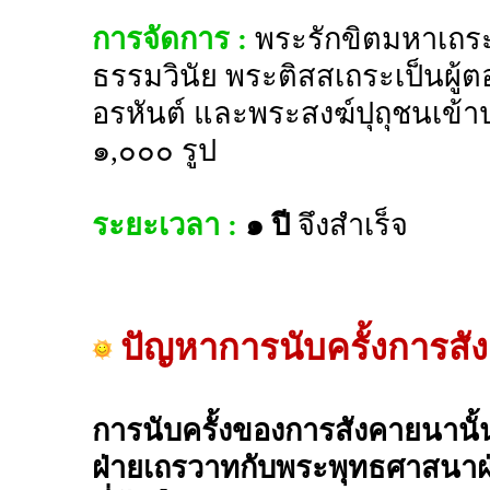
การจัดการ :
พระรักขิตมหาเถระ
ธรรมวินัย พระติสสเถระเป็นผู้ต
อรหันต์ และพระสงฆ์ปุถุชนเข้า
๑,๐๐๐ รูป
ระยะเวลา :
๑ ปี
จึงสำเร็จ
ปัญหาการนับครั้งการสั
การนับครั้งของการสังคายนาน
ฝ่ายเถรวาทกับพระพุทธศาสนาฝ