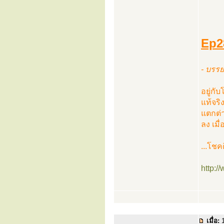
Ep28
- บรรย
อยู่กั
แท้จริ
แตกต่า
ลง เมื
...โชค
http:
เมื่อ:
1