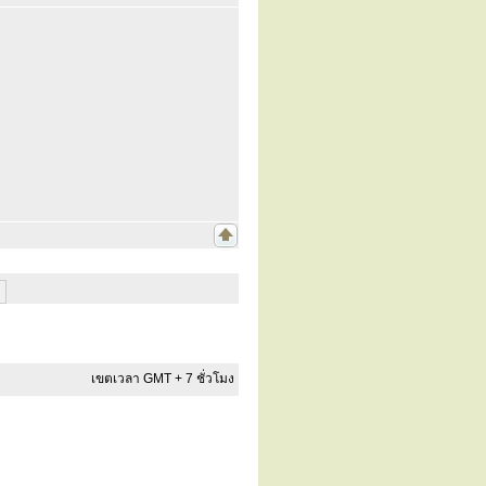
เขตเวลา GMT + 7 ชั่วโมง