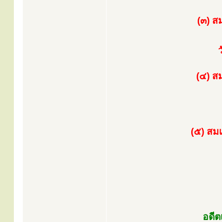
(๓) ส
(๔) ส
(๕) สม
อดีต