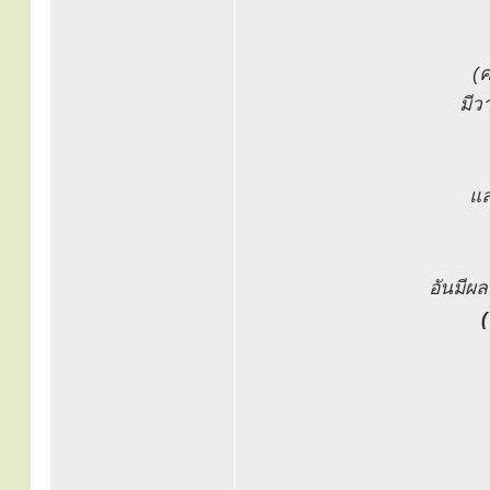
(
มีว
แ
อันมีผ
(