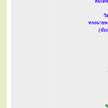
สมเด็
ว
ทรงฉายพร
(นับ
ข