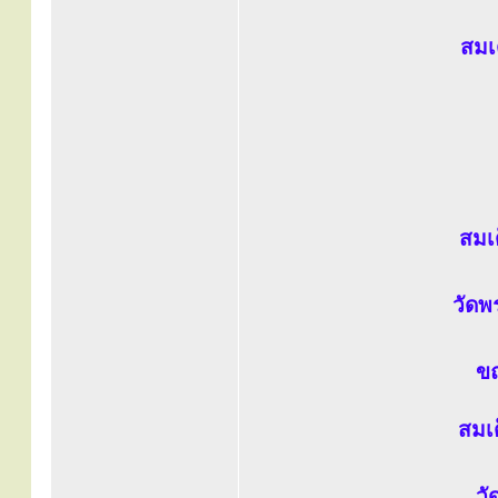
สมเ
สมเ
วัดพ
ขณ
สมเ
วั