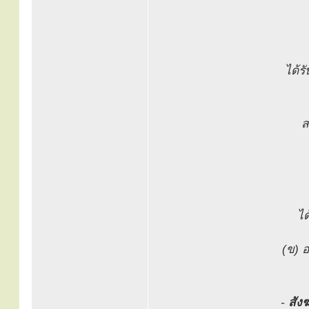
ได้ร
ส
ได
(ข) 
-
สัง