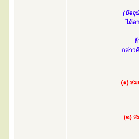
(ปัจจุ
ได้อ
ล
กล่าวค
(๑) ส
(๒) ส