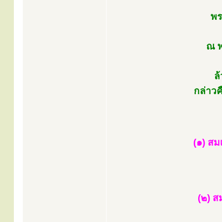
พร
ณ พ
ล
กล่าวค
(๑) ส
(๒) ส