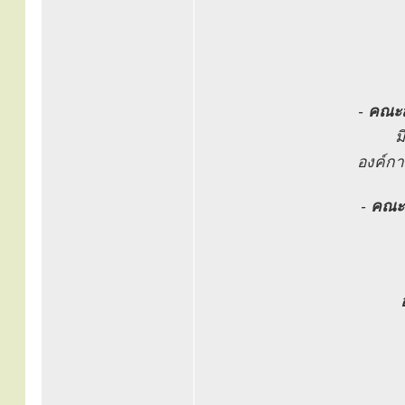
-
คณะส
ม
องค์ก
-
คณะว