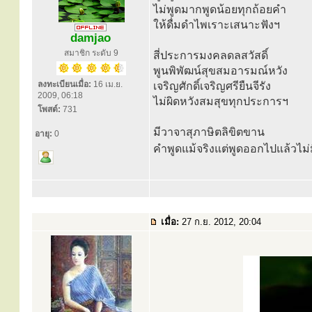
ไม่พูดมากพูดน้อยทุกถ้อยคำ
ให้ดื่มดำไพเราะเสนาะฟังฯ
damjao
สมาชิก ระดับ 9
สี่ประการมงคลดลสวัสดิ์
พูนพิพัฒน์สุขสมอารมณ์หวัง
ลงทะเบียนเมื่อ:
16 เม.ย.
เจริญศักดิ์เจริญศรียืนจีรัง
2009, 06:18
ไม่ผิดหวังสมสุขทุกประการฯ
โพสต์:
731
มีวาจาสุภาษิตลิขิตขาน
อายุ:
0
คำพูดแม้จริงแต่พูดออกไปแล้วไม่
เมื่อ:
27 ก.ย. 2012, 20:04