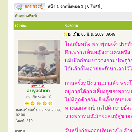
หน้า
1
จากทั้งหมด
1
[ 6 โพสต์ ]
ตัวอย่างพิมพ์
เจ้าของ
ข้อความ
เมื่อ:
05 มิ.ย. 2009, 09:49
ในสมัยหนึ่ง พระพุทธเจ้าประทับ
สึกเพราะเห็นหญิงงามคนหนึ่ง 
แม้เมื่อก่อนเขาวางยามประตูรั
ได้แล้วก็ไม่อาจจะรักษาเอาไว้ไ
กาลครั้งหนึ่งนานมาแล้ว พระโพ
ariyachon
อยู่ภายใต้การเลี้ยงดูของพร
สมาชิก ระดับ 10
ไม่มีลูกด้วยกัน จึงเลี้ยงดูน
ทางออกจากบ้านไปค้าขายยังต่า
ลงทะเบียนเมื่อ:
09 ก.พ. 2009,
02:06
นางพราหมณีมักจะคบชู้สู่ชายอ
โพสต์:
810
วันหนึ่งก่อนออกเดินทางไปค้
อายุ:
0