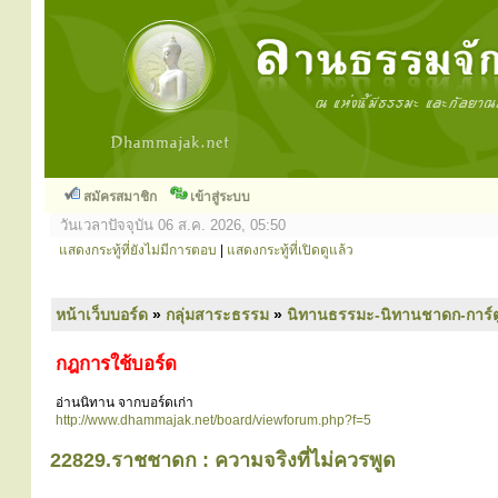
สมัครสมาชิก
เข้าสู่ระบบ
วันเวลาปัจจุบัน 06 ส.ค. 2026, 05:50
แสดงกระทู้ที่ยังไม่มีการตอบ
|
แสดงกระทู้ที่เปิดดูแล้ว
หน้าเว็บบอร์ด
»
กลุ่มสาระธรรม
»
นิทานธรรมะ-นิทานชาดก-การ์
กฎการใช้บอร์ด
อ่านนิทาน จากบอร์ดเก่า
http://www.dhammajak.net/board/viewforum.php?f=5
22829.ราชชาดก : ความจริงที่ไม่ควรพูด