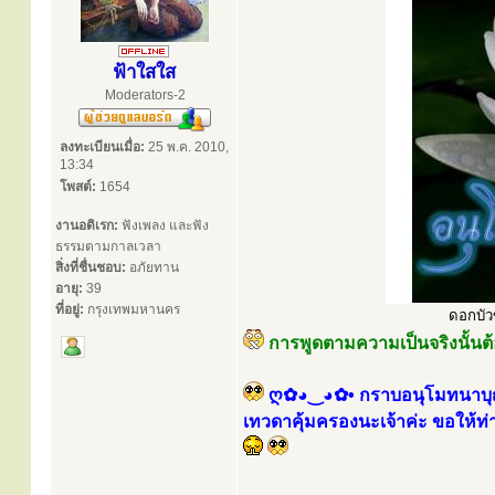
ฟ้าใสใส
Moderators-2
ลงทะเบียนเมื่อ:
25 พ.ค. 2010,
13:34
โพสต์:
1654
งานอดิเรก:
ฟังเพลง และฟัง
ธรรมตามกาลเวลา
สิ่งที่ชื่นชอบ:
อภัยทาน
อายุ:
39
ที่อยู่:
กรุงเทพมหานคร
ดอกบัวข
การพูดตามความเป็นจริงนั้นต
ღ✿◕‿◕✿• กราบอนุโมทนาบุญกั
เทวดาคุ้มครองนะเจ้าค่ะ ขอให้ท่