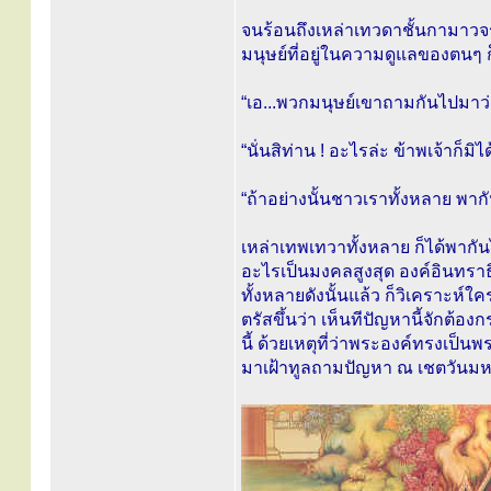
จนร้อนถึงเหล่าเทวดาชั้นกามาวจร 
มนุษย์ที่อยู่ในความดูแลของตนๆ
“เอ...พวกมนุษย์เขาถามกันไปมาว่า
“นั่นสิท่าน ! อะไรล่ะ ข้าพเจ้าก็มิได
“ถ้าอย่างนั้นชาวเราทั้งหลาย พากั
เหล่าเทพเทวาทั้งหลาย ก็ได้พากั
อะไรเป็นมงคลสูงสุด องค์อินทราธ
ทั้งหลายดังนั้นแล้ว ก็วิเคราะห์ใ
ตรัสขึ้นว่า เห็นทีปัญหานี้จั
นี้ ด้วยเหตุที่ว่าพระองค์ทรงเป็นพ
มาเฝ้าทูลถามปัญหา ณ เชตวันมห