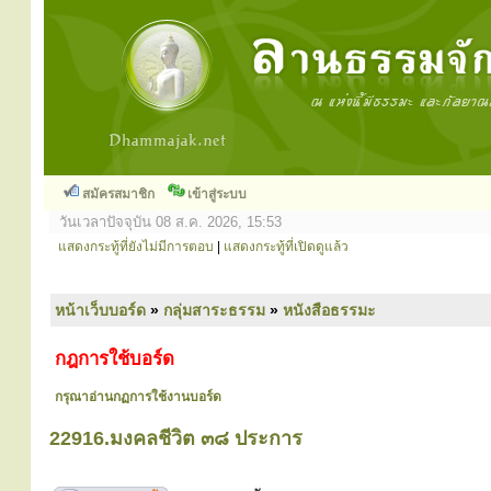
สมัครสมาชิก
เข้าสู่ระบบ
วันเวลาปัจจุบัน 08 ส.ค. 2026, 15:53
แสดงกระทู้ที่ยังไม่มีการตอบ
|
แสดงกระทู้ที่เปิดดูแล้ว
หน้าเว็บบอร์ด
»
กลุ่มสาระธรรม
»
หนังสือธรรมะ
กฎการใช้บอร์ด
กรุณาอ่านกฏการใช้งานบอร์ด
22916.มงคลชีวิต ๓๘ ประการ