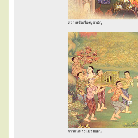
ความเชื่อเรื่องบูชายัญ
การแห่นางแมวขอฝน