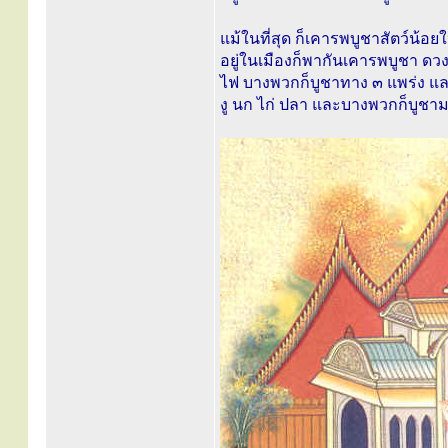
แม้ในที่สุด ก็เคารพบูชาสัตว์น้อยใหญ
อยู่ในเมืองก็พากันเคารพบูชา ดว
ไฟ บางพวกก็บูชาทาง ๓ แพร่ง และ
งู นก ไก่ ปลา และบางพวกก็บูชา