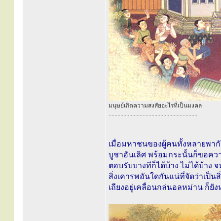
มนุษย์เกิดความสงสัยอะไรที่เป็นมงคล
............................................................
เมื่อมหาชนของผู้คนทั้งหลายพากั
บูชาอันเลิศ พร้อมกระนั้นก็ขอควา
ตอบรับบางทีก็ได้บ้าง ไม่ได้บ้า
สิ่งเคารพอันใดกันแน่ที่จัดว่าเป็น
เถียงอยู่เคลื่อนกล่นอลหม่าน ก็ยัง