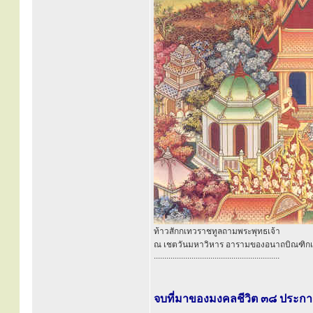
ท้าวสักกเทวราชทูลถามพระพุทธเจ้า
ณ เชตวันมหาวิหาร อารามของอนาถบิณฑิกเศร
............................................................
จบที่มาของมงคลชีวิต ๓๘ ประกา