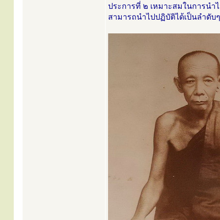
ประการที่ ๒ เหมาะสมในการนำไปป
สามารถนำไปปฏิบัติได้เป็นลำดับๆ 