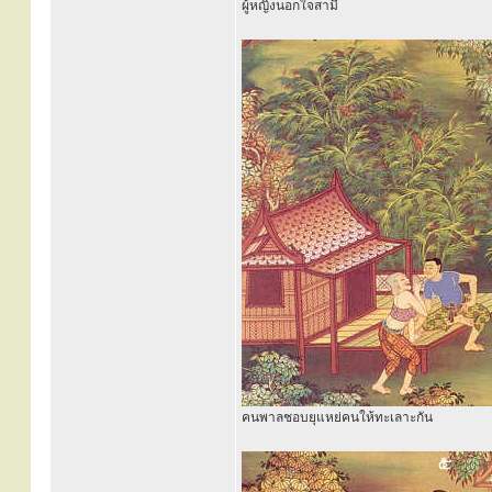
ผู้หญิงนอกใจสามี
คนพาลชอบยุแหย่คนให้ทะเลาะกัน