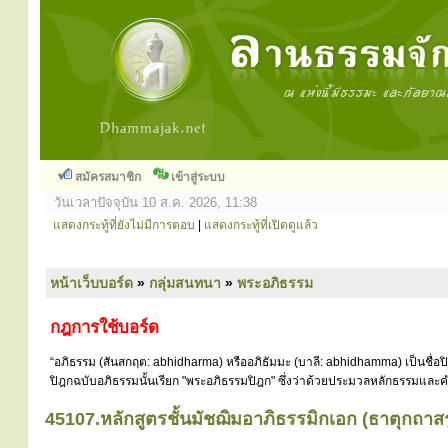
สมัครสมาชิก
เข้าสู่ระบบ
วันเวลาปัจจุบัน 10 ส.ค. 2026, 11:38
แสดงกระทู้ที่ยังไม่มีการตอบ
|
แสดงกระทู้ที่เปิดดูแล้ว
หน้าเว็บบอร์ด
»
กลุ่มสนทนา
»
พระอภิธรรม
กฎการใช้บอร์ด
“อภิธรรม (สันสกฤต: abhidharma) หรืออภิธัมมะ (บาลี: abhidhamma) เป็นชื่อ
ปิฎกฉบับอภิธรรมนั้นเรียก "พระอภิธรรมปิฎก" ซึ่งว่าด้วยประมวลหลักธรรมและคำ
45107.หลักสูตรชั้นมัชฌิมอาภิธรรมิกเอก (ธาตุกถาส