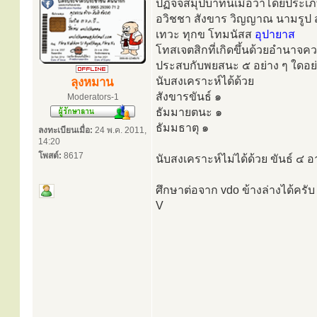
ปฏิจจสมุปบาทนี้เมื่อว่าโดยประเภ
อวิชชา สังขาร วิญญาณ นามรูป 
เทวะ ทุกข โทมนัสส
อุปายาส
โทสเจตสิกที่เกิดขึ้นด้วยอำนาจควา
ประสบกับพยสนะ ๕ อย่าง ๆ ใดอย่าง
นับสงเคราะห์ได้ด้วย
ลุงหมาน
สังขารขันธ์ ๑
Moderators-1
ธัมมายตนะ ๑
ธัมมธาตุ ๑
ลงทะเบียนเมื่อ:
24 พ.ค. 2011,
14:20
โพสต์:
8617
นับสงเคราะห์ไม่ได้ด้วย ขันธ์ ๔ อ
ศึกษาต่อจาก vdo ข้างล่างได้ครับ
V