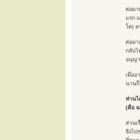
ต่อมาเ
แรก แล
โต) คน
ต่อมา
กลับไ
อนุญา
เมื่อ
นานก็
ท่านไ
(คือ 
ส่วนเ
จึงไป