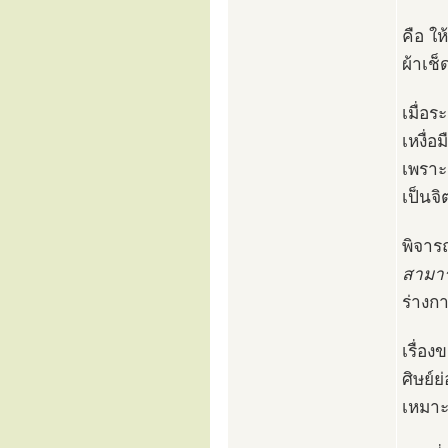
คือ ใ
ผ้าเช
เมื่อ
เหงื่อ
เพราะ
เป็นจิ
พิจาร
สามาร
ร่างกา
เรื่อง
ศิษย์ย
เหมาะ