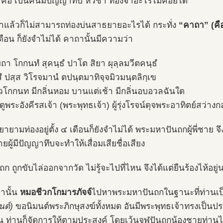
ย คือ เป็นคนมีปัญญาทึบ หัวช้า ท่องจำอะไรไม่ค่อยได้
แล้วก็ไม่สามารถท่องบ่นสาธยายอะไรได้ กระทั่ง
“คาถา” (คื
ือน ก็ยังจำไม่ได้ คาถานั้นมีความว่า
ยถา โกกนทํ สุคนฺธํ ปาโต สิยา ผุลฺลมวีตคนฺธํ
สํ ปสฺส วิโรจมานํ ตปนฺตมาทิจฺจมิวมนฺตลิกฺเข
วโกกนท มีกลิ่นหอม บานแต่เช้า มีกลิ่นอบอวลฉันใด
ูพระอังคีรสเจ้า (พระพุทธเจ้า) ผู้รุ่งโรจน์ดุจพระอาทิตย์สว่า
ายามท่องอยู่ตั้ง ๔ เดือนก็ยังจำไม่ได้ พระมหาปันถกผู้พี่ชาย 
ยผู้มีปัญญาทึบจะทำให้เสื่อมเสียชื่อเสียง
ถก ถูกขับไล่ออกจากวัด ไม่รู้จะไปที่ไหน จึงได้แต่ยืนร้องไห้อ
านั้น
หมอชีวกโกมารภัจจ์
ไปหาพระมหาปันถกในฐานะที่ท่านเ
นต์)
ขอนิมนต์พระภิกษุสงฆ์ทั้งหมด อันมีพระพุทธเจ้าทรงเป็นป
 ท่านก็จัดการให้ตามประสงค์ โดยเว้นจูฬปันถกน้องชายท่านไ