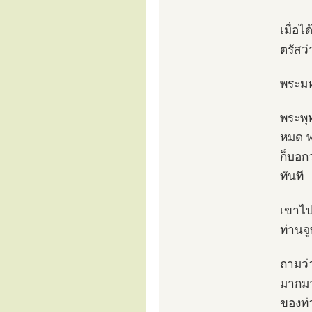
เมื่อ
ตรัสว่
พระมห
พระพุ
หมด พ
ก็บอก
ทันที
เขาไป
ท่านจ
ถามว่
มากมา
ของท่