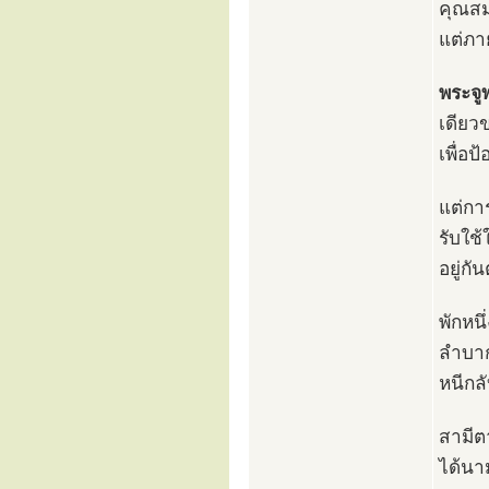
คุณสม
แต่ภา
พระจู
เดียว
เพื่อป
แต่กา
รับใช้
อยู่ก
พักหน
ลำบาก
หนีกล
สามีต
ได้นา