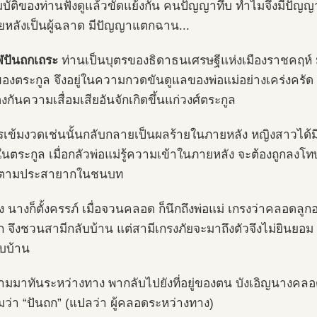
บัติของท่านฟังดูแล้วขัดแย้งกัน คนปัญญาทึบ ทำไมจึงมีปั
ยหลังเป็นผู้ฉลาด มีปัญญาแตกฉาน...
ฬปันถกเถระ
ท่านเป็นบุตรของธิดาธนเศรษฐีแห่งเมืองราชคฤห
ของตระกูล จึงอยู่ในความกวดขันดูแลของพ่อแม่อย่างเคร่งครัด 
้องกันความเสื่อมเสียอันจักเกิดขึ้นแก่วงศ์ตระกูล
รเข้มงวดเช่นนั้นกลับกลายเป็นผลร้ายในภายหลัง หญิงสาวได้มี
ในตระกูล เมื่อกลัวพ่อแม่รู้ความเข้าในภายหลัง จะต้องถูกลงโทษ
ันตามประสายากในชนบท
ึ่ง นางก็ตั้งครรภ์ เมื่อจวนคลอด ก็นึกถึงพ่อแม่ เกรงว่าคลอด
 จึงชวนสามีกลับบ้าน แต่สามีเกรงภัยจะมาถึงตัวจึงไม่ยินยอม 
ับบ้าน
ามมาทันระหว่างทาง พากลับไปยังที่อยู่ของตน บังเอิญนางคลอ
มว่า “ปันถก” (แปลว่า ผู้คลอดระหว่างทาง)