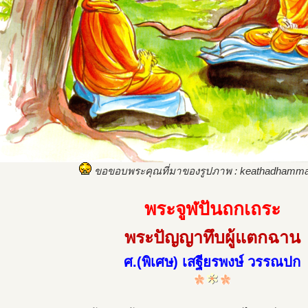
ขอขอบพระคุณที่มาของรูปภาพ : keathadhamma
พระจูฬปันถกเถระ
พระปัญญาทึบผู้แตกฉาน
ศ.(พิเศษ) เสฐียรพงษ์ วรรณปก