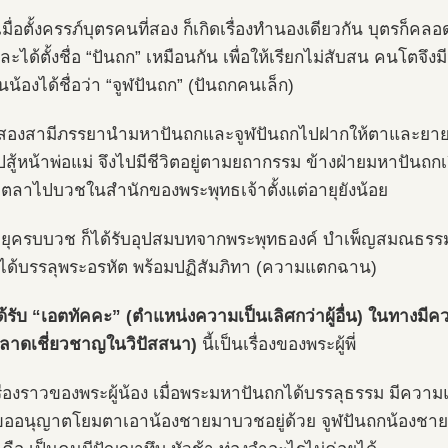
มื่อตั้งครรภ์บุตรคนที่สอง ก็เกิดเรื่องทำนองเดียวกัน บุตรก็ค
ะได้ตั้งชื่อ “ปันถก” เหมือนกัน เพื่อให้เรียกไม่สับสน คนโตจึง
น้องได้ชื่อว่า “จูฬปันถก” (ปันถกคนเล็ก)
สองสามีภรรยานำมหาปันถกและจูฬปันถกไปฝากให้ตาและยายเลี้
ปสู้หน้าพ่อแม่ จึงไปมีชีวิตอยู่ตามยถากรรม ข้างฝ่ายมหาปัน
ตลาไปบวชในสำนักของพระพุทธเจ้าตั้งแต่อายุยังน้อย
อายุครบบวช ก็ได้รับอุปสมบทจากพระพุทธองค์ บำเพ็ญสมณธรรม
ได้บรรลุพระอรหัต พร้อมปฏิสัมภิทา (ความแตกฉาน)
ด้รับ “เอตทัคคะ” (ตำแหน่งความเป็นเลิศกว่าผู้อื่น) ในทาง
ฉลาดเชี่ยวชาญในวิปัสสนา)
นี้เป็นเรื่องของพระผู้พี่
รื่องราวของพระผู้น้อง เมื่อพระมหาปันถกได้บรรลุธรรม มีควา
ขออนุญาตโยมตาเอาน้องชายมาบวชอยู่ด้วย จูฬปันถกน้องชายท่