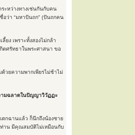
ลอดระหว่างทางเช่นกันกับคน
มีชื่อว่า “มหาปันถก” (ปันถกคน
ยง เพราะทั้งสองไม่กล้า
ถกเกิดศรัทธาในพระศาสนา ขอ
ด้วยความพากเพียรไม่ช้าไม่
มีความฉลาดในปัญญาวิวัฏฏะ
มแตกฉานแล้ว ก็นึกถึงน้องชาย
าน มีคุณสมบัติไม่เหมือนกับ