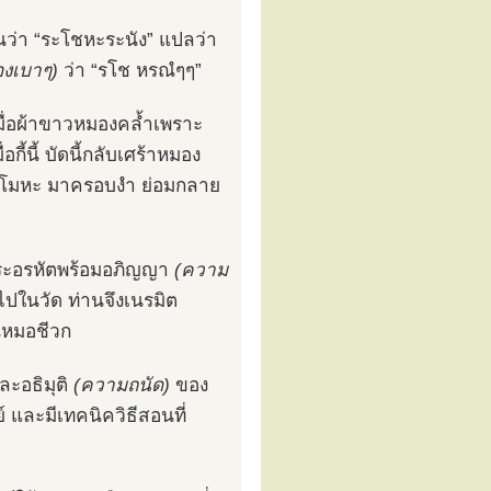
านว่า “ระโชหะระนัง” แปลว่า
องเบาๆ)
ว่า “รโช หรณํๆๆ”
มื่อผ้าขาวหมองคล้ำเพราะ
กี้นี้ บัดนี้กลับเศร้าหมอง
สะ โมหะ มาครอบงำ ย่อมกลาย
ุพระอรหัตพร้อมอภิญญา
(ความ
ไปในวัด ท่านจึงเนรมิต
านหมอชีวก
และอธิมุติ
(ความถนัด)
ของ
ย์ และมีเทคนิควิธีสอนที่