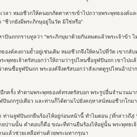
ได้เวลา หมอชีวกให้คนยกภัตตาหารเข้าไปถวายพระพุทธองค์และ
า “ชีวกยังมีพระภิกษุอยู่ในวัด มิใช่หรือ”
าปันถกกราบทูลว่า “พระภิกษุมาด้วยกันหมดแล้วพระเจ้าข้า ไม่
ทธองค์คงถามย้ำอยู่เช่นเดิม หมอชีวกจึงให้คนไปที่วัด เขากลับ
ระพุทธเจ้าตรัสบอกว่าให้ถามว่ารูปไหนชื่อจูฬปันถก เขาไปแล้
ว่าตนชื่อจูฬปันถก พระองค์จึงตรัสบอกว่าสังเกตดูรูปไหนอ้าปา
อีกครั้ง ทำตามพระพุทธองค์ทรงตรัสบอก พระรูปอื่นจำนวนมาก
ูฬปันถกรูปเดียว และท่านก็ได้ตามไปยังคฤหาสน์หมอชีวกโกมาร
า ท่านจูฬปันถกยืนร้องไห้อยู่ก่อนหน้านี้ ทำไมตอน
(ที่กล่าวถึง)
น
ยปานนั้น คำตอบก็คือ ขณะที่ท่านยืนร้องไห้อยู่นั้น พระพุทธ
านแล้วช่วยเหลือท่านด้วยพระมหากรุณา