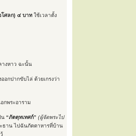
อโศลก) ๔ บาท
ใช้เวลาตั้ง
งกลางหาว ฉะนั้น
จึงออกปากขับไล่ ด้วยเกรงว่า
ยู่นอกพระอาราม
ป็น
“ภัตตุทเทศก์”
(ผู้จัดพระไป
ระธาน ไปฉันภัตตาหารที่บ้าน
ว้