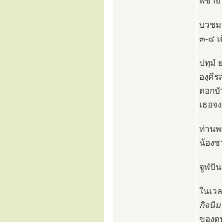
พี่ชา
บวชมา
๓-๔ เด
ปทฺมํ 
องฺคีร
ดอกบั
เธอจงด
ท่านพย
น้องชา
จูฬปัน
ในเวล
กิจนิม
ของตน