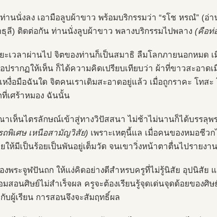
ห้ท่านนั่งลง เอามือลูบผ้าขาว พร้อมบริกรรมว่า “รโช หรณํ” (อ่
็ดธุลี) ติดต่อกัน ท่านนั่งลูบผ้าขาว พลางบริกรรมไปพลาง
(คือท่
ระยะเวลาผ่านไป จิตของท่านก็เป็นสมาธิ ลืมโลกภายนอกหมด เ
มือปรากฏให้เห็น ก็ได้ความคิดเปรียบเทียบว่า ผ้าที่ขาวสะอาดเมื่อ
เหงื่อมือฉันใด จิตคนเราเดิมสะอาดอยู่แล้ว เมื่อถูกราคะ โท
ตที่เศร้าหมอง ฉันนั้น
ณาเห็นไตรลักษณ์เข้าสู่ทางวิปัสสนา ไม่ช้าไม่นานก็ได้บรรล
ถพิเศษ เหนือสามัญวิสัย)
เพราะเหตุนี้แล เมื่อคนของหมอชีวก
ยให้มีเป็นร้อยเป็นพันอยู่เต็มวัด จนเขาวิ่งหน้าตาตื่นไปรายง
ของพระจูฬปันถก ให้แง่คิดอย่างดีสำหรบครูที่ไม่รู้นิสัย อุปนิสัย 
่อมสอนศิษย์ไม่สำเร็จผล ครูจะต้องเรียนรู้จุดเด่นจุดด้อยของศิษ
กับผู้เรียน การสอนจึงจะสัมฤทธิ์ผล