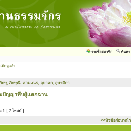
รายชื่อสมาชิก
ค้นหา
่เปิดดูแล้ว
ภิกษุ, ภิกษุณี, สามเณร, อุบาสก, อุบาสิกา
ะปัญญาทึบผู้แตกฉาน
มด
1
[ 2 โพสต์ ]
<<หัวข้อก่อนหน้า