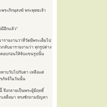
พระภิกษุสงฆ์ พระพุทธเจ้า
มีอีกแล้ว”
มารายงานว่าที่วัดมีพระเต็มไป
วกลับมารายงานว่า ทุกรูปต่าง
กตอบก่อนให้จับแขนรูปนั้น
หาบวับไปกับตา เหลือแต่
ภัจจ์ในวันนั้น
ี้ จึงกลายเป็นพระผู้มีฤทธิ์
เจ้าเสด็จมา ทรงซักถามปัญหา