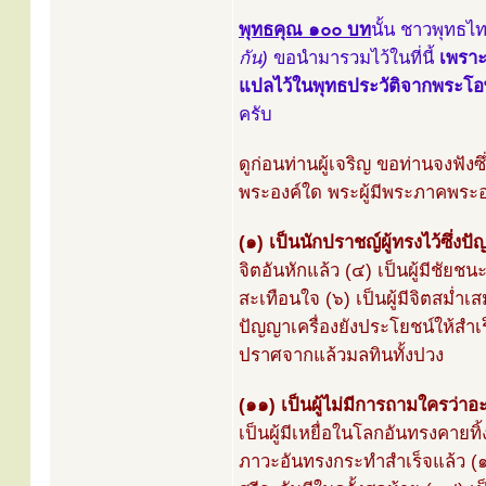
พุทธคุณ ๑๐๐ บท
นั้น ชาวพุทธไท
กัน)
ขอนำมารวมไว้ในที่นี้
เพราะ
แปลไว้ในพุทธประวัติจากพระโอ
ครับ
ดูก่อนท่านผู้เจริญ ขอท่านจงฟัง
พระองค์ใด พระผู้มีพระภาคพระอง
(๑) เป็นนักปราชญ์ผู้ทรงไว้ซึ่งป
จิตอันหักแล้ว (๔) เป็นผู้มีชัยช
สะเทือนใจ (๖) เป็นผู้มีจิตสม่ำเส
ปัญญาเครื่องยังประโยชน์ให้สำเร็
ปราศจากแล้วมลทินทั้งปวง
(๑๑) เป็นผู้ไม่มีการถามใครว่าอ
เป็นผู้มีเหยื่อในโลกอันทรงคายทิ้
ภาวะอันทรงกระทำสำเร็จแล้ว (๑๖)