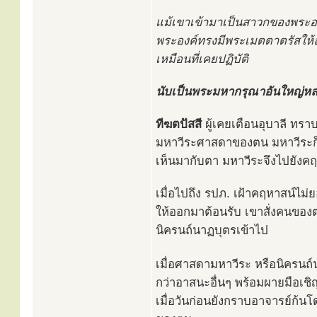
แม้เขาเข้ามาเป็นสาวกของพระองค์
พระองค์ทรงมีพระเมตตาตรัสให้
เหมือนที่เคยปฏิบัติ
นับเป็นพระมหากรุณาอันใหญ่ห
ทีฆตปัสสี
ผู้เคยเตือนอุบาลี ทราบ
มหาวีระศาสดาของตน มหาวีระก็ไม่
เห็นมากับตา มหาวีระจึงไปยังคฤห
เมื่อไปถึง รปภ. เฝ้าคฤหาสน์ไ
ให้ออกมาต้อนรับ เขาสั่งคนของต
นิครนถ์นาฏบุตรเข้าไป
เมื่อศาสดามหาวีระ หรือนิครนถ์
กว่าอาสนะอื่นๆ พร้อมผายมือเช
เมื่อวันก่อนยังกราบอาจารย์ก้นโด