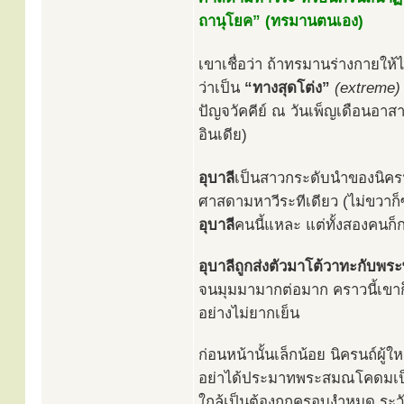
ถานุโยค” (ทรมานตนเอง)
เขาเชื่อว่า ถ้าทรมานร่างกายให
ว่าเป็น
“ทางสุดโต่ง”
(extreme)
ปัญจวัคคีย์ ณ วันเพ็ญเดือนอาส
อินเดีย)
อุบาลี
เป็นสาวกระดับนำของนิคร
ศาสดามหาวีระทีเดียว (ไม่ขวาก็
อุบาลี
คนนี้แหละ แต่ทั้งสองคน
อุบาลีถูกส่งตัวมาโต้วาทะกับพระ
จนมุมมามากต่อมาก คราวนี้เขา
อย่างไม่ยากเย็น
ก่อนหน้านั้นเล็กน้อย นิครนถ์ผู้
อย่าได้ประมาทพระสมณโคดมเป็นอั
ใกล้เป็นต้องถูกครอบงำหมด ระวัง