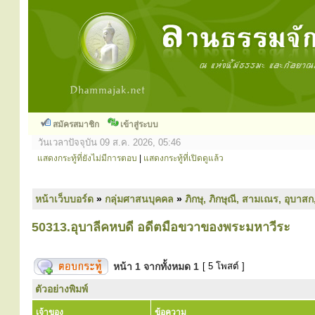
สมัครสมาชิก
เข้าสู่ระบบ
วันเวลาปัจจุบัน 09 ส.ค. 2026, 05:46
แสดงกระทู้ที่ยังไม่มีการตอบ
|
แสดงกระทู้ที่เปิดดูแล้ว
หน้าเว็บบอร์ด
»
กลุ่มศาสนบุคคล
»
ภิกษุ, ภิกษุณี, สามเณร, อุบาสก
50313.อุบาลีคหบดี อดีตมือขวาของพระมหาวีระ
หน้า
1
จากทั้งหมด
1
[ 5 โพสต์ ]
ตัวอย่างพิมพ์
เจ้าของ
ข้อความ