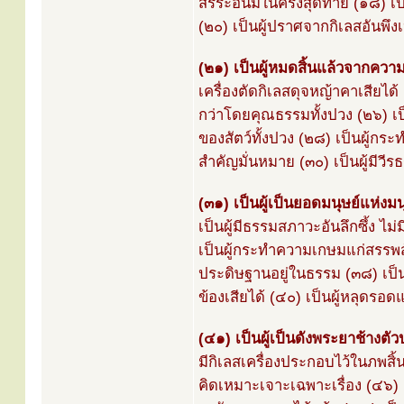
สรีระอันมีในครั้งสุดท้าย (๑๘) เ
(๒๐) เป็นผู้ปราศจากกิเลสอันพึงเ
(๒๑) เป็นผู้หมดสิ้นแล้วจากความ
เครื่องตัดกิเลสดุจหญ้าคาเสียได้ 
กว่าโดยคุณธรรมทั้งปวง (๒๖) เป็
ของสัตว์ทั้งปวง (๒๘) เป็นผู้กระ
สำคัญมั่นหมาย (๓๐) เป็นผู้มีว
(๓๑) เป็นผู้เป็นยอดมนุษย์แห่งมน
เป็นผู้มีธรรมสภาวะอันลึกซึ้ง ไม่
เป็นผู้กระทำความเกษมแก่สรรพสัต
ประดิษฐานอยู่ในธรรม (๓๘) เป็นผู
ข้องเสียได้ (๔๐) เป็นผู้หลุดรอด
(๔๑) เป็นผู้เป็นดังพระยาช้างตัว
มีกิเลสเครื่องประกอบไว้ในภพสิ้น
คิดเหมาะเจาะเฉพาะเรื่อง (๔๖) เ