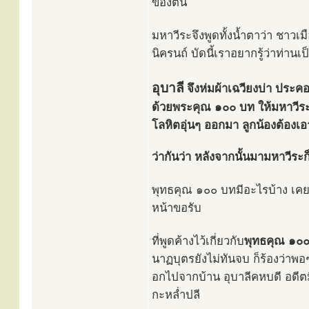
ของตน
มหาวีระจึงพูดทั้งน้ำตาว่า ชาวเ
นิครนถ์ บัดนี้เราอยากรู้ว่าท่
อุบาลี
จึงห่มผ้าเฉวียงบ่า ประค
ด้วยพระคุณ ๑๐๐ บท ให้มหาวีระ
โลหิตอุ่นๆ ออกมา ลูกน้องต้อ
ว่ากันว่า หลังจากนั้นมามหาวีระก
พุทธคุณ ๑๐๐ บทมีอะไรบ้าง เคยเขี
หน้าขอรับ
ที่พูดค้างไว้เกี่ยวกับ
พุทธคุณ ๑๐
นาฏบุตรยังไม่ทันจบ ก็ร้องว่าพอ
อกไปจากบ้าน อุบาลีคหบดี อดีตม
กะหล่ำปลี