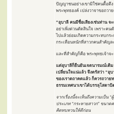
ปัญญาชนอย่างเขามิใช่คนดื้อดึง เ
พระพุทธองค์ เปล่งวาจาขอถวาย
“อุบาลี คนมีชื่อเสียงเช่นท่าน 
อย่าเพิ่งด่วนตัดสินใจ เพราะค
ไปแล้วย่อมเกิดความกระทบกระเ
กระเทือนหนักที่สาวกคนสำคัญละท
และที่สำคัญก็คือ พระพุทธเจ้าจ
แต่อุบาลีก็ยืนยันเจตนารมณ์เดิม
เปลี่ยนใจแน่แล้ว จึงตรัสว่า “อุ
ของเราตถาคตแล้ว ก็ควรถวายทา
ธรรมเทศนาเขาได้บรรลุโสดาปั
จากเรื่องนี้จะเห็นถึงความเป็น “
ประเภท “กระหายสาวก” ขนาดคนสำ
คิดทบทวนให้ดีก่อน