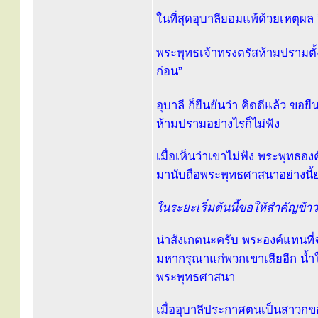
ในที่สุดอุบาลียอมแพ้ด้วยเหตุ
พระพุทธเจ้าทรงตรัสห้ามปรามตั้ง
ก่อน”
อุบาลี ก็ยืนยันว่า คิดดีแล้ว ข
ห้ามปรามอย่างไรก็ไม่ฟัง
เมื่อเห็นว่าเขาไม่ฟัง พระพุทธองค
มานับถือพระพุทธศาสนาอย่างนี
ในระยะเริ่มต้นนี้ขอให้สำคัญข้า
น่าสังเกตนะครับ พระองค์แทนที
มหากรุณาแก่พวกเขาเสียอีก น้ำ
พระพุทธศาสนา
เมื่ออุบาลีประกาศตนเป็นสาวกขอ