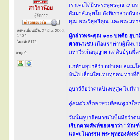
เราเคยได้ยินพระพุทธคุณ ๙ บท ห
สาวิกาน้อย
สัมมาสัมพุทโธ ดังที่เราสวดกันอ
ผู้จัดการ
คุณ พระวิสุทธิคุณ และพระมหา
ลงทะเบียนเมื่อ:
27 มี.ค. 2006,
ผู้กล่าวพระคุณ ๑๐๐ บทคือ อุบ
17:34
โพสต์:
8171
ศาสนาเชน
เมื่อแรกท่านผู้นี้หม
มหาวีระก็อนุญาต แต่ศิษย์รุ่นพี่คน
อายุ:
0
แกห้ามอุบาลีว่า อย่าเลย สมณโค
หันไปเลื่อมใสแทบทุกคน ทางที่ดีอ
อุบาลีถือว่าตนเป็นพหูสูต ไม่มี
ผู้คนต่างก็รอเวลาเพื่อจะดูว่าใค
วันนั้นอุบาลีหมายมั่นปั้นมือว่
เรียกตามศัพท์ของเขาว่า “ทัณฑ
และมโนกรรม พระพุทธองค์ทรงโต