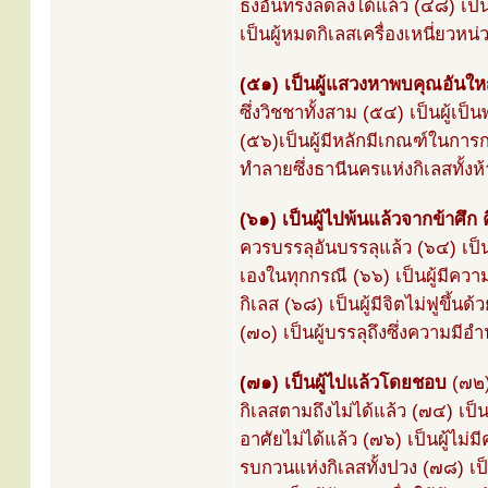
ธงอันทรงลดลงได้แล้ว (๔๘) เป็น
เป็นผู้หมดกิเลสเครื่องเหนี่ยวหน่ว
(๕๑) เป็นผู้แสวงหาพบคุณอันใ
ซึ่งวิชชาทั้งสาม (๕๔) เป็นผู้เป
(๕๖)เป็นผู้มีหลักมีเกณฑ์ในการก
ทำลายซึ่งธานีนครแห่งกิเลสทั้งห้า
(๖๑) เป็นผู้ไปพ้นแล้วจากข้าศึก ค
ควรบรรลุอันบรรลุแล้ว (๖๔) เป็นผ
เองในทุกกรณี (๖๖) เป็นผู้มีควา
กิเลส (๖๘) เป็นผู้มีจิตไม่ฟูขึ้น
(๗๐) เป็นผู้บรรลุถึงซึ่งความมีอ
(๗๑) เป็นผู้ไปแล้วโดยชอบ
(๗๒) 
กิเลสตามถึงไม่ได้แล้ว (๗๔) เป็
อาศัยไม่ได้แล้ว (๗๖) เป็นผู้ไม่
รบกวนแห่งกิเลสทั้งปวง (๗๘) เป็น