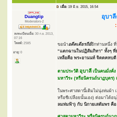
เมื่อ:
19 มิ.ย. 2015, 16:54
อุบาล
Duangtip
Moderators-2
ลงทะเบียนเมื่อ:
30 ก.ย. 2013,
07:16
โพสต์:
2585
ขอนำ
อดีตเดียรถีย์
อีกท่านหนึ่ง
“แตกฉานในปฏิสัมภิทา” ทั้งๆ ที่ย
อายุ:
0
เหลือคือ พระอานนท์ จิตตคหบดี 
อุบาลี
ตามประวัติ
เป็นคนมั่งคั
มหาวีระ (หรือนิครนถ์นาฏบุตร)
ในพระศาสดานี้เดิมไม่นุ่งห่มผ้า 
หรือชีเปลือยนั้นเอง) ต่อมาได้อ
ลมห่มฟ้า) กับ นิกายเสตัมพร คื
ศาสดามหาวีระ หรือนิครนถ์นาฏบุ