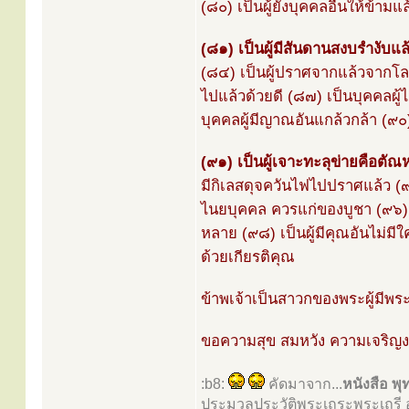
(๘๐) เป็นผู้ยังบุคคลอื่นให้ข้ามแล
(๘๑) เป็นผู้มีสันดานสงบรำงับแล
(๘๔) เป็นผู้ปราศจากแล้วจากโลภ
ไปแล้วด้วยดี (๘๗) เป็นบุคคลผู้
บุคคลผู้มีญาณอันแกล้วกล้า (๙๐)
(๙๑) เป็นผู้เจาะทะลุข่ายคือตัณหา
มีกิเลสดุจควันไฟไปปราศแล้ว (๙๔
ไนยบุคคล ควรแก่ของบูชา (๙๖) เป็
หลาย (๙๘) เป็นผู้มีคุณอันไม่มีใค
ด้วยเกียรติคุณ
ข้าพเจ้าเป็นสาวกของพระผู้มีพระ
ขอความสุข สมหวัง ความเจริญ
:b8:
คัดมาจาก...
หนังสือ พ
ประมวลประวัติพระเถระพระเถรี 