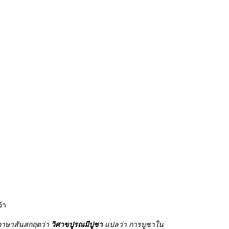
้า
ำภาษาสันสกฤตว่า
วิศาขปูรณมีปูชา
แปลว่า การบูชาใน