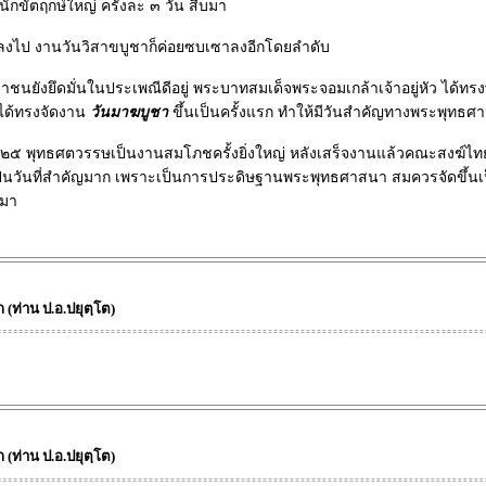
กขัตฤกษ์ใหญ่ ครั้งละ ๓ วัน สืบมา
ลงไป งานวันวิสาขบูชาก็ค่อยซบเซาลงอีกโดยลำดับ
ชาชนยังยึดมั่นในประเพณีดีอยู่ พระบาทสมเด็จพระจอมเกล้าเจ้าอยู่หัว ไ
งได้ทรงจัดงาน
วันมาฆบูชา
ขึ้นเป็นครั้งแรก ทำให้มีวันสำคัญทางพระพุทธศาสน
พุทธศตวรรษเป็นงานสมโภชครั้งยิ่งใหญ่ หลังเสร็จงานแล้วคณะสงฆ์ไทยครั้ง
ันที่สำคัญมาก เพราะเป็นการประดิษฐานพระพุทธศาสนา สมควรจัดขึ้นเป็นว
นมา
(ท่าน ป.อ.ปยุตฺโต)
(ท่าน ป.อ.ปยุตฺโต)