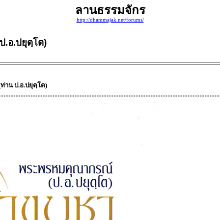
ลานธรรมจักร
http://dhammajak.net/forums/
ป.อ.ปยุตฺโต)
่าน ป.อ.ปยุตฺโต)