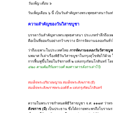
วันเพ็ญ เดือน ๖
วันเพ็ญเดือน ๖ นี้ เป็นวันสำคัญทางพระพุทธศาสนาวันหนึ่
ความสำคัญของวันวิสาขบูชา
บรรดาวันสำคัญทางพระพุทธศาสนา ประเภทรำลึกถึงเหตุการ
คือเป็นที่ยอมรับอย่างกว้างขวาง มีการจัดงานฉลองกันทั
ว่าถึงเฉพาะในประเทศไทย
การจัดงานฉลองวันวิสาขบูชาค
นพมาศ ก็เล่าเรื่องพิธีวันวิสาขบูชาในกรุงสุโขทัยไว้ด้
การฟื้นฟูขึ้นใหม่ในรัชกาลที่ ๒ แห่งกรุงรัตนโกสินทร
๔๒๐ ตามคัมภีร์มหาวงศ์ พงศาวดารลังกาเล่าไว้)
สมเด็จพระอริยวงษญาณ สมเด็จพระสังฆราช (มี)
สมเด็จพระสังฆราชพระองค์ที่ ๓ แห่งกรุงรัตนโกสินทร์
ความในพระราชกำหนดพิธีวิสาขบูชา จ.ศ. ๑๑๗๙ ว่าทรงม
สังฆราช (มี)
เป็นประธาน ซึ่งได้ถวายพระพรถึงโบราณรา