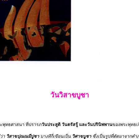
วันวิสาขบูชา
ระพุทธศาสนา ที่ปรารภ
วันประสูติ วันตรัสรู้ และวันปรินิพพาน
ของพระพุทธเจ
ีว่า
วิสาขปุณณมีปูชา
บางทีก็เขียนเป็น
วิศาขบูชา
ซึ่งเป็นรูปที่ตัดมาจากค