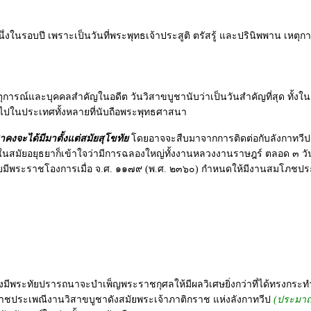
งในรอบปี เพราะเป็นวันที่พระพุทธเจ้าประสูติ ตรัสรู้ และปรินิพพาน เหตุการ
ณ์และบุคคลสำคัญในอดีต วันวิสาขบูชานับว่าเป็นวันสำคัญที่สุด ทั้งในแง่
่วไปในประเทศทั้งหลายที่นับถือพระพุทธศาสนา
งจะได้มีมาตั้งแต่สมัยสุโขทัย
โดยอาจจะสืบมาจากการติดต่อกับลังกาทวีป 
วย ในสมัยอยุธยาก็เข้าใจว่ามีการฉลองใหญ่ทั้งงานหลวงงานราษฎร์ ตลอด ๓ วั
์ โดยมีพระราชโองการเมื่อ จ.ศ. ๑๑๗๙ (พ.ศ. ๒๓๖๐) กำหนดให้มีงานสมโภชประ
ีพระทัยปรารถนาจะบำเพ็ญพระราชกุศลให้มีผลวิเศษยิ่งกว่าที่ได้ทรงกระ
ชประเพณีงานวิสาขบูชาดังสมัยพระเจ้าภาติกราช แห่งลังกาทวีป
(ประมาณ