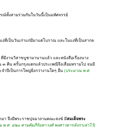
ณ์ทั้งสามร่วมกันในวันนี้เป็นมหัศจรรย์
ที่เป็นวันเก่าแก่มีมาแต่โบราณ และในแง่ที่เป็นสากล
ที่มีงานวิสาขบูชามานานแล้ว และหนังสือเรื่องนาง
น ๓ คืน ครั้นกรุงแตกแล้วประเพณีจึงเสื่อมทรามไป จนมี
จำปีเป็นการใหญ่ยิ่งกว่างานใดๆ อื่น
(ประมาณ พ.ศ.
ทำมา จึงมีพระราชปุจฉาถามคณะสงฆ์ มี
สมเด็จพระ
 พ.ศ. ๔๒๐ ตามคัมภีร์มหาวงศ์ พงศาวดารลังกาเล่าไว้)