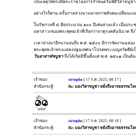
เป็นเหตุให้ทรงมีพระราชโองการกำหนดวันพิธีวิสาขบูชานั
อย่างไรก็ตาม ครั้นกาลล่วงนานมาสภาพสังคมเปลี่ยนแป
ในรัชกาลที่ ๔ คือประมาณ ๑๐๐ ปีเศษล่วงแล้ว เมื่อประ
มหาสาวกของพระพุทธเจ้าที่เรียกว่าจาตุรงคสันนิบาต จึ
เวลาล่วงมาอีกนานจนถึง พ.ศ. ๒๕๐๐ มีการจัดงานฉลอง ๒๕ 
พระพุทธเจ้าทรงแสดงปฐมเทศนาโปรดพระเบญจวัคคีย์เป็นว
วันอาสาฬหบูชา
จึงได้เกิดมีขึ้นตั้งแต่ พ.ศ. ๒๕๐๑ เป็นต้
เจ้าของ:
sirinpho
[ 17 ก.ค. 2025, 08:17 ]
หัวข้อกระทู้:
Re: มองวิสาขบูชา หยั่งถึงอารยธรรมโลก 
เจ้าของ:
sirinpho
[ 17 ก.ค. 2025, 08:18 ]
หัวข้อกระทู้:
Re: มองวิสาขบูชา หยั่งถึงอารยธรรมโลก 