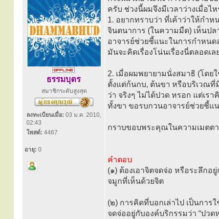
ครับ ช่วงนี้ผมจึงมีเวลาว่างเมื่
1. อยากทราบว่า ที่เค้าว่าให้กำห
จินตนาการ (ในความมืด) เห็นปลา
อาจารย์ช่วยชี้แนะในการกำหนดลมหา
มันจะคิดเรื่องโน่นเรื่องนี่ตลอดเล
2. เมื่อผมพยายามนั่งสมาธิ (โด
ธรรมบุตร
ตั้งแต่ก้นกบ, ต้นขา หรือบริเวณที
สมาชิกระดับสูงสุด
ว่า จริงๆ ไม่ได้ปวด หรอก แต่เรา
ทั้งขา ขอรบกวนอาจารย์ช่วยชี้แน
ลงทะเบียนเมื่อ:
03 ม.ค. 2010,
02:43
กราบขอบพระคุณในความเมตตาจาก
โพสต์:
4467
อายุ:
0
คำตอบ
(๑) ต้องเอาจิตจดจ่อ หรือระลึกอยู
จมูกที่เห็นด้วยจิต
(๒) การคิดที่บอกเล่าไป เป็นการใ
จดจ่ออยู่กับองค์บริกรรมว่า “ปว