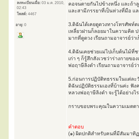
ลงทะเบียนเมื่อ:
03 ม.ค. 2010,
คอจนตายกันไปข้างหนึ่ง และถ้าลูกข
02:43
และสามีภรรยาที่เป็นห่วงที่มือ และ
โพสต์:
4467
3.ดิฉันได้เคยดูดวงทางโทรศัพท์ตอน
อายุ:
0
เหลี่ยวฝานก็ลอยมาในความคิด ประโ
มากที่ดูดวง เรียนถามอาจารย์ว่าเ
4.ดิฉันเคยช่วยแม่ไปเก็บต้นไม้ที
เก่า ๆ ก็รู้สึกสังเวชว่าร่างกายข
พ่อฤาษีลิงดำ เรียนถามอาจารย์ว่า
5.ก่อนการปฏิบัติทธรรมในแต่ละว
ดิฉันปฏิบัติธรรมเองที่บ้านค่ะ ฟั
หลวงพ่อฤาษีลิงดำ จะรู้ได้อย่าง
กราบขอบพระคุณในความเมตตาจาก
คำตอบ
(๑) ผิดปกติสำหรับคนที่มีสัมมาทิฏ