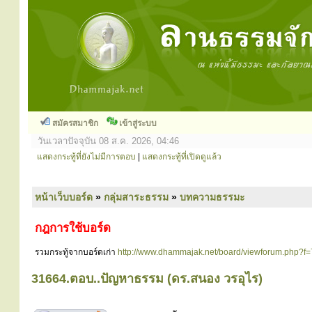
สมัครสมาชิก
เข้าสู่ระบบ
วันเวลาปัจจุบัน 08 ส.ค. 2026, 04:46
แสดงกระทู้ที่ยังไม่มีการตอบ
|
แสดงกระทู้ที่เปิดดูแล้ว
หน้าเว็บบอร์ด
»
กลุ่มสาระธรรม
»
บทความธรรมะ
กฎการใช้บอร์ด
รวมกระทู้จากบอร์ดเก่า
http://www.dhammajak.net/board/viewforum.php?f=
31664.ตอบ..ปัญหาธรรม (ดร.สนอง วรอุไร)