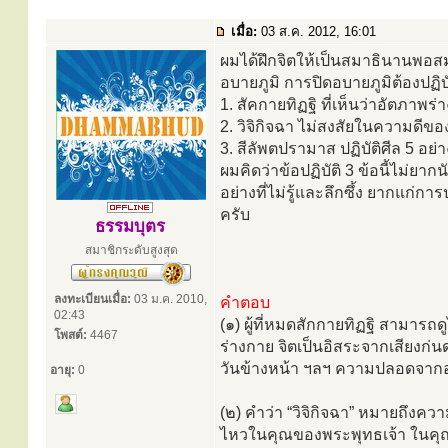
เมื่อ:
03 ส.ค. 2012, 16:01
ผมได้ฝึกจิตให้เป็นสมาธินานพอส
อบายภูมิ การปิดอบายภูมิต้องปฏิบั
1. สัคกายทิฏฐิ ที่เห็นว่าอัตภาพร
2. วิจิกิจฉา ไม่สงสัยในความดีขอ
3. สีลัพตปรามาส ปฏิบัติศีล 5 อย่า
ผมคิดว่าข้อปฏิบัติ 3 ข้อนี้ไม่ยา
อย่างที่ไม่รู้และลึกซึ้ง ยากแก่
ครับ
ธรรมบุตร
สมาชิกระดับสูงสุด
ลงทะเบียนเมื่อ:
03 ม.ค. 2010,
คำตอบ
02:43
(๑) ผู้ที่หมดสักกายทิฏฐิ สามารถ
โพสต์:
4467
ร่างกาย จิตเป็นอิสระจากเสียงก่
วันข้างหน้า ฯลฯ ความปลอดจากอาร
อายุ:
0
(๒) คำว่า “วิจิกิจฉา” หมายถึงความส
ไหวในคุณของพระพุทธเจ้า ในคุ