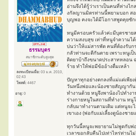
อ่านจึงได้รู้ว่าเราเป็นคนที่ห่าง
งกัลญานมิตรท่านนี้พยามบอก สอน
บุญพอ คงจะได้มีโอกาสพูดคุยซัก
หนูมีครอบครัวแล้วค่ะมีบุตรชายสอ
ความสงบสุข เท่าที่หนูจำความได้
บ่นว่าให้แม่สารพัด คนที่ต้องรับก
ธรรมบุตร
กลัวท่านจะตีกันตาย เพราะหนูเป
สมาชิกระดับสูงสุด
ดิดยาบ้าถึงขนาดประสาทหลอน ฉุน
ร้าย ทำให้พ่อมีข้ออ้างดื่มเหล้า
ลงทะเบียนเมื่อ:
03 ม.ค. 2010,
02:43
ปัญหาทุกอย่างตกลงที่แม่แด่เพียงผ
โพสต์:
4467
วันหนึ่งพ่อและน้องชายสัญญากันว่
ทำงานด้วย หนูจึงพาน้องไปทำงานด
อายุ:
0
ร่างกายหนูในสถานที่ทำงาน หนู
กลับมาทำงานตามเดิม แต่หนูจะไม่
เขาเอง (พ่อกับแม่เลี้ยงดูน้องชา
ทุกวันนี้หนูจะพยายามไม่พูดกับพ่อ
เวลาขอกลับคืนไปเท่าไหร่ท่านไม่