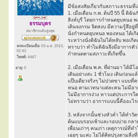
มีข้อสงสัยเกี่ยวกับสภาวะธรรมที่เกิ
1. เมื่อเดือน ก.พ. ต้นปี 55 นี้ ด
สิงห์บุรี โดยการกำหนดยุบหนอ 
ธรรมบุตร
เดินจงกรม จิตสงบ มีความรู้สึอยู่ที
สมาชิกระดับสูงสุด
นั่งกำหนดยุบหนอ พองหนอ ได้เกิด
ระหว่างนั่งดิฉันไม่ได้หลับ พอ
ลงทะเบียนเมื่อ:
03 ม.ค. 2010,
ทราบว่า ทำไมดิฉันจึงมีอาการตัวโย
02:43
กำหนดตามสภาวะที่เกิดขึ้น
โพสต์:
4467
2. เมือเดือน พ.ค. ที่ผ่านมา ได้มี
อายุ:
0
เดินอย่างล่ะ 1 ชั่วโมง เดินก่อนแล
แป๊บเดียวจริงๆ ไม่ปวดขา แบบที่
หนอ ตามเวทนาแต่ละคน ไม่มีอาการ
ไม่มีอาการง่วง หาวแต่ประการใด เป
ไม่ทราบว่า อาการแบบนี้คืออะไร
3. หลังจากนั้นช่วงหัวค่ำ ได้ทำว
ต้นแบบรอบเช้าและรอบบ่าย กลายเป
เพื่อนเก่าๆ คนเก่า เหตุการณ์ที่ทำใ
เฉยๆ นะค่ะ ไม่ได้คิดปรุงตามสิ่