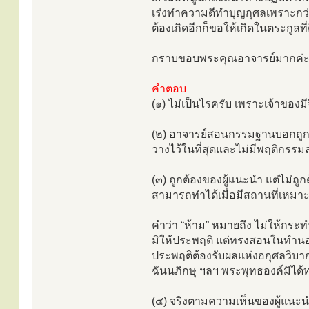
เร่งทำความดีทำบุญกุศลเพราะกว่าจ
ต้องเกิดอีกก็ขอให้เกิดในตระกูลที่ด
กราบขอบพระคุณอาจารย์มากค่
คำตอบ
(๑) ไม่เป็นไรครับ เพราะเจ้าของม
(๒) อาจารย์สอนกรรมฐานบอกถูกแล
วางไว้ในที่สุดและไม่มีพฤติกรรมล
(๓) ถูกต้องของผู้แนะนำ แต่ไม่ถูก
สามารถทำได้เมื่อมีสถานที่เหมา
คำว่า “ห้าม” หมายถึง ไม่ให้กระ
มิให้ประพฤติ แต่ทรงสอนในทำนองท
ประพฤติต้องรับผลแห่งอกุศลวิบาก
ฉันนภิกษุ ฯลฯ พระพุทธองค์มิได้
(๔) จริงตามความเห็นของผู้แนะนำ 