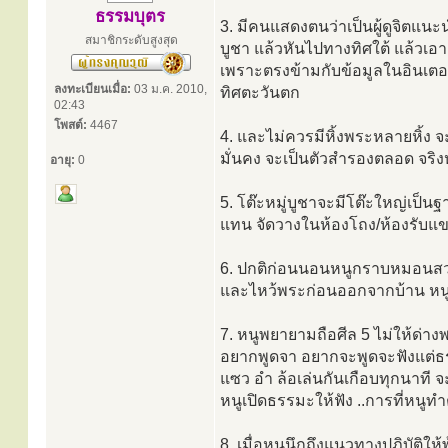
ธรรมบุตร
3. มีคนแสดงตนว่าเป็นผู้ดูจิตแนะนำ
สมาชิกระดับสูงสุด
บูชา แล้วหันไปทางทิศใต้ แล้วเอ
เพราะตรงข้ามกับข้อมูลในอินเตอ
ลงทะเบียนเมื่อ:
03 ม.ค. 2010,
ทิศตะวันตก
02:43
โพสต์:
4467
4. และไม่ควรมีหิ้งพระหลายหิ้ง 
มั่นคง จะเป็นตัวสำรองตลอด จริง
อายุ:
0
5. โต๊ะหมู่บูชาจะมีโต๊ะใหญ่เป็นฐ
แทน จัดวางในห้องโถง/ห้องรับแขก
6. ปกติก่อนนอนหนูกราบหมอนสวดม
และไหว้พระก่อนออกจากบ้าน หนู
7. หนูพยายามถือศีล 5 ไม่ให้ด่างพร
อยากพูดจา อยากจะพูดจะฟังแต่ธรร
แซว อำ ล้อเล่นกันเกือบทุกนาที
หนูเปิดธรรมะให้ฟัง ..การที่หนูทำต
8. เมื่อหนูนึกถึงแนวทางปฏิบัติให