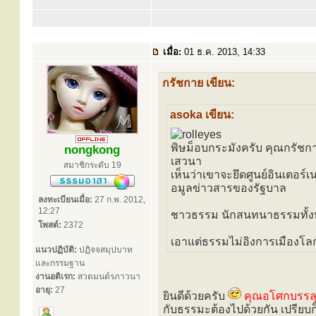
เมื่อ:
01 ธ.ค. 2013, 14:33
กรัชกาย เขียน:
asoka เขียน:
พิษม็อบกระมังครับ คุณกรัชกาย 
nongkong
เสวนา
สมาชิกระดับ 19
เห็นว่าเขาจะยึดศูนย์อินเตอร์
อมูลข่าวสารของรัฐบาล
ลงทะเบียนเมื่อ:
27 ก.พ. 2012,
12:27
ชาวธรรม นักสนทนาธรรมทั้ง
โพสต์:
2372
เอาแต่ธรรมไม่อิงการเมืองโลก
แนวปฏิบัติ:
ปฏิจจสมุปบาท
และกรรมฐาน
งานอดิเรก:
สวดมนต์รภาวนา
อายุ:
27
ยินดีด้วยครับ
คุณอโศกบรรลุแ
กับธรรมะต้องไปด้วยกัน เปรียบก