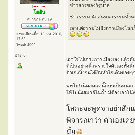
ข่าวสารของรัฐบาล
โฮฮับ
ชาวธรรม นักสนทนาธรรมทั้งหล
สมาชิกระดับ 19
เอาแต่ธรรมไม่อิงการเมืองโลกก็
ลงทะเบียนเมื่อ:
13 ก.พ. 2010,
17:53
โพสต์:
4999
อายุ:
0
เอาใจไปเกาะการเมืองเอง แล้วดั
ที่เป็นอย่างนี้ เพราะใจตัวเองทั้งนั
ตัวเองนิ่งจนได้ยินหัวใจเต้นตอดๆๆ 
พุทโธ่! เน็ตล่มแค่นี้ก็บ่นเป็นคน
ให้ไปนั่งสมาธิในถ้ำ มิต้องเอาโน๊
โสกะจะพูดจาอย่าสักแต
พิจารณาว่า ตัวเองเคย
มั้ย