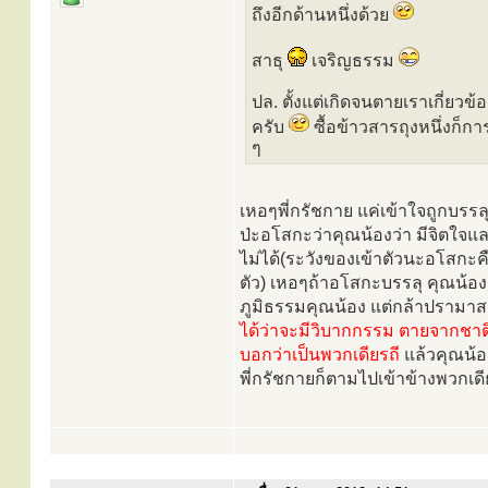
ถึงอีกด้านหนึ่งด้วย
สาธุ
เจริญธรรม
ปล. ตั้งแต่เกิดจนตายเราเกี่ยวข้
ครับ
ซื้อข้าวสารถุงหนึ่งก็กา
ๆ
เหอๆพี่กรัชกาย แค่เข้าใจถูกบรรลุ
ป่ะอโสกะว่าคุณน้องว่า มีจิตใจแ
ไม่ได้(ระวังของเข้าตัวนะอโสกะคื
ตัว) เหอๆถ้าอโสกะบรรลุ คุณน้องก
ภูมิธรรมคุณน้อง แต่กล้าปรามาส
ได้ว่าจะมีวิบากกรรม ตายจากชาติ
บอกว่าเป็นพวกเดียรถี
แล้วคุณน้
พี่กรัชกายก็ตามไปเข้าข้างพวกเด