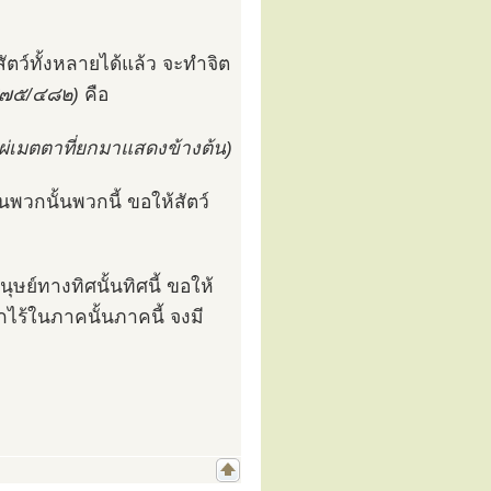
สัตว์ทั้งหลายได้แล้ว จะทำจิต
/๕๗๕/๔๘๒)
คือ
ผ่เมตตาที่ยกมาแสดงข้างต้น)
นพวกนั้นพวกนี้ ขอให้สัตว์
ุษย์ทางทิศนั้นทิศนี้ ขอให้
ไร้ในภาคนั้นภาคนี้ จงมี