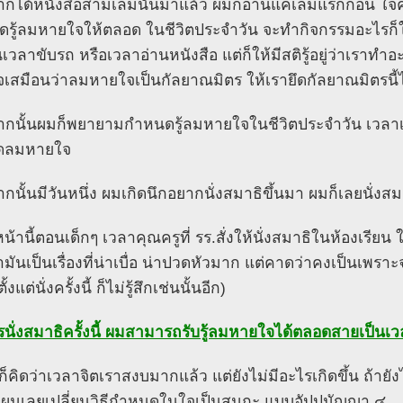
ากได้หนังสือสามเล่มนั้นมาแล้ว ผมก็อ่านแค่เล่มแรกก่อน ใ
รู้ลมหายใจให้ตลอด ในชีวิตประจำวัน จะทำกิจกรรมอะไรก็
เวลาขับรถ หรือเวลาอ่านหนังสือ แต่ก็ให้มีสติรู้อยู่ว่าเราทำอ
เสมือนว่าลมหายใจเป็นกัลยาณมิตร ให้เรายึดกัลยาณมิตรนี้ไ
ากนั้นผมก็พยายามกำหนดรู้ลมหายใจในชีวิตประจำวัน เวลาเดิน ก
ึดลมหายใจ
ากนั้นมีวันหนึ่ง ผมเกิดนึกอยากนั่งสมาธิขึ้นมา ผมก็เลยนั
หน้านี้ตอนเด็กๆ เวลาคุณครูที่ รร.สั่งให้นั่งสมาธิในห้องเร
ว่ามันเป็นเรื่องที่น่าเบื่อ น่าปวดหัวมาก แต่คาดว่าคงเป็นเพรา
้งแต่นั่งครั้งนี้ ก็ไม่รู้สึกเช่นนั้นอีก)
นั่งสมาธิครั้งนี้ ผมสามารถรับรู้ลมหายใจได้ตลอดสายเป็น
ก็คิดว่าเวลาจิตเราสงบมากแล้ว แต่ยังไม่มีอะไรเกิดขึ้น ถ้ายั
า ผมเลยเปลี่ยนวิธีกำหนดในใจเป็นสมถะ แบบอัปปมัญญา ๔