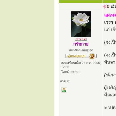
เมื่
แผ่เม
เวรา อ
แก่ เจ
(จงเป็
กรัชกาย
สมาชิกระดับสูงสุด
(จงเป
พ้นจาก
ลงทะเบียนเมื่อ:
24 ต.ค. 2006,
12:36
โพสต์:
33766
(ข้อค
อายุ:
0
ผู้เจ
คือผล
๑ หลั