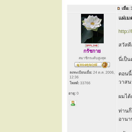
เมื่อ:
3
แผ่เม
http:/
สวัสด
กรัชกาย
สมาชิกระดับสูงสุด
นี่เป
ลงทะเบียนเมื่อ:
24 ต.ค. 2006,
ตอนนี้
12:36
วาสนา
โพสต์:
33766
อายุ:
0
ผมได้
ท่านก
อานาป