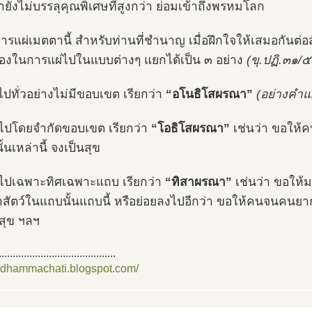
้ายังไม่บรรลุคุณพิเศษที่สูงกว่า ย่อมเข้าถึงพรหมโลก
 การแผ่เมตตานี้ สำหรับท่านที่ชำนาญ เมื่อฝึกใจให้เสมอกันต่อ
่องในการแผ่ไปในแบบต่างๆ แยกได้เป็น ๓ อย่าง
(ขุ.ปฏิ.๓๑
่ไปทั่วอย่างไม่มีขอบเขต เรียกว่า
“อโนธิโสผรณา”
(อย่างคำแ
่ไปโดยจำกัดขอบเขต เรียกว่า
“โอธิโสผรณา”
เช่นว่า ขอให้ค
ั้นเหล่านี้ จงเป็นสุข
่ไปเฉพาะทิศเฉพาะแถบ เรียกว่า
“ทิสาผรณา”
เช่นว่า ขอให้มน
สัตว์ในแถบนั้นแถบนี้ หรือย่อยลงไปอีกว่า ขอให้คนจนคนยาก
สุข ฯลฯ
..........................................
//dhammachati.blogspot.com/