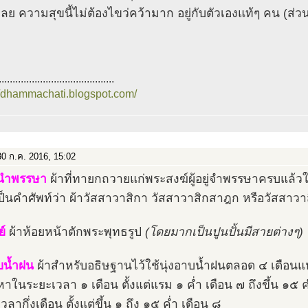
เลย ความสุขนี้ไม่ต้องไขว่คว้ามาก อยู่กับตัวเองแท้ๆ คน (ส่ว
..........................................
//dhammachati.blogspot.com/
0 ก.ค. 2016, 15:02
ำนำพรรษา
ผ้าที่ทายกถวายแก่พระสงฆ์ผู้อยู่จำพรรษาครบแล้ว
เป็นคำศัพท์ว่า ผ้าวัสสาวาสิกา วัสสาวาสิกสาฎก หรือวัสสาว
ย์
ผ้าห้อยหน้าตักพระพุทธรูป
(โดยมากเป็นปูนปั้นมีสายต่างๆ)
บน้ำฝน
ผ้าสำหรับอธิษฐานไว้ใช้นุ่งอาบน้ำฝนตลอด ๔ เดือนแห่
าในระยะเวลา ๑ เดือน ตั้งแต่แรม ๑ ค่ำ เดือน ๗ ถึงขึ้น ๑๕ ค
วลากึ่งเดือน ตั้งแต่ขึ้น ๑ ถึง ๑๕ ค่ำ เดือน ๘