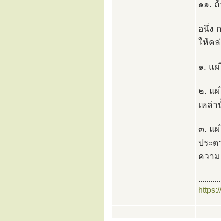
๑๑. ถ
อนึ่ง
ให้คล
๑. แผ
๒. แผ
เหล่าน
๓. แผ
ประดา
ความ
...........
https: