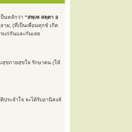
เป็นหลักว่า
“สพฺเพ สตฺตา อ
าย, (ที่เป็นเพื่อนทุกข์ เกิด
ีเวรแก่กันและกันเลย
ามสุขกายสุขใจ รักษาตน (ให้
ติประจำใจ จะได้รับอานิสงส์