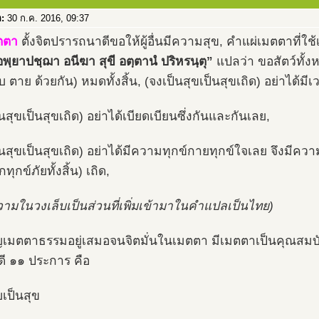
อ:
30 ก.ค. 2016, 09:37
ตตา
ตั้งจิตปรารถนาดีขอให้ผู้อื่นมีความสุข, คำแผ่เมตตาที่ใช้
พฺยาปชฺฌา อนีฆา สุขี อตฺตานํ ปริหรนฺตุ”
แปลว่า ขอสัตว์ทั้งหล
็บ ตาย ด้วยกัน) หมดทั้งสิ้น, (จงเป็นสุขเป็นสุขเถิด) อย่าได้ม
นสุขเป็นสุขเถิด) อย่าได้เบียดเบียนซึ่งกันและกันเลย,
็นสุขเป็นสุขเถิด) อย่าได้มีความทุกข์กายทุกข์ใจเลย จึงมีคว
ทุกข์ภัยทั้งสิ้น) เถิด,
วามในวงเล็บเป็นส่วนที่เพิ่มเข้ามาในคำแปลเป็นไทย)
ริญเมตตาธรรมอยู่เสมอจนจิตมั่นในเมตตา มีเมตตาเป็นคุณสมบั
ดี ๑๑ ประการ คือ
บเป็นสุข