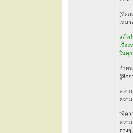
(ที่ผม
เหมาะก
แล้วก
เบื้อง
ในทุก
กำหนด
รู้สึ
ความร
ความร
"มีคว
ความส
ต่างๆ