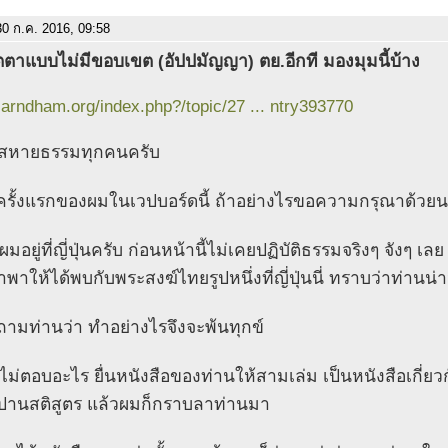
0 ก.ค. 2016, 09:58
ตตาแบบไม่มีขอบเขต (อัปปมัญญา) ตย.อีกที มองมุมนี้บ้าง
/larndham.org/index.php?/topic/27 ... ntry393770
ีสหายธรรมทุกคนครับ
็นครั้งแรกของผมในเวปบอร์ดนี้ ถ้าอย่างไรขอความกรุณาด้วยน
ผมอยู่ที่ญี่ปุ่นครับ ก่อนหน้านี้ไม่เคยปฏิบัติธรรมจริงๆ จังๆ เ
พาให้ได้พบกับพระสงฆ์ไทยรูปหนึ่งที่ญี่ปุ่นนี่ ทราบว่าท่านน
ถามท่านว่า ทำอย่างไรจึงจะพ้นทุกข์
็ไม่ตอบอะไร ยื่นหนังสือของท่านให้สามเล่ม เป็นหนังสือเกี่
านสติสูตร แล้วผมก็กราบลาท่านมา