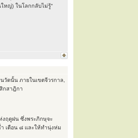
นใหญ่) ในโลกกลับไม่รู้"
ในวัดนั้น ภายในเขตจีวรกาล,
าสิกสาฎิกา
งฤดูฝน ซึ่งพระภิกษุจะ
่ำ เดือน ๘ และให้ทำนุ่งห่ม