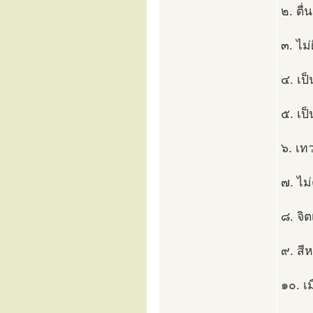
๒. ตื่
๓. ไม่
๔. เป็
๕. เป็
๖. เท
๗. ไม
๘. จิ
๙. สี
๑๐. เ