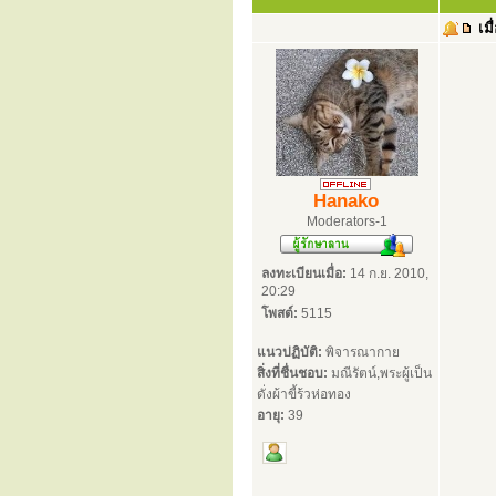
เมื
Hanako
Moderators-1
ลงทะเบียนเมื่อ:
14 ก.ย. 2010,
20:29
โพสต์:
5115
แนวปฏิบัติ:
พิจารณากาย
สิ่งที่ชื่นชอบ:
มณีรัตน์,พระผู้เป็น
ดั่งผ้าขี้ร้วห่อทอง
อายุ:
39