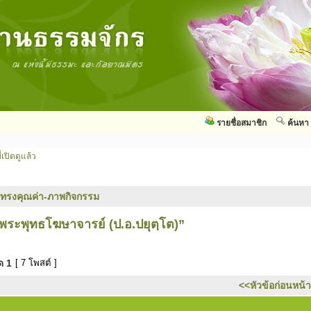
รายชื่อสมาชิก
ค้นหา
่เปิดดูแล้ว
ทรงคุณค่า-ภาพกิจกรรม
ระพุทธโฆษาจารย์ (ป.อ.ปยุตฺโต)”
มด
1
[ 7 โพสต์ ]
<<หัวข้อก่อนหน้า