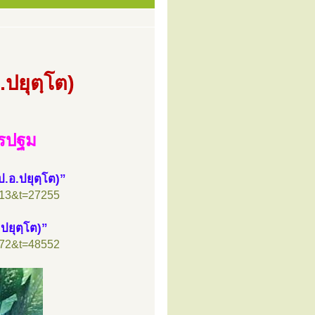
ปยุตฺโต)
ครปฐม
.อ.ปยุตฺโต)”
=13&t=27255
=72&t=48552