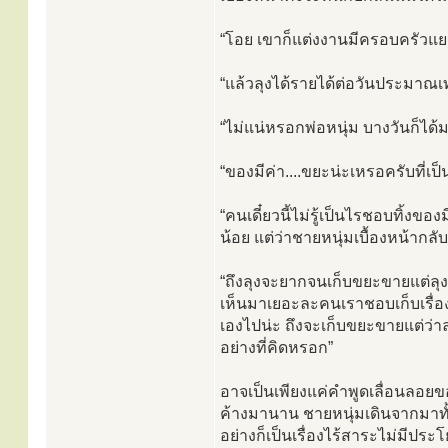
“โอย เขาก็แต่งงานมีครอบครัวแย
“แล้วลุงได้รายได้ต่อวันประมาณเ
“ไม่แน่หรอกพ่อหนุ่ม บางวันก็ได้ม
“ของมีค่า....ขยะน่ะเหรอครับที่เ
“คนเดี๋ยวนี้ไม่รู้เป็นไรชอบทิ้งขอ
น้อย แต่ว่าชายหนุ่มเบื้องหน้ากล
“ถึงลุงจะยากจนเก็บขยะขายแต่ลุงก็ร
เห็นมาเยอะละคนเราชอบเก็บเรื่อง
เองไปน่ะ ถึงจะเก็บขยะขายแต่ว่าล
อย่างที่คิดหรอก”
อาจเป็นเพียงแค่คำพูดเลื่อนลอยข
ค้างมานาน ชายหนุ่มเดินจากมาทั้ง
อย่างก็เป็นเรื่องไร้สาระไม่มี