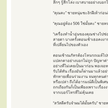
ลึกๆ รู้สึกโล่ง เบาสบายอย่างบอกไ
“คุณคะ” ชายหนุ่มชะงักฝีเท้าก่อนถ
“คุณอยู่ห้อง 506 ใช่มั้ยคะ” ชา
“เครื่องทำน้ำอุ่นของคุณช่างไปซ่
สายตา บางครั้งตอนเช้าเธอคงงานยุ
ที่เปลี่ยนไปของตัวเอง
ตอนเช้าณภัทรต้องโหนรถเมล์ไปทำง
แปลกตาอย่างบอกไม่ถูก ปัญหาต่างๆ
อย่างที่ไม่เคยเป็นมาก่อน พอเจอหน
รับได้ทัน เรื่องมันก็ผ่านมาแล้ว
ทักทายเพื่อนร่วมงาน จนทุกคนต่
หรือเปล่า ถึงได้อารมณ์ดีเป็นพิเ
ถกเถียงกันก็เป็นเพียงเพราะเรื่อ
จากเบอร์โทรที่ไม่คุ้นเคย
“สวัสดีครับจำผมได้มั้ยครับ” ชาย