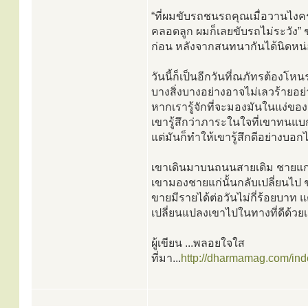
“ที่ผมขับรถชนรถคุณเมื่อวานไง
คลอดลูก ผมก็เลยขับรถไม่ระวัง” ชา
ก่อน หลังจากสนทนากันได้นิดหน่อย
วันนี้ก็เป็นอีกวันที่ณภัทรต้องโห
บางสิ่งบางอย่างอาจไม่เลวร้ายอย่า
หากเรารู้จักที่จะมองมันในแง่ข
เขารู้สึกว่าภาระในใจที่เขาทนแ
แต่มันก็ทำให้เขารู้สึกดีอย่างบอกไ
เขาเดินมาบนถนนสายเดิม ชายแก่คน
เขามองชายแก่นั้นกลับเปลี่ยนไป 
ขายมีรายได้ต่อวันไม่กี่ร้อยบาท แต
เปลี่ยนแปลงเขาไปในทางที่ดีด้วยเ
ผู้เขียน ...พลอยใจใส
ที่มา...
http://dharmamag.com/ind