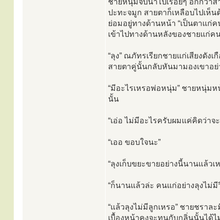
ชายหนุ่มจิบน้ำไปเรื่อยๆ อีกกว่
ปะทะจมูก สายตาก็เหลือบไปเห็น
ย่อมอยู่ทางด้านหน้า “เป็นตาแก่คนเ
เข้าไปทางด้านหลังของชายแก่คนน
“ลุง” ณภัทรเรียกชายแก่เสียงดัง
สายตาคู่นั้นกลับหันมามองเขาอย่
“มีอะไรเหรอพ่อหนุ่ม” ชายหนุ่มหน
นั้น
“เอ่อ ไม่มีอะไรครับผมแค่คิดว่าจะ
“เออ ขอบใจนะ”
“ลุงเก็บขยะขายอย่างนี้นานแล้วเ
“ก็นานแล้วล่ะ คนแก่อย่างลุงไม่ม
“แล้วลุงไม่มีลูกเหรอ” ชายชราล
เบื้องหน้าคงจะทนกับกลิ่นนั้นได้