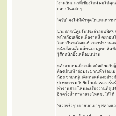
“งานสัมมนาที่เชียงใหม่ ผมให้ค
กลางวันแสกๆ
“ครับ” คงไม่มีคำพูดใดแทนความรู
นายปกรณ์คู่ปรับประจำออฟฟิศของเ
หน้าเกือบเดือนเพื่องานนี้ ตะกอน
โลกาวินาศโดยแท้ เวลาทำงานแต่ละ
หนักอึ้งเหมือนมีคนเอาภูเขาหินทั
รู้สึกหนักอึ้งเหนื่อยหน่าย
หลังจากทนเบียดเสียดยัดเยียดกั
ต้องเดินเท้าต่อประมาณห้าร้อยเมต
น้อย ชายหนุ่มเดินทอดน่องอย่างช้
ปะทะคารมกับยัยโอเปอเรเตอร์หน้า
ทำงานสาย ไหนจะเรื่องงานที่คู่ปร
อีกครั้งน้ำตาพาลจะไหลซะให้ได้
“ซวยจริงๆ” เขาสบถเบาๆ พลางแว