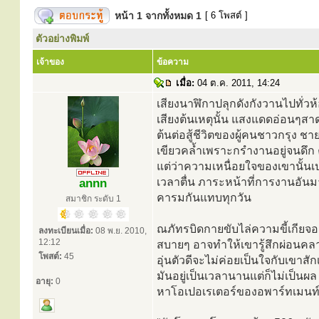
หน้า
1
จากทั้งหมด
1
[ 6 โพสต์ ]
ตัวอย่างพิมพ์
เจ้าของ
ข้อความ
เมื่อ:
04 ต.ค. 2011, 14:24
เสียงนาฬิกาปลุกดังกังวานไปทั่วห้อ
เสียงต้นเหตุนั้น แสงแดดอ่อนๆสา
ต้นต่อสู้ชีวิตของผู้คนชาวกรุง 
เขียวคล้ำเพราะกรำงานอยู่จนดึก 
แต่ว่าความเหนื่อยใจของเขานั้นเป
เวลาตื่น ภาระหน้าที่การงานอันมา
annn
คารมกันแทบทุกวัน
สมาชิก ระดับ 1
ณภัทรบิดกายขับไล่ความขี้เกียจออ
ลงทะเบียนเมื่อ:
08 พ.ย. 2010,
12:12
สบายๆ อาจทำให้เขารู้สึกผ่อนคลาย
โพสต์:
45
อุ่นตัวดีจะไม่ค่อยเป็นใจกับเข
มันอยู่เป็นเวลานานแต่ก็ไม่เป็นผ
อายุ:
0
หาโอเปอเรเตอร์ของอพาร์ทเมนท์ด