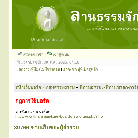
สมัครสมาชิก
เข้าสู่ระบบ
วันเวลาปัจจุบัน 09 ส.ค. 2026, 04:18
แสดงกระทู้ที่ยังไม่มีการตอบ
|
แสดงกระทู้ที่เปิดดูแล้ว
หน้าเว็บบอร์ด
»
กลุ่มสาระธรรม
»
นิทานธรรมะ-นิทานชาดก-การ์
กฎการใช้บอร์ด
อ่านนิทาน จากบอร์ดเก่า
http://www.dhammajak.net/board/viewforum.php?f=5
39766.ชายเก็บขยะผู้ร่ำรวย