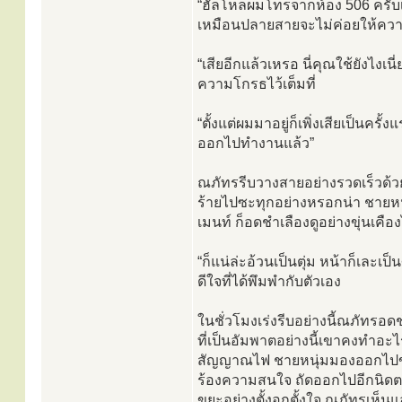
“ฮัลโหลผมโทรจากห้อง 506 ครับเคร
เหมือนปลายสายจะไม่ค่อยให้ความ
“เสียอีกแล้วเหรอ นี่คุณใช้ยังไงเนี
ความโกรธไว้เต็มที่
“ตั้งแต่ผมมาอยู่ก็เพิ่งเสียเป็นค
ออกไปทำงานแล้ว”
ณภัทรรีบวางสายอย่างรวดเร็วด้
ร้ายไปซะทุกอย่างหรอกน่า ชายห
เมนท์ ก็อดชำเลืองดูอย่างขุ่นเคือง
“ก็แน่ล่ะอ้วนเป็นตุ่ม หน้าก็เละเป
ดีใจที่ได้พึมพำกับตัวเอง
ในชั่วโมงเร่งรีบอย่างนี้ณภัทรอ
ที่เป็นอัมพาตอย่างนี้เขาคงทำอะ
สัญญาณไฟ ชายหนุ่มมองออกไปข
ร้องความสนใจ ถัดออกไปอีกนิดตร
ขยะอย่างตั้งอกตั้งใจ ณภัทรเห็นแ