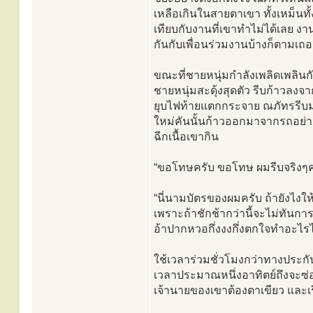
เหลือเกินในสายตาเขา ทั้งเหม็นทั
เทียบกับงานที่เขาทำไม่ได้เลย งา
กันกับเพื่อนร่วมงานบ้างก็ตามเถ
ขณะที่ชายหนุ่มกำลังเพลิดเพลินก
ชายหนุ่มสะดุ้งสุดตัว รีบก้าวลงจา
ยุบไฟท้ายแตกกระจาย ณภัทรรีบมอ
ใหม่คันนั้นก้าวออกมาจากรถอย่างร
ฉีกเนื้อเขากิน
“ขอโทษครับ ขอโทษ ผมรีบจริงๆคร
“นี่นามบัตรของผมครับ ถ้ายังไงใ
เพราะถ้าชักช้ากว่านี้จะไม่ทันกา
อ้าปากหวอกึ่งงงกึ่งตกใจทำอะไรไ
ใช้เวลาร่วมชั่วโมงกว่าทางประกั
เวลาประมาณหนึ่งอาทิตย์ถึงจะซ่อ
เจ้านายของเขาต้องตาเขียว และเร