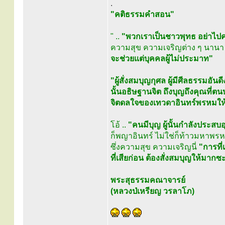
.
"คติธรรมคำสอน"
" ..
"พวกเราเป็นชาวพุทธ อย่าไปคอ
ความสุข ความเจริญต่าง ๆ นาน
จะช่วยแต่บุคคลผู้ไม่ประมาท"
"ผู้สั่งสมบุญกุศล ผู้มีศีลธรรมอัน
นั้นอธิษฐานจิต ถึงบุญถึงคุณที่ต
จิตดลใจของเทวดาอินทร์พรหมให้ล่
โอ้ ..
"คนมีบุญ ผู้นั้นกำลังประสบ
ก็พญาอินทร์ ไม่ใช่ก็ท้าวมหาพ
ซึ่งความสุข ความเจริญนี่
"การที่
ที่เสียก่อน ต้องสั่งสมบุญให้มากซ
พระสุธรรมคณาจารย์
(หลวงป่เหรียญ วรลาโภ)