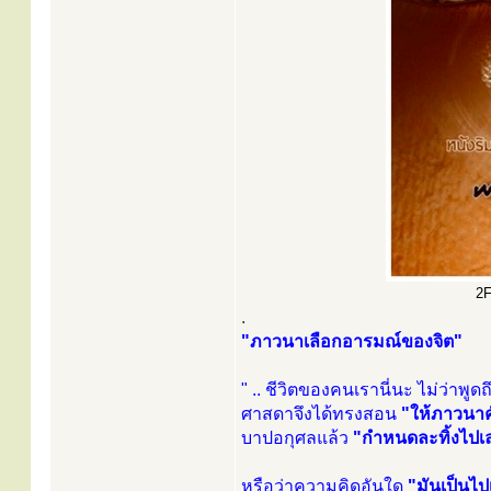
2F
.
"ภาวนาเลือกอารมณ์ของจิต"
" .. ชีวิตของคนเรานี่นะ ไม่ว่าพู
ศาสดาจึงได้ทรงสอน
"ให้ภาวนาค
บาปอกุศลแล้ว
"กำหนดละทิ้งไปเลย
หรือว่าความคิดอันใด
"มันเป็นไ