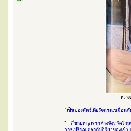
หลวงป่
.
"เป็นของสัตว์เดียรัจฉานเหมือนกั
" .. มีชายหนุ่มจากต่างจังหวัดไกล
การเปรียญ ดูอากัปกิริยาของเข้า