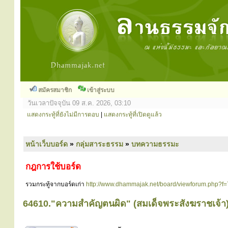
สมัครสมาชิก
เข้าสู่ระบบ
วันเวลาปัจจุบัน 09 ส.ค. 2026, 03:10
แสดงกระทู้ที่ยังไม่มีการตอบ
|
แสดงกระทู้ที่เปิดดูแล้ว
หน้าเว็บบอร์ด
»
กลุ่มสาระธรรม
»
บทความธรรมะ
กฎการใช้บอร์ด
รวมกระทู้จากบอร์ดเก่า
http://www.dhammajak.net/board/viewforum.php?f=
64610."ความสำคัญตนผิด" (สมเด็จพระสังฆราชเจ้า