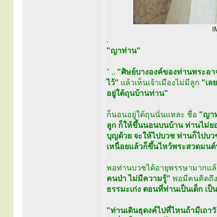
I
.
"ญาท่าน"
" ..
"ศิษย์บางองค์ของท่านพระอาจา
ไว้"
แล้วเห็นเจ้าเมืองไม่มีลูก
"เลย
อยู่ใต้ถุนบ้านท่าน"
ก็นอนอยู่ใต้ถุนนั่นแหละ ชื่อ
"ญาท
ลูก ก็ให้ขึ้นนอนบนบ้าน ท่านไม่ย
บุญด้วย จะให้ไปบวช ท่านก็ไปบว
เหนื่อยแล้วก็ขึ้นไหว้พระสวดมนต์น
พอท่านบวชได้อายุพรรษามากแล
คนป่า ไม่มีความรู้"
พอมีคนคิดถึงท
ธรรมะเก่ง ตอนที่ท่านเป็นเด็ก เป
"ท่านเดินธุดงค์ไปที่ไหนถ้ามีเถา