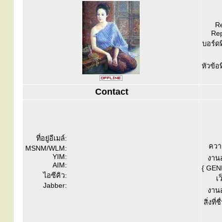
Re
Rep
บอร์ดท
หัวข้อ
Contact
ที่อยู่อีเมล์:
ควา
MSNM/WLM:
YIM:
งานอ
AIM:
{ GEN
ไอซีคิว:
เว
Jabber:
งานอ
สิ่งที่