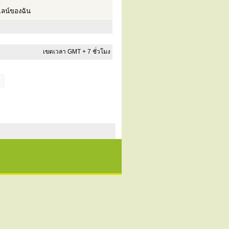
ลน์ของฉัน
เขตเวลา GMT + 7 ชั่วโมง