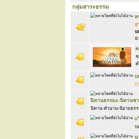
กลุ่มสาระธรรม
ห
อ
บอ
ค
ช
ค
บ
ร
นิทานธรรมะ-นิทานชา
นิทาน-ตำนาน-นิยายธรรม
ก
บ
น