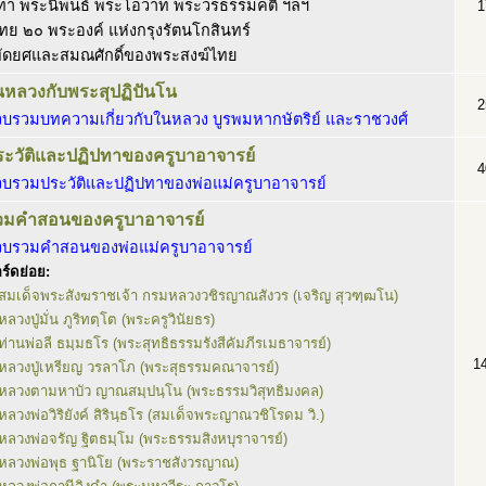
ปทา พระนิพนธ์ พระโอวาท พระวรธรรมคติ ฯลฯ
1
ย ๒๐ พระองค์ แห่งกรุงรัตนโกสินทร์
พัดยศและสมณศักดิ์ของพระสงฆ์ไทย
นหลวงกับพระสุปฏิปันโน
2
วบรวมบทความเกี่ยวกับในหลวง บูรพมหากษัตริย์ และราชวงศ์
ระวัติและปฏิปทาของครูบาอาจารย์
4
วบรวมประวัติและปฏิปทาของพ่อแม่ครูบาอาจารย์
วมคำสอนของครูบาอาจารย์
วบรวมคำสอนของพ่อแม่ครูบาอาจารย์
ร์ดย่อย:
สมเด็จพระสังฆราชเจ้า กรมหลวงวชิรญาณสังวร (เจริญ สุวฑฺฒโน)
หลวงปู่มั่น ภูริทตฺโต (พระครูวินัยธร)
ท่านพ่อลี ธมฺมธโร (พระสุทธิธรรมรังสีคัมภีรเมธาจารย์)
1
หลวงปู่เหรียญ วรลาโภ (พระสุธรรมคณาจารย์)
หลวงตามหาบัว ญาณสมฺปนฺโน (พระธรรมวิสุทธิมงคล)
หลวงพ่อวิริยังค์ สิรินฺธโร (สมเด็จพระญาณวชิโรดม วิ.)
หลวงพ่อจรัญ ฐิตธมฺโม (พระธรรมสิงหบุราจารย์)
หลวงพ่อพุธ ฐานิโย (พระราชสังวรญาณ)