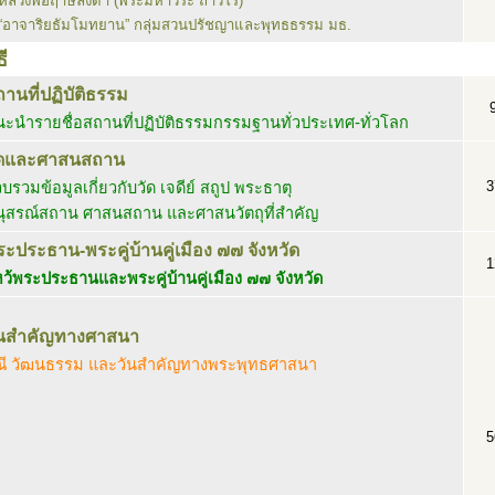
หลวงพ่อฤาษีลิงดำ (พระมหาวีระ ถาวโร)
“อาจาริยธัมโมทยาน” กลุ่มสวนปรัชญาและพุทธธรรม มธ.
ี
านที่ปฏิบัติธรรม
ะนำรายชื่อสถานที่ปฏิบัติธรรมกรรมฐานทั่วประเทศ-ทั่วโลก
ัดและศาสนสถาน
3
บรวมข้อมูลเกี่ยวกับวัด เจดีย์ สถูป พระธาตุ
นุสรณ์สถาน ศาสนสถาน และศาสนวัตถุที่สำคัญ
ะประธาน-พระคู่บ้านคู่เมือง ๗๗ จังหวัด
1
ว้พระประธานและพระคู่บ้านคู่เมือง ๗๗ จังหวัด
ันสำคัญทางศาสนา
ณี วัฒนธรรม และวันสำคัญทางพระพุทธศาสนา
5