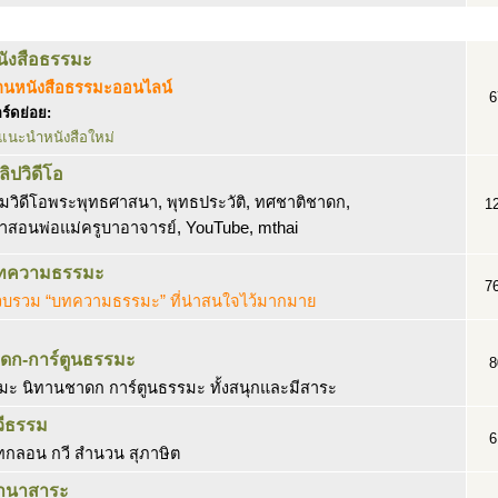
นังสือธรรมะ
่านหนังสือธรรมะออนไลน์
6
ร์ดย่อย:
แนะนำหนังสือใหม่
ลิปวิดีโอ
มวิดีโอพระพุทธศาสนา, พุทธประวัติ, ทศชาติชาดก,
1
ำสอนพ่อแม่ครูบาอาจารย์, YouTube, mthai
ทความธรรมะ
7
วบรวม “บทความธรรมะ” ที่น่าสนใจไว้มากมาย
ดก-การ์ตูนธรรมะ
8
ะ นิทานชาดก การ์ตูนธรรมะ ทั้งสนุกและมีสาระ
วีธรรม
6
ทกลอน กวี สำนวน สุภาษิต
านาสาระ