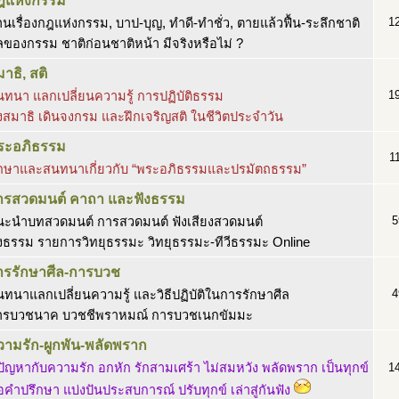
ฎแห่งกรรม
1
านเรื่องกฎแห่งกรรม, บาป-บุญ, ทำดี-ทำชั่ว, ตายแล้วฟื้น-ระลึกชาติ
ของกรรม ชาติก่อนชาติหน้า มีจริงหรือไม่ ?
าธิ, สติ
1
ทนา แลกเปลี่ยนความรู้ การปฏิบัติธรรม
่งสมาธิ เดินจงกรม และฝึกเจริญสติ ในชีวิตประจำวัน
ระอภิธรรม
1
ึกษาและสนทนาเกี่ยวกับ “พระอภิธรรมและปรมัตถธรรม”
ารสวดมนต์ คาถา และฟังธรรม
5
นะนำบทสวดมนต์ การสวดมนต์ ฟังเสียงสวดมนต์
งธรรม รายการวิทยุธรรมะ วิทยุธรรมะ-ทีวีธรรมะ Online
ารรักษาศีล-การบวช
4
ทนาแลกเปลี่ยนความรู้ และวิธีปฏิบัติในการรักษาศีล
ารบวชนาค บวชชีพราหมณ์ การบวชเนกขัมมะ
วามรัก-ผูกพัน-พลัดพราก
ปัญหากับความรัก อกหัก รักสามเศร้า ไม่สมหวัง พลัดพราก เป็นทุกข์
1
คำปรึกษา แบ่งปันประสบการณ์ ปรับทุกข์ เล่าสู่กันฟัง