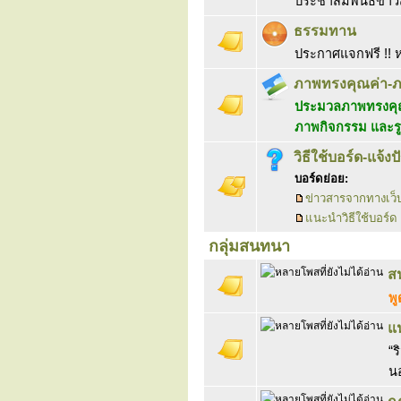
ประชาสัมพันธ์ข่
ธรรมทาน
ประกาศแจกฟรี !! ห
ภาพทรงคุณค่า-
ประมวลภาพทรงคุณ
ภาพกิจกรรม และร
วิธีใช้บอร์ด-แจ้ง
บอร์ดย่อย:
ข่าวสารจากทางเว็
แนะนำวิธีใช้บอร์ด
กลุ่มสนทนา
ส
พู
แ
“ร
นอ