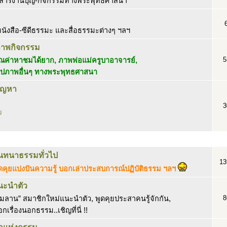
าวสารงานบุญ-กิจกรรมทางพระพุทธศาสนา
นังสือ-ซีดีธรรมะ และสื่อธรรมะต่างๆ ฯลฯ
ภาพกิจกรรม
5
ค่าหาชมได้ยาก, ภาพพ่อแม่ครูบาอาจารย์,
ูปภาพอื่นๆ ทางพระพุทธศาสนา
ปัญหา
3
บ
นทนาธรรมทั่วไป
13
ดคุยแบ่งปันความรู้ บอกเล่าประสบการณ์ปฏิบัติธรรม ฯลฯ
นะนำตัว
8
ิมลาน” สมาชิกใหม่แนะนำตัว, พูดคุยประสาคนรู้จักกัน,
กเรื่องนอกธรรม..เชิญที่นี่ !!