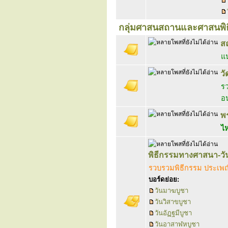
กลุ่มศาสนสถานและศาสนพิธ
สถ
แน
ว
รว
อ
พร
ไห
พิธีกรรมทางศาสนา-ว
รวบรวมพิธีกรรม ประเพ
บอร์ดย่อย:
วันมาฆบูชา
วันวิสาขบูชา
วันอัฏฐมีบูชา
วันอาสาฬหบูชา