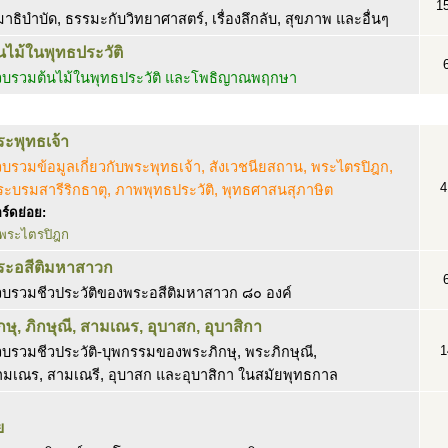
1
าธิบำบัด, ธรรมะกับวิทยาศาสตร์, เรื่องลึกลับ, สุขภาพ และอื่นๆ
นไม้ในพุทธประวัติ
วบรวมต้นไม้ในพุทธประวัติ และโพธิญาณพฤกษา
ระพุทธเจ้า
บรวมข้อมูลเกี่ยวกับพระพุทธเจ้า, สังเวชนียสถาน, พระไตรปิฎก,
4
ะบรมสารีริกธาตุ, ภาพพุทธประวัติ, พุทธศาสนสุภาษิต
ร์ดย่อย:
พระไตรปิฎก
ระอสีติมหาสาวก
วบรวมชีวประวัติของพระอสีติมหาสาวก ๘๐ องค์
กษุ, ภิกษุณี, สามเณร, อุบาสก, อุบาสิกา
1
บรวมชีวประวัติ-บุพกรรมของพระภิกษุ, พระภิกษุณี,
ามเณร, สามเณรี, อุบาสก และอุบาสิกา ในสมัยพุทธกาล
ย