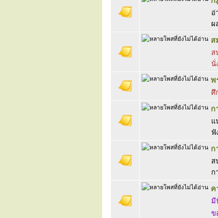
ก
อ่
ผล
สม
สน
นั
พ
ศ
ก
แ
ฟั
ก
สน
ก
ค
มี
ขอ