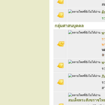
สม
ต้
ร
กลุ่มศาสนบุคคล
พ
รว
พร
บอ
พ
ร
ภิ
รว
ส
สมเด็จพระสังฆราชไท