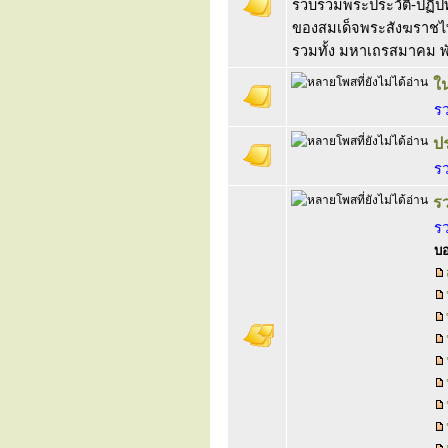
รวบรวมพระประวัติ-ปฏิ
ของสมเด็จพระสังฆราชไท
รวมทั้ง มหาเถรสมาคม 
ใ
ร
ป
ร
ร
ร
บอ