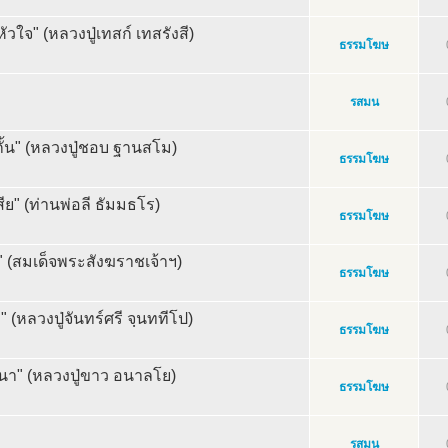
หัวใจ" (หลวงปู่เทสก์ เทสรังสี)
ธรรมโฆษ
รสมน
กั้น" (หลวงปู่ชอบ ฐานสโม)
ธรรมโฆษ
ีย" (ท่านพ่อลี ธัมมธโร)
ธรรมโฆษ
รม" (สมเด็จพระสังฆราชเจ้าฯ)
ธรรมโฆษ
(หลวงปู่จันทร์ศรี จฺนททีโป)
ธรรมโฆษ
นา" (หลวงปู่ขาว อนาลโย)
ธรรมโฆษ
รสมน