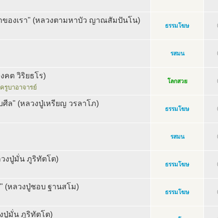
นาของเรา" (หลวงตามหาบัว ญาณสัมปันโน)
ธรรมโฆษ
รสมน
งคต วิริยธโร)
โลกสวย
ครูบาอาจารย์
กับศีล" (หลวงปู่เหรียญ วรลาโภ)
ธรรมโฆษ
รสมน
งปู่มั่น ภูริทัตโต)
ธรรมโฆษ
็จ" (หลวงปู่ชอบ ฐานสโม)
ธรรมโฆษ
่มั่น ภูริทัตโต)