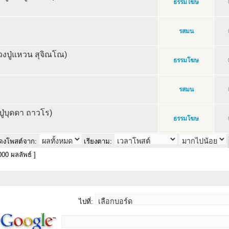
ธรรมโฆษ
รสมน
วงปู่แหวน สุจิณโณ)
ธรรมโฆษ
รสมน
งปู่บุดดา ถาวโร)
ธรรมโฆษ
ดงโพสต์จาก:
เรียงตาม:
00 ผลลัพธ์ ]
ไปที่: