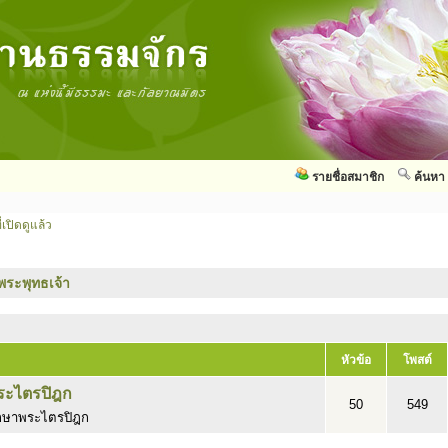
รายชื่อสมาชิก
ค้นหา
่เปิดดูแล้ว
พระพุทธเจ้า
หัวข้อ
โพสต์
ระไตรปิฎก
50
549
กษาพระไตรปิฎก