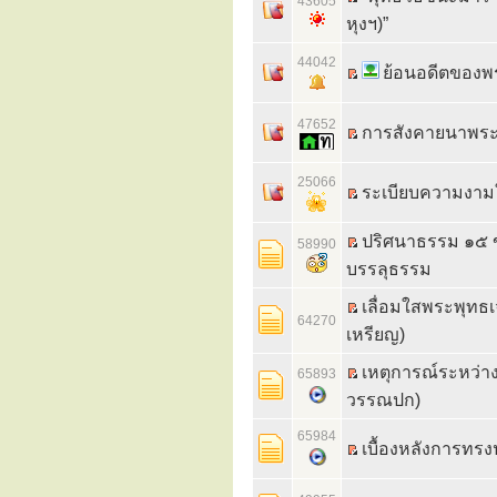
43605
หุงฯ)”
44042
ย้อนอดีตของพร
47652
การสังคายนาพระ
25066
ระเบียบความงาม
ปริศนาธรรม ๑๕ ข้อ
58990
บรรลุธรรม
เลื่อมใสพระพุทธเจ
64270
เหรียญ)
เหตุการณ์ระหว่าง
65893
วรรณปก)
65984
เบื้องหลังการทรง