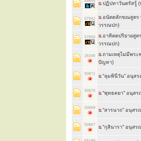
49955
ปฏิปทาวันตรัสรู้ 
อนัตตลักขณสูตร พ
57842
วรรณปก)
อาทิตตปริยายสูตร
57856
วรรณปก)
ถามเหตุไม่มีพระพุ
28346
ปัญหา)
50871
“ลุมพินีวัน” อนุ
50870
“พุทธคยา” อนุสรณ
50869
“สารนาถ” อนุสร
50867
“กุสินารา” อนุส
58199