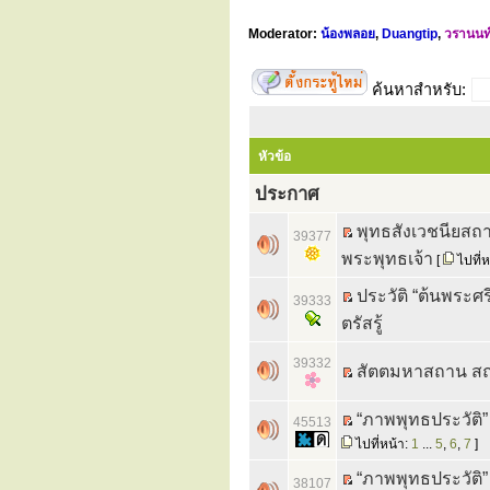
Moderator:
น้องพลอย
,
Duangtip
,
วรานนท
ค้นหาสำหรับ:
หัวข้อ
ประกาศ
พุทธสังเวชนียสถาน
39377
พระพุทธเจ้า
[
ไปที่ห
ประวัติ “ต้นพระศ
39333
ตรัสรู้
39332
สัตตมหาสถาน สถานท
“ภาพพุทธประวัติ
45513
ไปที่หน้า:
1
...
5
,
6
,
7
]
“ภาพพุทธประวัต
38107