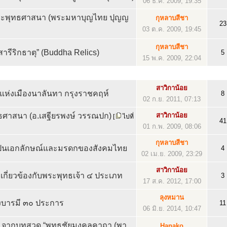
06 ธ.ค. 2009, 19:35
ระพุทธศาสนา (พระมหาบุญไทย ปุญญ
กุหลาบสีชา
23
03 ต.ค. 2009, 19:45
กุหลาบสีชา
รีริกธาตุ” (Buddha Relics)
5
15 พ.ค. 2009, 22:04
สาวิกาน้อย
 แห่งเมืองนาลันทา กรุงราชคฤห์
8
02 ก.ย. 2011, 07:13
ธศาสนา (อ.เสฐียรพงษ์ วรรณปก)
สาวิกาน้อย
[
ไปที่
41
01 ก.พ. 2009, 08:06
กุหลาบสีชา
็นเอกลักษณ์และมรดกของสังคมไทย
4
02 เม.ย. 2009, 23:29
สาวิกาน้อย
์ที่เกี่ยวข้องกับพระพุทธเจ้า ๔ ประเภท
3
17 ส.ค. 2012, 17:00
ลุงหมาน
างบารมี ๓๐ ประการ
11
06 มิ.ย. 2014, 10:47
” จากบทสวด “พุทธชัยมงคลคาถา (พา
Hanako