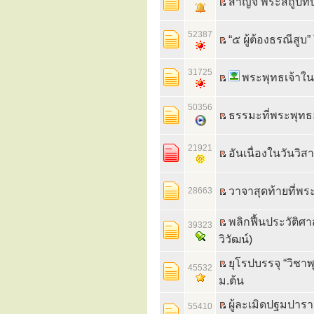
สาญจี พระสถูปที
52387
“๕ ผู้ต้องธรณีสู
31725
พระพุทธเจ้าใ
50356
ธรรมะที่พระพุทธ
21921
อันเนื่องในวันวิส
วาจาสุดท้ายที่พร
28663
พลิกฟื้นประวัติศาส
39323
วิวัฒน์)
ยุโรปบรรจุ “วิชาพ
45532
ม.ต้น
ผู้ละเมิดปฐมปารา
55410