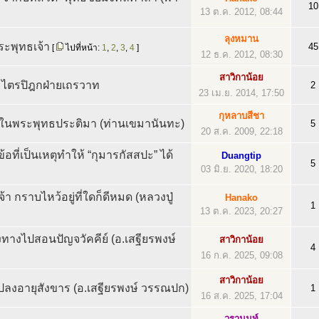
10
13 ต.ค. 2012, 08:44
ลุงหมาน
ะพุทธเจ้า
45
[
ไปที่หน้า:
1
,
2
,
3
,
4
]
12 ธ.ค. 2012, 08:30
สาวิกาน้อย
ไตรปิฎกฝ่ายเถรวาท
2
23 เม.ย. 2014, 17:50
กุหลาบสีชา
ในพระพุทธประติมา (ท่านเขมานันทะ)
5
20 ส.ค. 2009, 22:18
ที่เป็นเหตุทำให้ “กุมารกัสสปะ” ได้
Duangtip
5
03 มิ.ย. 2020, 18:20
้า กราบไหว้อยู่ที่ใดก็ดีหมด (หลวงปู่
Hanako
1
13 ต.ค. 2023, 20:27
ทางไปสอนปัญจวัคคีย์ (อ.เสฐียรพงษ์
สาวิกาน้อย
4
16 ก.ค. 2025, 09:08
สาวิกาน้อย
ปลงอายุสังขาร (อ.เสฐียรพงษ์ วรรณปก)
1
16 ส.ค. 2025, 17:04
วรานนท์