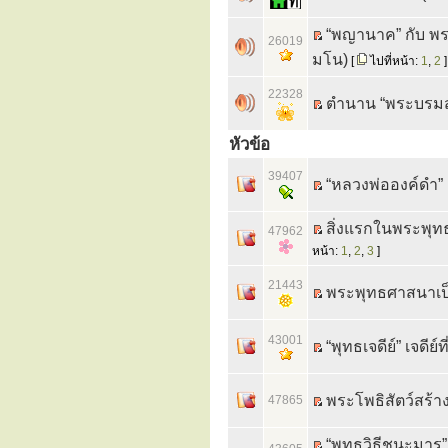
“พญานาค” กับ พ
26019
มโน)
[
ไปที่หน้า:
1
,
2
]
22328
ตำนาน “พระบรมสา
หัวข้อ
39407
“หลวงพ่อองค์ดำ”
สิ่งแรกในพระพุท
47962
หน้า:
1
,
2
,
3
]
21443
พระพุทธศาสนาเป
43001
“พุทธเจดีย์” เจดีย
พระโพธิสัตว์สร้
47865
“พุทธวิธีชนะมาร