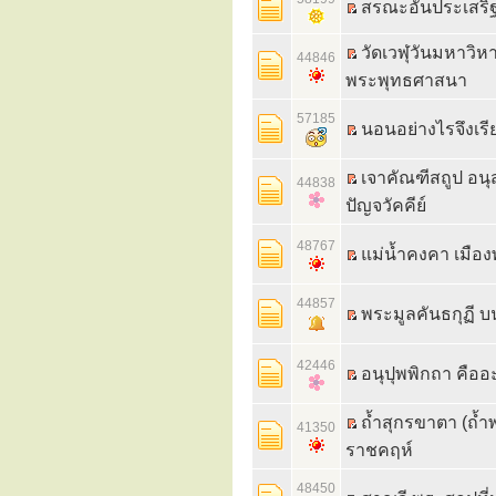
สรณะอันประเสริฐ 
วัดเวฬุวันมหาวิห
44846
พระพุทธศาสนา
57185
นอนอย่างไรจึงเรี
เจาคัณฑีสถูป อน
44838
ปัญจวัคคีย์
48767
แม่น้ำคงคา เมือ
44857
พระมูลคันธกุฏี 
42446
อนุปุพพิกถา คืออ
ถ้ำสุกรขาตา (ถ้ำ
41350
ราชคฤห์
48450