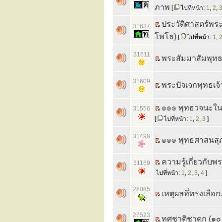
ภาพ
[
ไปที่หน้า:
1
,
2
,
ประวัติศาสตร์พ
31637
โพโธ)
[
ไปที่หน้า:
1
,
31611
พระสัมมาสัมพุทธเ
31609
พระปัจเจกพุทธเจ้
๏๏๏ พุทธวจนะใน
31556
[
ไปที่หน้า:
1
,
2
,
3
]
31498
๏๏๏ พุทธศาสนสุ
ความรู้เกี่ยวกับ
31169
ไปที่หน้า:
1
,
2
,
3
,
4
]
28085
เหตุผลที่ทรงเล
27523
ทศชาติชาดก (๑๐ ช