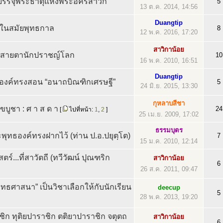
่บรรจุพระธาตุแห่งพระอัครสาวก
5
13 ต.ค. 2014, 14:56
Duangtip
บ” ในสมัยพุทธกาล
8
12 พ.ค. 2016, 17:20
สาวิกาน้อย
นสายตานักปราชญ์โลก
10
16 พ.ค. 2010, 16:51
Duangtip
องค์ทรงสอน “อนาถบิณฑิกเศรษฐี”
5
24 มิ.ย. 2015, 13:30
กุหลาบสีชา
าขบูชา : ศ า ส ด า
24
[
ไปที่หน้า:
1
,
2
]
25 เม.ย. 2009, 17:02
ธรรมบุตร
ะพุทธองค์ทรงฝากไว้ (ท่าน ป.อ.ปยุตฺโต)
7
15 ม.ค. 2010, 12:14
ตร์...ที่สาวัตถี (ทวีวัฒน์ ปุณฑริก
สาวิกาน้อย
6
26 ส.ค. 2011, 09:47
ุทธศาสนา” เป็นวิชาเลือกให้กับนักเรียน
deecup
5
28 พ.ค. 2013, 19:20
ชิก ทุติยปาราชิก ตติยาปาราชิก จตุตถ
สาวิกาน้อย
6