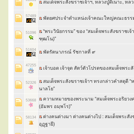
สมเด็จพระสังฆราชเจ้าฯ, หลวงปู่ดีเนาะ, หลวงป
57489
พัดยศประจำตำแหน่งเจ้าคณะใหญ่คณะธรรม
“พระวินัยกรรม” ของ “สมเด็จพระสังฆราชเจ้า 
51096
ฑฺฒโน)”
51604
พัดรัตนาภรณ์ รัชกาลที่ ๙
47255
เจ้าบอด เจ้าจุด สัตว์ตัวโปรดของสมเด็จพระ
สมเด็จพระสังฆราชเจ้าฯ ทรงกล่าวคำสดุดี “ห
52326
นาลโย”
ความหมายของพระนาม “สมเด็จพระอริยว
53668
(อัมพร อมฺพโร)”
ต่างคนต่างมา ต่างคนต่างไป : สมเด็จพระสั
58134
อุฏฺฐายี)