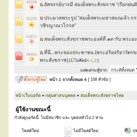
46336
อัศจรรย์บารมี สมเด็จพระสังฆราช “เรียกฝนด
ประมวลพระรูป “สมเด็จพระมหาสมณเจ้า ก
50205
วชิรญาณวโรรส”
53671
สมเด็จพระสังฆราชพระองค์ที่ ๑๙ กับ พระองค
ที่นี่...พระของประชาชน (พระอริยจริยาวัตร
49462
พระสังฆราช)
[
ไปที่หน้า:
1
,
2
]
แสดงกระทู้จาก:
หน้า
1
จากทั้งหมด
4
[ 158 หัวข้อ ]
หน้าเว็บบอร์ด
»
กลุ่มศาสนบุคคล
»
สมเด็จพระสังฆราชไทย
ผู้ใช้งานขณะนี้
กำลังดูบอร์ดนี้: ไม่มีสมาชิก และ บุคคลทั่วไป 2 ท่าน
โพสต์ใหม่
ไม่มีโพสต์ใหม่
ป