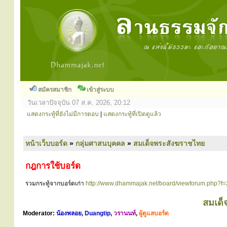
สมัครสมาชิก
เข้าสู่ระบบ
วันเวลาปัจจุบัน 07 ส.ค. 2026, 20:12
แสดงกระทู้ที่ยังไม่มีการตอบ
|
แสดงกระทู้ที่เปิดดูแล้ว
หน้าเว็บบอร์ด
»
กลุ่มศาสนบุคคล
»
สมเด็จพระสังฆราชไทย
กฎการใช้บอร์ด
รวมกระทู้จากบอร์ดเก่า
http://www.dhammajak.net/board/viewforum.php?f
สมเด็
Moderator:
น้องพลอย
,
Duangtip
,
วรานนท์
,
ผู้ดูแลบอร์ด