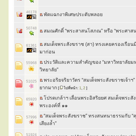
46178
พัดแฉกงาพิเศษประดับพลอย
50748
สมณศักดิ์ “พระสาสนโสภณ” หรือ “พระศาส
สมเด็จพระสังฆราช (สา) ทรงเคยครองเรือนม
61361
มาก่อน
ประวัติและความสำคัญของ “มหาวิทยาลัยม
55968
วิทยาลัย”
พระอริยจริยาวัตร “สมเด็จพระสังฆราชเจ้าฯ” 
51025
ยากมาก
[
ไปที่หน้า:
1
,
2
]
โปรดเกล้าฯ เลื่อนพระอิสริยยศ สมเด็จพระส
65920
พระองค์ที่ ๑๑
“สมเด็จพระสังฆราช” ทรงสนทนาธรรมกับ “คุ
57996
เสียงล้ำ”
51924