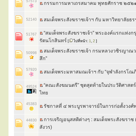
57573
กรรมการมหาเถรสมาคม พุทธศักราช ๒๕๒
สมเด็จพระสังฆราชเจ้าฯ กับ มหาวิทยาลัยธ
52140
“สมเด็จพระสังฆราชเจ้า” พระองค์แรกแห่งกร
51767
รัตนโกสินทร์
[
ไปที่หน้า:
1
,
2
]
สมเด็จพระสังฆราชเจ้า กรมหลวงวชิรญาณวง
50998
สึก”
57920
สมเด็จพระมหาสมณเจ้าฯ กับ “จุฬาลังกรโณภิ
“คณะสังฆมนตรี” ชุดสุดท้ายในประวัติศาสต
49524
ไทย
45383
รัชกาลที่ ๔ พระบูรพาจารย์ในการก่อตั้งวงศ
การเจริญอนุสสติต่างๆ : สมเด็จพระสังฆราช
44830
สังวร)