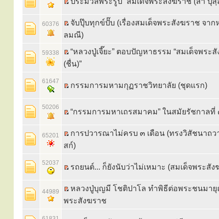
ประมวลพระรูป “สมเด็จพระสังฆราช (สา ปุสฺ
จับปุ๊บทุกข์ปั๊บ (เรื่องสมเด็จพระสังฆราช จาก
60376
ลมณี)
“หลวงปู่เจี๊ยะ” ตอบปัญหาธรรม “สมเด็จพระส
59338
(ชื่น)”
61647
กรรมการมหามกุฏราชวิทยาลัย (ชุดแรก)
50206
“กรรมการมหาเถรสมาคม” ในสมัยรัชกาลที่
การปวารณาไม่ครบ ๓ เดือน (ทรงวิสัชนาถวา
65201
สก์)
52037
รถยนต์... ก็ยังนับว่าไม่เหมาะ (สมเด็จพระสัง
หลวงปู่บุญมี โชติปาโล ทำพิธีต่อพระชนมาย
44989
พระสังฆราช
61831