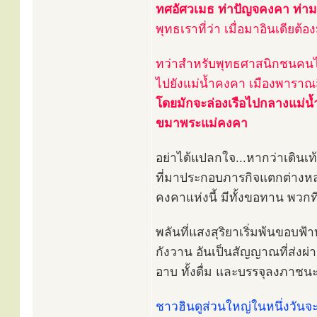
ทศอัศวเมธ ท่าปัญจคงคา ท่าม
พุทธเราที่ว่า เมื่อมาอินเดียต
ทว่าสำหรับพุทธศาสนิกชนคนไทย 
ไปยังแม่น้ำคงคา เมืองพาราณ
โดยมักจะล่องเรือไปกลางแม่น้
ขมาพระแม่คงคา
อย่าได้แปลกใจ...หากว่าเดินเท
ที่มาประกอบภารกิจแตกต่างหลา
คงคาแห่งนี้ มีทั้งขอทาน พว
พลันที่แสงสุริยาเริ่มพ้นขอบฟ้
กังวาน อันเป็นสัญญาณที่ส่งผ่าน
อาบ ทั้งดื่ม และบรรจุลงภาชนะ
ชาวฮินดูส่วนใหญ่ในหนึ่งวันจะ