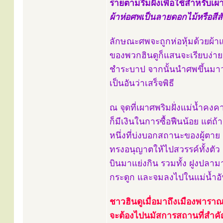
รายตามริมฝั่งเพื่อใช้สำหรับเผ
ผ้าห่อศพเป็นลายดอกไม้หรือสีส
ลักษณะศพจะถูกห่อหุ้มด้วยผ้าแล
ของพวกฮินดูก็แสนจะเรียบง่าย
ชำระบาป จากนั้นนำศพขึ้นมา
เป็นอันว่าเสร็จพิธี
ณ จุดที่เผาศพริมฝั่งแม่น้ำ
ก็มีเงินในการซื้อฟืนน้อย แต่ถ
หนึ่งที่บ่งบอกสถานะของผู้ตา
ทรงอนุญาตให้ไปสวรรค์ทั้งตัว
บินมาแย่งกิน รวมทั้ง ฝูงปลาม
กระดูก และจมลงไปในแม่น้ำอั
ชาวฮินดูเมื่อมาถึงเมืองพาราณ
จะต้องไปนมัสการสถานที่สำคัญริ