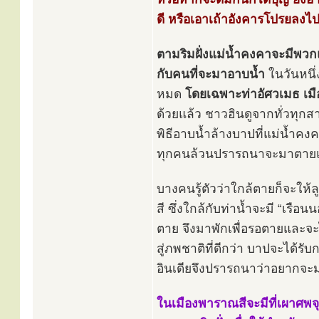
ดี หรือเอาเถ้าอังคารโปรยลงไปใน
ตามริมฝั่งแม่น้ำคงคาจะมีพวกแ
กับคนที่จะมาอาบน้ำ
ในวันหนึ่ง
หมด
โดยเฉพาะท่าอัศวเมธ เม
ด้วยแล้ว ชาวฮินดูจากทั่วทุกส
พิธีอาบน้ำล้างบาปที่แม่น้ำคงคา 
ทุกคนล้วนปรารถนาจะมาตายและ
บางคนรู้ตัวว่าใกล้ตายก็จะให้
สี ซึ่งใกล้กับท่าน้ำจะมี “เร
ตาย จึงมาพักเพื่อรอตายและจะไ
สู่ภพชาติที่ดีกว่า บาปจะได้รับ
อินเดียจึงปรารถนาว่าอยากจะม
ในเมืองพาราณสีจะมีที่เผาศพจุด