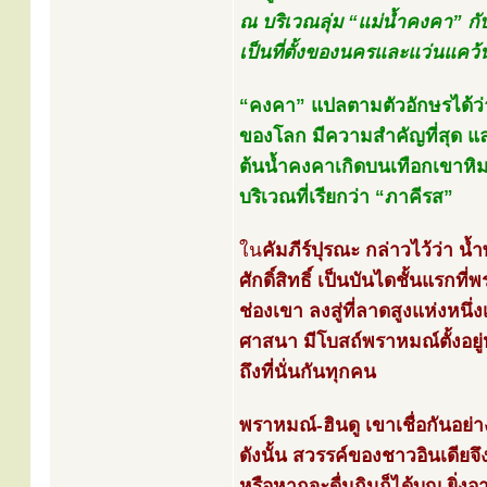
ณ บริเวณลุ่ม “แม่น้ำคงคา” กั
เป็นที่ตั้งของนครและแว่นแคว้
“คงคา” แปลตามตัวอักษรได้ว่า “
ของโลก มีความสำคัญที่สุด และ
ต้นน้ำคงคาเกิดบนเทือกเขาหิม
บริเวณที่เรียกว่า “ภาคีรส”
ใน
คัมภีร์ปุรณะ กล่าวไว้ว่า น้
ศักดิ์สิทธิ์ เป็นบันไดชั้นแร
ช่องเขา ลงสู่ที่ลาดสูงแห่งหนึ่งเ
ศาสนา มีโบสถ์พราหมณ์ตั้งอยู่หล
ถึงที่นั่นกันทุกคน
พราหมณ์-ฮินดู เขาเชื่อกันอย่
ดังนั้น สวรรค์ของชาวอินเดียจึ
หรือหากจะดื่มกินก็ได้บุญ ยิ่ง