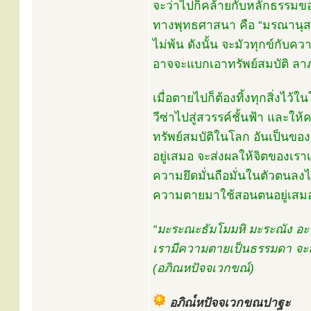
จะว่าไปก็คล้ายกับหลักธรรมข
ทางพุทธศาสนา คือ “มรณานุสติ”
ไม่พ้น ดังนั้น จะมัวทุกข์กับควา
อาจจะแบกเอาทรัพย์สมบัติ ลา
เมื่อตายไปก็ต้องทิ้งทุกสิ่งไว้ใ
วีซ่าไปสู่สวรรค์ชั้นฟ้า และให้ค
ทรัพย์สมบัติในโลก อันเป็นของ
อยู่เสมอ จะส่งผลให้จิตของเร
ความยึดมั่นถือมั่นในตัวตนลงได้
ความตายมาใช้สอนตนอยู่เสมอ
“มะระณะธัมโมมหิ มะระณัง อะ
เรามีความตายเป็นธรรมดา จะล
(อภิณหปัจจเวกขณ์)
อภิณ๎หปัจจเวกขณปาฐะ