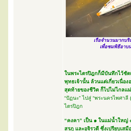
เรือจำนวนมากบริเว
เพื่อชมพิธีอาบน
ในพระไตรปิฎกก็มีบันทึกไว้
พุทธเจ้านั้น ล้วนแต่เกี่ยวเนื
สุดท้ายของชีวิต ก็ไปไม่ไกลแม
“ปัฏนะ” ไปสู่ “พระนครไพศาลี 
ไตรปิฎก
“คงคา” เป็น ๑ ในแม่น้ำใหญ่ ๕
สรภู และอจิรวดี ซึ่งเปรียบเสมื