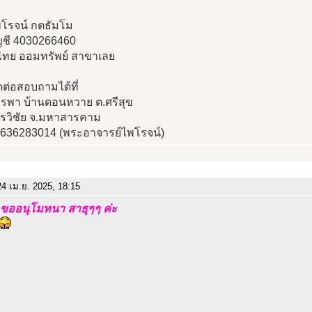
โรจน์ กตธัมโม
ญชี 4030266460
งไทย ออมทรัพย์ สาขาเลย
ดต่อสอบถามได้ที่
บูรพา บ้านดอนหวาย ต.ศรีสุข
ทรวิชัย จ.มหาสารคาม
0636283014 (พระอาจารย์ไพโรจน์)
4 เม.ย. 2025, 18:15
ขออนุโมทนา สาธุๆๆ ค่ะ