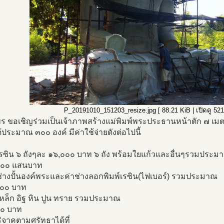
P_20191010_151203_resize.jpg [ 88.21 KiB | เปิดดู 5214
ร ขอเชิญร่วมเป็นเจ้าภาพสร้างแม่พิมพ์พระประธานหน้าตัก ๗ เมตร ส
้ประมาณ ๓๐๐ องค์ มีค่าใช้จ่ายดังต่อไปนี้
าเรซิน ๖ ถังๆละ ๑๖,๐๐๐ บาท ๖ ถัง พร้อมใยแก้วและอื่นๆรวมประม
๐๐๐ แสนบาท
ช่างปั้นองค์พระและค่าช่างลอกพิมพ์เรซิน(ไฟเบอร์) รวมประมาณ
๐๐ บาท
เหล็ก อิฐ หิน ปูน ทราย รวมประมาณ
๐ บาท
ิจาคตามศรัทธาได้ที่