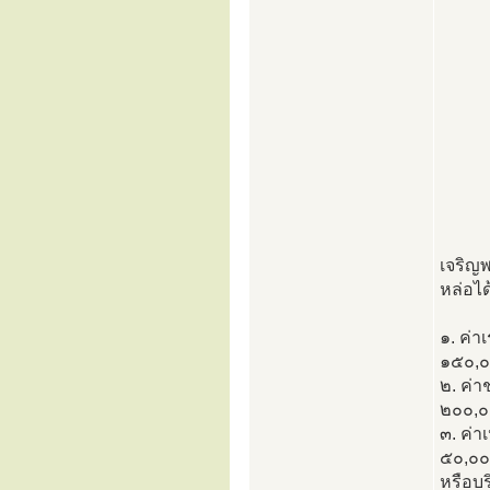
เจริญพ
หล่อได
๑. ค่
๑๕๐,
๒. ค่า
๒๐๐,๐
๓. ค่า
๕๐,๐๐
หรือบร