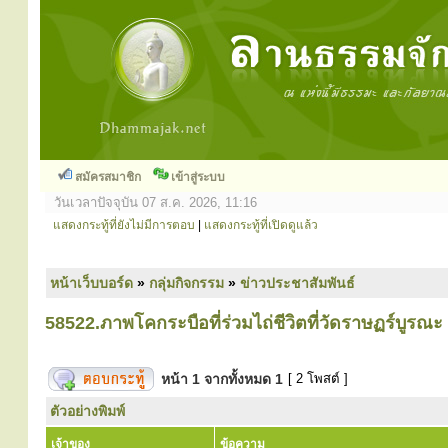
สมัครสมาชิก
เข้าสู่ระบบ
วันเวลาปัจจุบัน 07 ส.ค. 2026, 11:16
แสดงกระทู้ที่ยังไม่มีการตอบ
|
แสดงกระทู้ที่เปิดดูแล้ว
หน้าเว็บบอร์ด
»
กลุ่มกิจกรรม
»
ข่าวประชาสัมพันธ์
58522.ภาพโคกระบือที่ร่วมไถ่ชีวิตที่วัดราษฏร์บูรณะ เ
หน้า
1
จากทั้งหมด
1
[ 2 โพสต์ ]
ตัวอย่างพิมพ์
เจ้าของ
ข้อความ