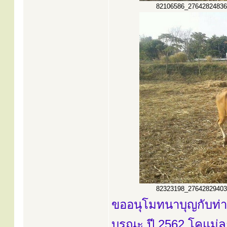
82106586_2764282483667
82323198_2764282940334
ขออนุโมทนาบุญกับท่านเ
บูรณะ ปี 2562 โคแม่ลู