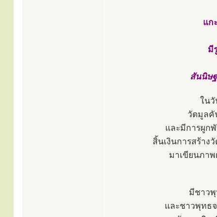
แกะ
มี
สันนิษฐ
ในวั
วัดมูลคั
และมีการผูกพ
สิ้นเงินการสร้างว
มาเขียนภาพฝ
มีชาวพ
และชาวพุทธจ