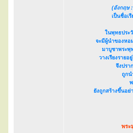
(อังกฤษ :
เป็นชื่อ
ในพุทธประวั
จะมีผู้นำของหอ
มาบูชาพระพุท
วางเรียงรายอยู
จึงปราก
ถูกน
พ
ยังถูกสร้างขึ้นอย
พระม