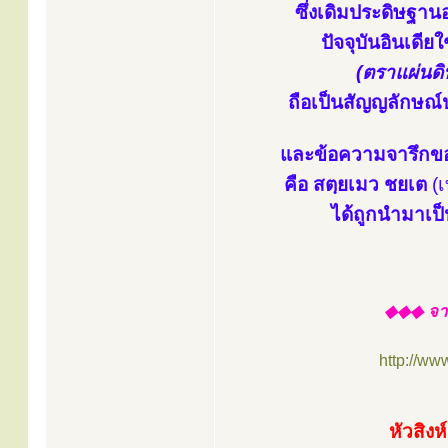
ซึ่งเดิมประดิษฐา
ปัจจุบันอินเดีย
(ตราแผ่นดิ
ถือเป็นสัญญลักษณ์
และข้อความจารึกของ
คือ สตฺยเมว ชยเต
(เ
ได้ถูกนำมาเป
◆◆◆ จาก
http://ww
หัวสิงห