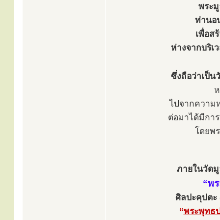
พระมู
ท่านอน
เพื่อส
ห่างจากบริเ
ซึ่งถือว่าเ
ห
ไปจากความท
ต่อมาได้มีการ
โดยพระ
ภายในวัดมูล
“พร
ศิลปะคุปตะ 
“
พระพุทธป