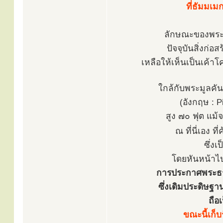
ที่ธัมมเ
ลักษณะของพระม
ปัจจุบันสิ่งก่
เหลือให้เห็นเป็นเค้
ใกล้กับพระมูลคันธ
(อังกฤษ : Pi
สูง ๗๐ ฟุต แม้จ
ณ ที่นี่เอง ที
ซึ่งเ
โดยหันหน้าไป
การประกาศพระธรร
ซึ่งเดิมประดิษฐ
ถือ
ขณะนี้เก็