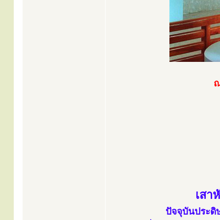
ณ
เสาห
ปัจจุบันประด