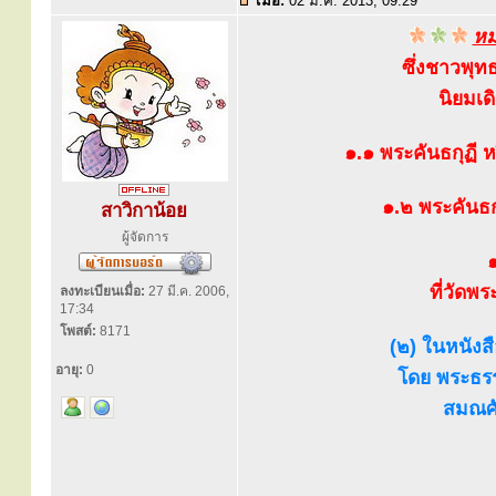
เมื่อ:
02 มี.ค. 2013, 09:29
หม
ซึ่งชาวพุท
นิยมเด
๑.๑ พระคันธกุฏี 
๑.๒ พระคันธก
สาวิกาน้อย
ผู้จัดการ
๑
ที่วัดพ
ลงทะเบียนเมื่อ:
27 มี.ค. 2006,
17:34
โพสต์:
8171
(๒) ในหนังส
อายุ:
0
โดย พระธรร
สมณศั