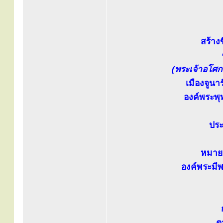
สร้าง
(พระเจ้าอโศก
เมืองจูนา
องค์พระพุ
ประ
หมาย
องค์พระมี
ต