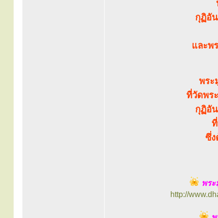
กุฏิอ
และพร
พระม
ที่วัดพร
กุฏิอ
ท
ซึ่
พระม
http://www.d
พร