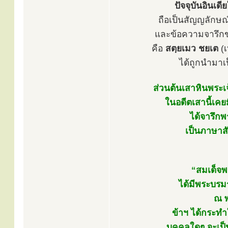
ปัจจุบันอินเด
ถือเป็นสัญญลักษณ
และข้อความจารึกขอ
คือ
สตฺยเมว ชยเต
(เ
ได้ถูกนำมาเ
ส่วนต้นเสาหินพระเ
ในอดีตเสานี้เคย
ได้จารึก
เป็นภาษาส
“สมเด็จพร
ได้มีพระบร
ณ พ
ข้าฯ ได้กระทำ
บุคคลใดๆ จะเป็