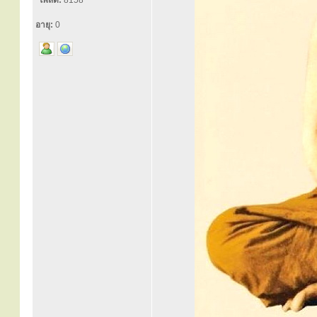
โพสต์:
8158
อายุ:
0