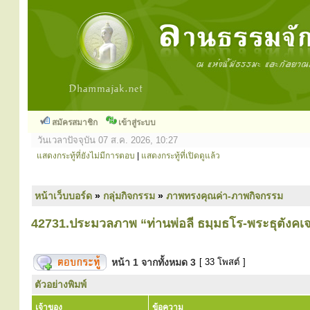
สมัครสมาชิก
เข้าสู่ระบบ
วันเวลาปัจจุบัน 07 ส.ค. 2026, 10:27
แสดงกระทู้ที่ยังไม่มีการตอบ
|
แสดงกระทู้ที่เปิดดูแล้ว
หน้าเว็บบอร์ด
»
กลุ่มกิจกรรม
»
ภาพทรงคุณค่า-ภาพกิจกรรม
42731.ประมวลภาพ “ท่านพ่อลี ธมฺมธโร-พระธุตังคเจ
หน้า
1
จากทั้งหมด
3
[ 33 โพสต์ ]
ตัวอย่างพิมพ์
เจ้าของ
ข้อความ