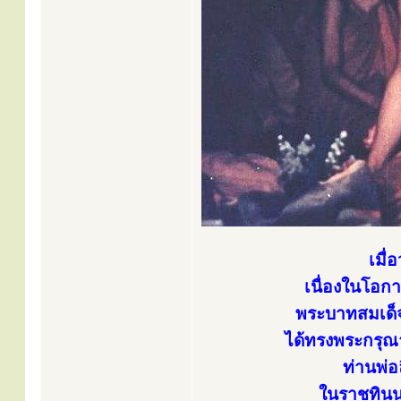
เมื่
เนื่องในโอ
พระบาทสมเด็จ
ได้ทรงพระกรุณ
ท่านพ่
ในราชทินนา