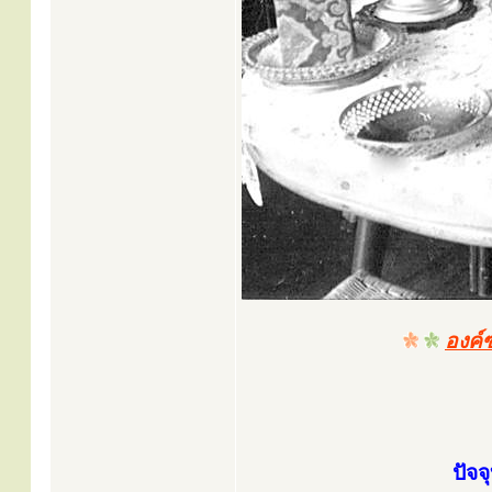
องค์
ปัจจ