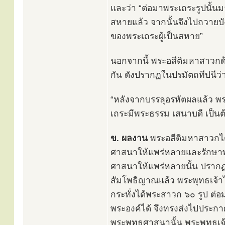
และว่า “ต่อมาพระเถระรูปนั้น
สหายแล้ว จากนั้นจึงไปถวายบั
ของพระเถระผู้เป็นสหาย”
นอกจากนี้ พระอสีติมหาสาวกด้
กัน ดังปรากฏในปรมัตถทีปนีว่
“หลังจากบรรลุอรหัตผลแล้ว พ
เถระมีพระธรรม เสนาบดี เป็น
ข. ผลงาน
พระอสีติมหาสาวกไ
ศาสนาให้แพร่หลายและรักษาพ
ศาสนาให้แพร่หลายนั้น ปรากฏใ
สัมโพธิญาณแล้ว พระพุทธเจ้า
กระทั่งได้พระสาวก ๖๐ รูป ต
พระองค์ได้ จึงทรงส่งไปประก
พระพุทธศาสนานั้น พระพุทธเจ้