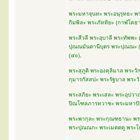
พระมหาจุนทะ พระอนุรุทธะ พ
กิมพิละ พระภัททิยะ (กาฬโคธา
พระสีวลี พระอุบาลี พระทัพพะ 
ปุณณมันตานีบุตร พระปุณณะ 
(๔๐),
พระสุภูติ พระองคุลิมาล พระว
กุมารกัสสปะ พระรัฐบาล พระวั
พระสภิยะ พระเสละ พระอุปวา
ปิณโฑลภารทวาชะ พระมหาปัน
พระพากุละ พระกุณฑธานะ พระพ
พระปุณณกะ พระเมตตคู พระโธ