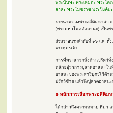
พระนันทะ พระเหมกะ พระโตเท
สาละ พระโมฆราช พระปิงคิยะ
รายนามของพระอสีติมหาสาวกที่
(พระมหาโมคคัลลานะ) เป็นพระ
ส่วนรายนามลำดับที่ ๑๖ และตั้ง
พระพุทธเจ้า
การที่พระสาวกนั่งด้านปรัศว์ท
หลักอยู่ว่าการปูลาดอาสนะในท
อาสนะของพระสารีบุตรไว้ด้า
ปรัศว์ซ้าย แล้วจึงปูลาดอาสน
๏ หลักการเลือกพระอสีติม
ได้กล่าวถึงความหมาย ที่มา แ