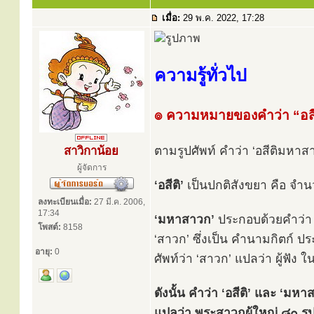
เมื่อ:
29 พ.ค. 2022, 17:28
ความรู้ทั่วไป
๏ ความหมายของคำว่า “อส
ตามรูปศัพท์ คำว่า ‘อสีติมหา
สาวิกาน้อย
ผู้จัดการ
‘อสีติ’
เป็นปกติสังขยา คือ จำ
ลงทะเบียนเมื่อ:
27 มี.ค. 2006,
17:34
‘มหาสาวก’
ประกอบด้วยคำว่า ‘
โพสต์:
8158
‘สาวก’ ซึ่งเป็น คำนามกิตก์ ป
อายุ:
0
ศัพท์ว่า ‘สาวก’ แปลว่า ผู้ฟัง ใ
ดังนั้น คำว่า ‘อสีติ’ และ ‘มห
แปลว่า พระสาวกผู้ใหญ่ ๘๐ รูป