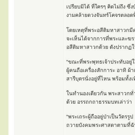
เปรียบมิได้ ที่ใครๆ คิดไม่ถึง 
งามคล้ายดวงจันทร์โคจรตลอดพื้
โดยเหตุที่พระอสีติมหาสาวกมี
จะเห็นได้จากการที่พระและฆรา
อสีติมหาสาวกด้วย ดังปราก
“ขณะที่พระพุทธเจ้าประทับอยู
ผู้คนถือเครื่องสักการะ อาทิ ผ
สารีบุตรนั่งอยู่ที่ไหน พร้อมทั้
ในทำนองเดียวกัน พระสาวกทั่ว
ด้วย อรรถกถาธรรมบทเล่าว่า
“พระเถระผู้ถืออยู่ป่าเป็นวัตรรู
ถวายบังคมพระศาสดาตามที่ฉั