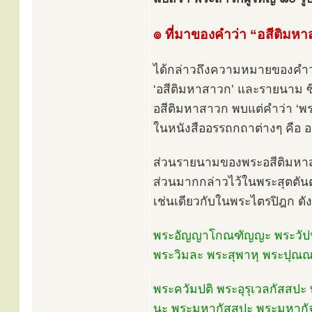
๏ ที่มาของคำว่า “อสีติม
ได้กล่าวถึงความหมายของคำว่า
‘อสีติมหาสาวก’ และรายนาม ซึ่
อสีติมหาสาวก พบแต่คำว่า ‘พระ
ในหนังสืออรรถกถาต่างๆ คือ อ
ส่วนรายนามของพระอสีติมหาสา
ส่วนมากกล่าวไว้ในพระสุตตัน
เช่นเดียวกับในพระไตรปิฎก ดังน
พระอัญญาโกณฑัญญะ พระวัปป
พระวิมละ พระสุพาหุ พระปุณณช
พระควัมปติ พระอุรุเวลกัสสป
นะ พระมหากัสสปะ พระมหากัจ