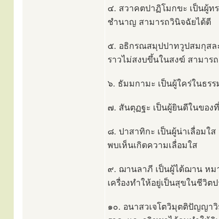
๔. สวาคตปาฏิโมกขะ เป็นผู้ทร
ชำนาญ สามารถวินิจฉัยได้ดี
๕. อธิกรณสมุปปาทวูปสมกุสละ เป
ราวไม่สงบขึ้นในสงฆ์ สามารถ
๖. ธัมมกามะ เป็นผู้ใคร่ในธร
๗. สันตุฏฐะ เป็นผู้ยินดีในของ
๘. ปาสาทิกะ เป็นผู้น่าเลื่อมใส 
พบเห็นเกิดความเลื่อมใส
๙. ฌานลาภี เป็นผู้ได้ฌาน หม
เครื่องทำให้อยู่เป็นสุขในชีวิต
๑๐. อนาสวเจโตวิมุตติปัญญาวิมุ