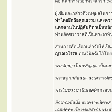
คือ หลักการเลือกพระสาวก ๘๐
ผู้เขียนจะกล่าวถึงเหตุผลในก
ทำโดยยึดถือคุณธรรม และค
แตกฉานในปฏิสัมภิทาเป็นหลัก 
ท่านจัดฆราวาสที่เป็นพระอรหั
ส่วนการคัดเลือกแล้วจัดให้เป
ญาณวโรรส
ทรงวินิจฉัยไว้โด
พระอัญญาโกณฑัญญะ เป็นเอตทั
พระอุรุเวลกัสสปะ สงเคราะห์พ
พระโมฆราช เป็นเอตทัคคะสงเค
อีกเกณฑ์หนึ่ง สงเคราะห์พระสา
เอตทัคคะ คือ พระยสะกับพระส