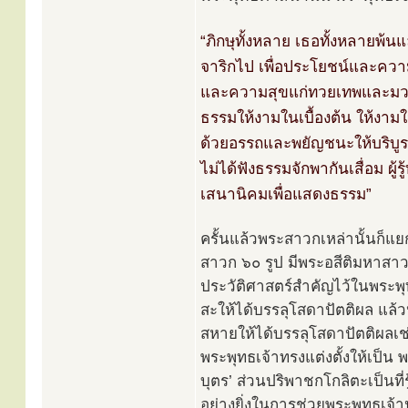
“ภิกษุทั้งหลาย เธอทั้งหลายพ้นแล
จาริกไป เพื่อประโยชน์และความส
และความสุขแก่ทวยเทพและมวลมน
ธรรมให้งามในเบื้องต้น ให้งาม
ด้วยอรรถและพยัญชนะให้บริบูรณ์บร
ไม่ได้ฟังธรรมจักพากันเสื่อม ผู้ร
เสนานิคมเพื่อแสดงธรรม”
ครั้นแล้วพระสาวกเหล่านั้นก
สาวก ๖๐ รูป มีพระอสีติมหาสาว
ประวัติศาสตร์สำคัญไว้ในพระพ
สะให้ได้บรรลุโสดาปัตติผล แล้ว
สหายให้ได้บรรลุโสดาปัตติผลเ
พระพุทธเจ้าทรงแต่งตั้งให้เป็น 
บุตร’ ส่วนปริพาชกโกลิตะเป็นที
อย่างยิ่งในการช่วยพระพุทธเ