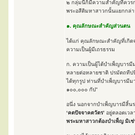
๒ กลุ่มนี้ก็มีความสำคัญที่ค
พระอสีติมหาสาวกนั้นแยกกล่าว
๑. คุณลักษณะสำคัญส่วนตน
ได้แก่ คุณลักษณะสำคัญที่เกิ
ความเป็นผู้มีเถรธรรม
ก. ความเป็นผู้ได้บำเพ็ญบารม
หลายต่อหลายชาติ ปรมัตถทีปน
ได้ทุกรูป ท่านที่บำเพ็ญบารมีม
๑๐๐,๐๐๐ กัป”
อนึ่ง นอกจากบำเพ็ญบารมีสิ้น
‘คตปัจจาคตวัตร’
อยู่ตลอดเวลา
พระมหาสาวกต้องบำเพ็ญ มิเช่