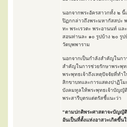
นอกจากพระอัครสาวกทั้ง ๒ นี้แ
ปิฏกกล่าวถึงพระมหากัสสปะ 
ทะ พระเรวตะ พระอานนท์ และพร
สอนท่านละ ๑๐ รูปบ้าง ๒๐ รูป
วัดบุพพาราม
นอกจากเป็นกำลังสำคัญในการ
สำคัญในการช่วยรักษาพระพุทธ
พระพุทธเจ้าถึงเหตุปัจจัยที่ท
สิกขาบทและการแสดงปาฏิโมกข์ 
บังคมทูลให้พระพุทธเจ้าบัญญ
พระสารีบุตรแต่ตรัสชี้แนะว่า
“ตามปกติพระศาสดาจะบัญญัติส
อันเป็นที่ตั้งแห่งอาสวะเกิดขึ้