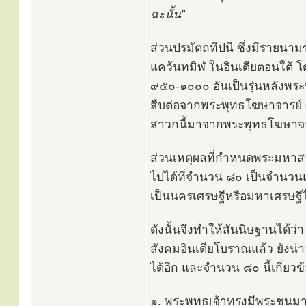
ฉะนั้น”
ส่วนปรมัตถทีปนี ซึ่งมีรายนาม
แคว้นทมิฬ ในอินเดียตอนใต้ โ
๙๕๐-๑๐๐๐ อันเป็นรุ่นหลังพระ
สืบต่อจากพระพุทธโฆษาจารย์ ซึ่
สาวกนี้มาจากพระพุทธโฆษาจา
ส่วนเหตุผลที่กำหนดพระมหาสาว
ไปได้ที่จำนวน ๘๐ เป็นจำนวน
เป็นนครเศรษฐีหรือมหาเศรษฐีได้
ดังนั้นจึงทำให้สันนิษฐานได
สังคมอินเดียโบราณแล้ว ยัง
ได้อีก และจำนวน ๘๐ นี้เกี่ยว
๑. พระพุทธเจ้าทรงมีพระชนม