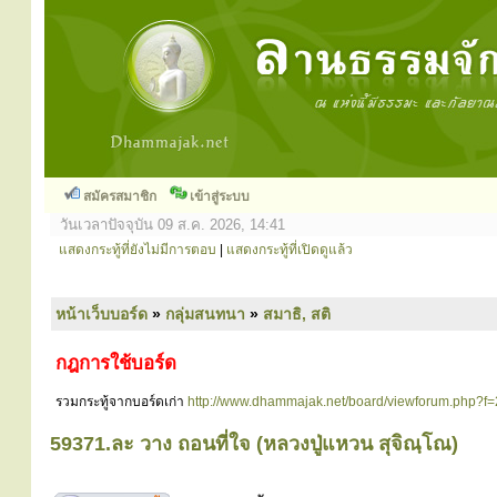
สมัครสมาชิก
เข้าสู่ระบบ
วันเวลาปัจจุบัน 09 ส.ค. 2026, 14:41
แสดงกระทู้ที่ยังไม่มีการตอบ
|
แสดงกระทู้ที่เปิดดูแล้ว
หน้าเว็บบอร์ด
»
กลุ่มสนทนา
»
สมาธิ, สติ
กฎการใช้บอร์ด
รวมกระทู้จากบอร์ดเก่า
http://www.dhammajak.net/board/viewforum.php?f=
59371.ละ วาง ถอนที่ใจ (หลวงปู่แหวน สุจิณฺโณ)