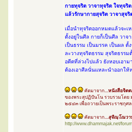
กายทุจริต วาจาทุจริต ใจทุจร
แล้วรักษากายสุจริต วาจาสุจริต
เมื่อนำทุจริตออกหมดแล้วจะเห
ตั้งอยู่ในศีล กายก็เป็นศีล วาจา
เป็นธรรม เป็นมรรค เป็นผล ตั้
ละวางทุจริตธรรม สุจริตธรรมตั้
อดีตที่ล่วงไปแล้ว ยังหอบเอาม
ต้องเอาศีลนั่นแหละนำออกให้
คัดมาจาก...
หนังสือจิ
ของพระสุปฏิปันโน รวบรวมโดย มูล
๒๕๔๓ เพื่อถวายเป็นพระราชกุศ
คัดมาจาก...
สุจิณฺโณวา
http://www.dhammajak.net/foru