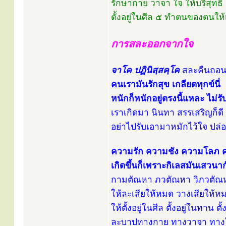
รักษากาย วาจา ใจ ให้บริสุทธิ์ 
ตั้งอยู่ในศีล ๕ ทำตนของตนให้
การสละออกจากใจ
จาโค ปฏินิสฺสคฺโค
สละคืนถอนอ
คนเรามันรักสุข เกลียดทุกข์นี่
หนักก็หนักอยู่ตรงนี้แหละ ไม่ร
เราเกิดมา นินทา สรรเสริญก็ดี
อย่าไปรับเอามาหมักไว้ใจ ปล่อ
ความรัก ความชัง ความโลภ
เกิดขึ้นก็เพราะกิเลสมันเสวนากั
กามตัณหา ภวตัณหา วิภวตัณห
ให้ละเสียให้หมด วางเสียให้ห
ให้ตั้งอยู่ในศีล ตั้งอยู่ในทาน 
ละบาปทางกาย ทางวาจา ทางใจ 