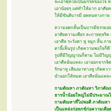
จะเอาพุทโธเป็นมรรคของใจ หร
เอาน้อยๆ แต่ทำให้มาก อาศัยค
ให้มีขันติบารมี อดทนทางก
ความอดกลั้นเป็นบารมีธรรมอย
อาศัยความเพียร ละกายทุจริต 
เอาศีล ระวังตา หู จมูก ลิ้น กาย
ตานี้เห็นรูป เกิดความพอใจก็ดี
รูปที่มีวิญญาณก็ตาม ไม่มีวิ
เอาศีลนั่นแหละ เอาออกจากจิ
รักษาหู เสียงมาทางหู เกิดควา
นำออกให้หมด เอาศีลนั่นแห
กามตัณหา ภวตัณหา วิภวตัณหา
ธารน้ำน้อยใหญ่ไม่มีประมาณไหล
กามตัณหาที่ไม่พอดี ภวตัณหา
เป็นแหล่งก่อทุกข์ก่อความเดือดร้