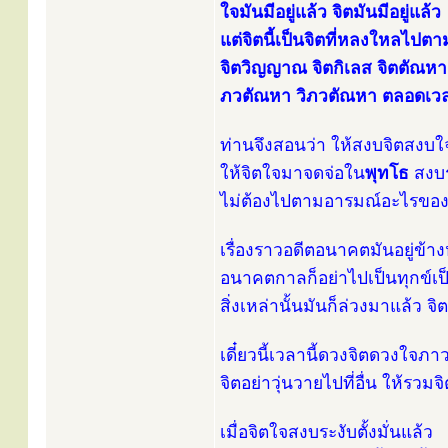
ใจมันมีอยู่แล้ว จิตมันมีอยู่แล้ว
แต่จิตนี้เป็นจิตที่หลงใหลไปตา
จิตวิญญาณ จิตกิเลส จิตตัณห
ภวตัณหา วิภวตัณหา ตลอดเวล
ท่านจึงสอนว่า ให้สงบจิตสงบ
ให้จิตใจมาจดจ่อใน
พุทโธ
สงบร
ไม่ต้องไปตามอารมณ์อะไรของ
เรื่องราวอดีตอนาคตมันอยู่ข้าง
อนาคตกาลก็อย่าไปเป็นทุกข์เป็
สิ่งเหล่านั้นมันก็ล่วงมาแล้ว 
เดี๋ยวนี้เวลานี้ดวงจิตดวงใจภาวนาอยู
จิตอย่าวุ่นวายไปที่อื่น ให้รวมจ
เมื่อจิตใจสงบระงับตั้งมั่นแล้ว