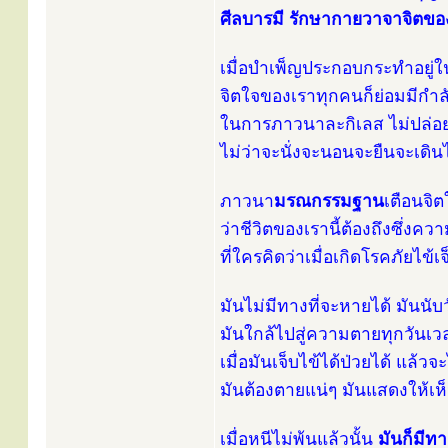
ศีลบารมี รักษากายวาจาจิตของ
เมื่อบำเพ็ญประกอบกระทำอยู่ในส
จิตใจของเราทุกคนก็ย่อมมีกำ
ในการภาวนาละกิเลส ไม่ปล่อย
ไม่ว่าจะนั่งจะนอนจะยืนจะเดิ
ภาวนา
มรณกรรมฐาน
เตือนจิต
ว่าชีวิตของเรานี้ต้องถึงซึ่งค
ที่ใครคิดว่าเมื่อเกิดโรคภัยไข
มันไม่มีทางที่จะหายได้ มันนับว
มันใกล้ไปสู่ความตายทุกวันเว
เมื่อมันเจ็บไข้ได้ป่วยได้ แล้วจ
มันต้องตายแน่ๆ มันแสดงให้เห็
เมื่อหนีไม่พ้นแล้วนั้น
มันก็มีท