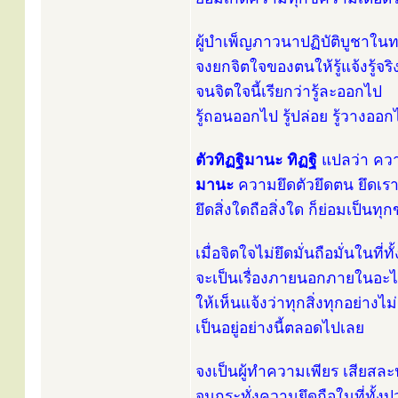
ผู้บำเพ็ญภาวนาปฏิบัติบูชาใ
จงยกจิตใจของตนให้รู้แจ้งรู้จร
จนจิตใจนี้เรียกว่ารู้ละออกไป
รู้ถอนออกไป รู้ปล่อย รู้วางออ
ตัวทิฏฐิมานะ ทิฏฐิ
แปลว่า คว
มานะ
ความยึดตัวยึดตน ยึดเร
ยึดสิ่งใดถือสิ่งใด ก็ย่อมเป็นทุ
เมื่อจิตใจไม่ยึดมั่นถือมั่นในที่ท
จะเป็นเรื่องภายนอกภายในอะ
ให้เห็นแจ้งว่าทุกสิ่งทุกอย่างไม่ม
เป็นอยู่อย่างนี้ตลอดไปเลย
จงเป็นผู้ทำความเพียร เสียส
จนกระทั่งความยึดถือในที่ทั้