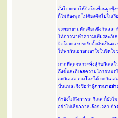
สิ่งใดจะพาให้จิตใจเพื่อนฝูงฟุ
ก็ไม่ต้องพูด ไม่ต้องคิดไปในเรื่อ
จงพยายามตักเตือนซึ่งกันและก
ให้ภาวนาทำความเพียรละกิเล
จิตใจจะสงบระงับตั้งมั่นเป็นดว
ให้พากันเอาอกเอาใจในจิตใจ
มากที่สุดจนกระทั่งสู้กับกิเลส
ถึงขั้นละกิเลสความโกรธหมดไ
ละกิเลสความโลภได้ ละกิเลส
นั่นแหละจึงชื่อว่า
ผู้ภาวนาอย่า
ถ้ายังไม่ถึงการละกิเลส ก็ยังไม
อย่าไปเลือกกาลเลือกเวลา ถ้า