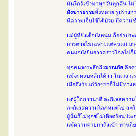
มันใกล้เข้ามาทุกวันทุกคืน ไม่ใช่
สังขารธรรม
ทั้งหลาย รูปร่าง
มีความเจ็บไข้ได้ป่วย มีความช
แม้ผู้ที่ยังเด็กยังหนุ่ม ก็อย่า
การตายไม่เฉพาะแต่คนแก่ บาง
คนแก่ยังยืนยาวคราวไกลไปก็ม
ทุกคนจงระลึกถึง
มรณภัย
คือค
แม้จะหลบหลีกได้ว่า ในเวลาเร
เมื่อถึงวัยแก่วัยชราก็ไม่มีท
แต่ผู้ใดภาวนาดี ละกิเลสคว
ละกิเลสความโลภหมดไป ละก
ผู้นั้นก็ไม่ทุกข์ไม่เดือดร้อนปร
แม้ความตายมาถึงเข้า ท่านก