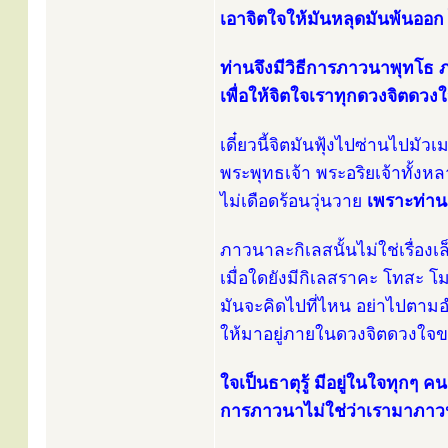
เอาจิตใจให้มันหลุดมันพ้นออก
ท่านจึงมีวิธีการภาวนาพุท
เพื่อให้จิตใจเราทุกดวงจิตดวงใ
เดี๋ยวนี้จิตมันฟุ้งไปซ่านไปมัวเมา
พระพุทธเจ้า พระอริยเจ้าทั้ง
ไม่เดือดร้อนวุ่นวาย
เพราะท่า
ภาวนาละกิเลสนั้นไม่ใช่เรื่องเล
เมื่อใดยังมีกิเลสราคะ โทสะ โ
มันจะคิดไปที่ไหน อย่าไปตามอ
ให้มาอยู่ภายในดวงจิตดวงใจข
ใจเป็นธาตุรู้ มีอยู่ในใจทุกๆ คน
การภาวนาไม่ใช่ว่าเรามาภาวนา