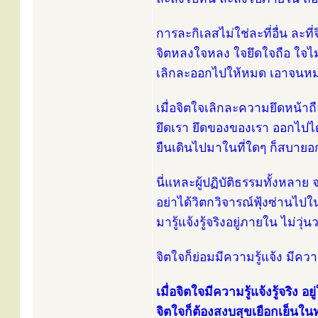
การละกิเลสไม่ใช่ละที่อื่น ละท
จิตหลงใจหลง ใจยึดใจถือ ใจไม
เลิกละออกไปให้หมด เอาจนห
เมื่อจิตใจเลิกละความยึดหน้า
ยึดเรา ยึดของของเรา ออกไปได
ยืนเดินไปมาในที่ใดๆ ก็สบายอ
นี่แหละผู้ปฏิบัติธรรมทั้งหลา
อย่าได้วิตกวิจารณ์ฟุ้งซ่านไปใ
มารู้แจ้งรู้จริงอยู่ภายใน ไม่ว
จิตใจก็ย่อมมีความรู้แจ้ง มีควา
เมื่อจิตใจมีความรู้แจ้งรู้จริง อย
จิตใจก็ต้องสงบสุขเยือกเย็น