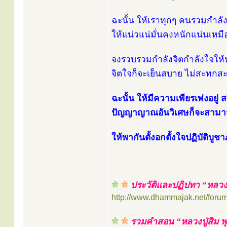
ฉะนั้น ให้เราทุกๆ คนรวมกำลังต
ให้แน่วแน่มั่นคงหนักแน่นเหมื
จงรวบรวมกำลังจิตกำลังใจให้ห
จิตใจก็จะเย็นสบาย ไม่สะทกส
ฉะนั้น ให้มีความเพียรเพ่งอยู่ สต
ปัญญาญาณอันวิเศษก็จะสามาร
ให้พากันตั้งอกตั้งใจปฏิบัติ
ประวัติและปฏิปทา “หลวงปู
http://www.dhammajak.net/foru
รวมคำสอน “หลวงปู่สิม พ