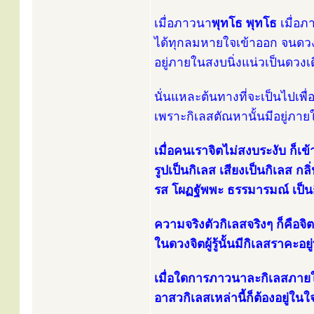
เมื่อภาวนา
พุทโธ พุทโธ
เมื่อภ
ได้ทุกลมหายใจเข้าออก จนดวงจิต
อยู่ภายในสงบนิ่งแน่วเป็นดวงเด
นั่นแหละต้นทางที่จะเป็นไปเพื่
เพราะกิเลสตัณหานั้นมีอยู่ภาย
เมื่อคนเราจิตไม่สงบระงับ ก็เข
รูปเป็นกิเลส เสียงเป็นกิเลส กลิ
รส โผฏฐัพพะ ธรรมารมณ์ เป็น
ความจริงตัวกิเลสจริงๆ ก็คือจ
ในดวงจิตผู้รู้นั้นมีกิเลสราคะอยู่ท
เมื่อใดการภาวนาละกิเลสภายใน
อาสวกิเลสเหล่านี้ก็ต้องอยู่ใน