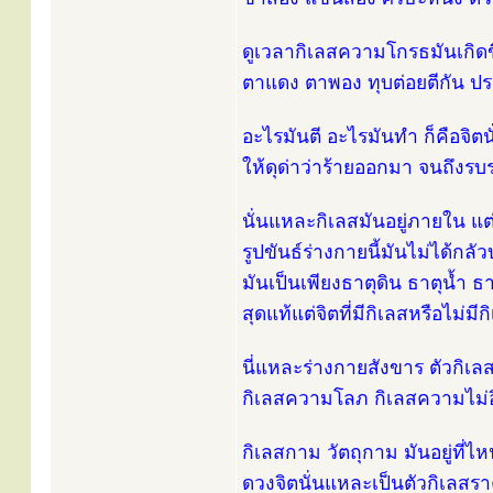
ดูเวลากิเลสความโกรธมันเกิดข
ตาแดง ตาพอง ทุบต่อยตีกัน ปร
อะไรมันตี อะไรมันทำ ก็คือจิตน
ให้ดุด่าว่าร้ายออกมา จนถึงร
นั่นแหละกิเลสมันอยู่ภายใน แต
รูปขันธ์ร่างกายนี้มันไม่ได้กล
มันเป็นเพียงธาตุดิน ธาตุน้ำ ธ
สุดแท้แต่จิตที่มีกิเลสหรือไม่
นี่แหละร่างกายสังขาร ตัวกิเล
กิเลสความโลภ กิเลสความไม่อิ
กิเลสกาม วัตถุกาม มันอยู่ที่ไหน ม
ดวงจิตนั่นแหละเป็นตัวกิเลสรา