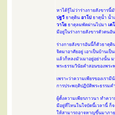
หาได้รู้ไม่ว่าร่างกายสังขารนี้ม
ปฐวี
ธาตุดิน
อาโป
ธาตุน้ำ น้ำ
วาโย
ธาตุลมพัดผ่านไปมา
เต
มีอยู่ในร่างกายสังขารตัวตนอันน
ร่างกายสังขารอันนี้ก็ตัวธาตุดิ
จิตมาอาศัยอยู่ เอาเป็นบ้านเป็
แล้วก็หลงมัวเมาอยู่อย่างนั้น ม
พระธรรมวินัยคำสอนของพระพุทธเ
เพราะว่าความเพียรของเรามี
การประพฤติปฏิบัติพระธรรมคำส
ผู้ตั้งความเพียรภาวนา ทำคว
มีอยู่ที่ไหนในใจบัดนี้เวลานี้
ให้สามารถอาจหาญขึ้นมาภายใน