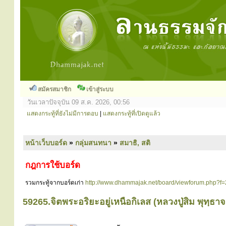
สมัครสมาชิก
เข้าสู่ระบบ
วันเวลาปัจจุบัน 09 ส.ค. 2026, 00:56
แสดงกระทู้ที่ยังไม่มีการตอบ
|
แสดงกระทู้ที่เปิดดูแล้ว
หน้าเว็บบอร์ด
»
กลุ่มสนทนา
»
สมาธิ, สติ
กฎการใช้บอร์ด
รวมกระทู้จากบอร์ดเก่า
http://www.dhammajak.net/board/viewforum.php?f=
59265.จิตพระอริยะอยู่เหนือกิเลส (หลวงปู่สิม พุทฺธา