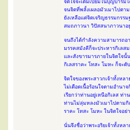
จิตใจจะเต็มเปี่ยมในบุญบารมี
จนจิตที่พลั้งเผลอมัวเมาไปตา
ยังเหลือแต่จิตเจริญธรรมกรร
สมถภาวนา วิปัสสนาภาวนาอยู่เ
จนถึงได้กำลังความสามารถอา
มรรคสมังคีก็จะประหารกิเลส
และสังขารมารภายในจิตใจนั้น
กิเลสราคะ โทสะ โมหะ ก็จะดั
จิตใจของพระสาวกเจ้าทั้งหล
ไม่เดือดเนื้อร้อนใจตามอำนา
เรียกว่าท่านอยู่เหนือกิเลส ท่า
ท่านไม่ลุ่มหลงมัวเมาไปตามกิ
ราคะ โทสะ โมหะ ในจิตใจอย่า
นั่นจึงชื่อว่าพระอริยเจ้าทั้งหลา