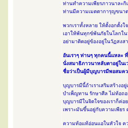
ท่านทำความเพียรภาวนาละกิ
ท่านมีความเมตตาการุญขนาดไ
พวกเราทั้งหลาย ให้ตั้งอกตั้งใ
เอาให้พ้นทุกข์พ้นภัยในโลกใน
อย่ามาติดอยู่ข้องอยู่ในวัฏสงสา
อันเราๆ ท่านๆ ทุกคนนี้แหละ ที
นั่งสมาธิภาวนาหลับตาอยู่ในเว
ชื่อว่าเป็นผู้มีบุญบารมีพอสม
บุญบารมีนี้ถ้าเราเสริมสร้างอยู
บำเพ็ญทาน รักษาศีล ไม่ท้อถอ
บุญบารมีในจิตใจของเราก็ค่อ
เพราะมันขึ้นอยู่กับความเพีย
ความท้อแท้อ่อนแอในหัวใจ คว