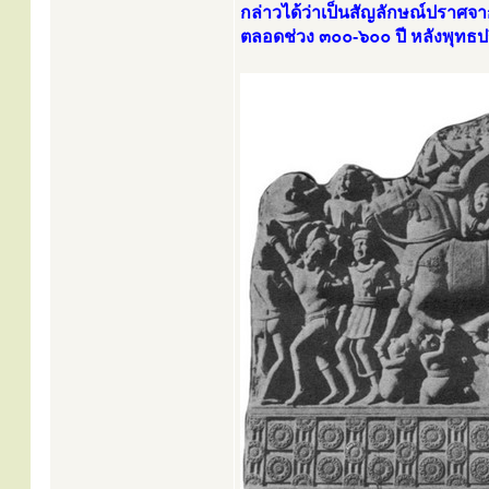
กล่าวได้ว่าเป็นสัญลักษณ์ปราศจ
ตลอดช่วง ๓๐๐-๖๐๐ ปี หลังพุทธป