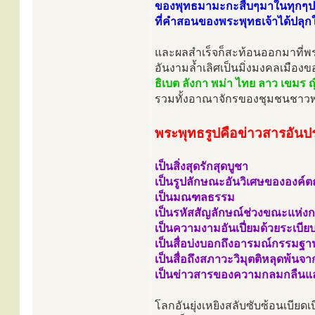
ของพุทธมามะกะสืบๆมาในทุกๆ
ที่คำสอนของพระพุทธเจ้าได้ปลุกใ
และผลสำเร็จก็สะท้อนออกมาที่พ
อันงามล้ำเลิศเป็นมิ่งมงคลเมืองข
ธิเบต ลังกา พม่า ไทย ลาว เขมร ญี
รวมทั้งอาณาจักรของชุมชนชาวพุทธ
พระพุทธรูปคือข่าวสารอันป
เป็นสิ่งสุดรักสุดบูชา
เป็นรูปลักษณะอันวิเศษขององค์
เป็นมณฑลธรรม
เป็นรหัสสัญลักษณ์ช่วงขณะแห่งกา
เป็นความงามอันเปี่ยมด้วยระเบียบ
เป็นสื่อบ่งบอกถึงอารมณ์กรรมฐา
เป็นสื่อถึงสภาวะวิมุตติหลุดพ้นจา
เป็นข่าวสารของความกลมกลืนแ
โลกอันยุ่งเหยิงสลับซับซ้อนเบียด