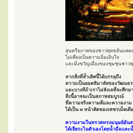
สุนทรียภาพของชาวพุทธอันแสด
ไม่เพียงเป็นความอิ่มเอิบใจ
และมิ่งขวัญเมืองของชุมชุนชาวพุ
หากสิ่งที่ล้ำเลิศนี้ได้บรรลุถึง
ความเป็นยอดหิมาลัยของวัฒนธรร
และบางทีถ้าเราไม่ลังเลที่จะศึกษา
สิ่งนี้อาจจะเป็นสภาพสมบูรณ์
ที่ความจริงความดีและความงาม
ได้เป็น ๓ หน้าตัดของเพชรเม็ดเด
ความงามในทรวดทรงมนุษย์อันสมบ
ได้เจียระไนตัวเองโดยน้ำมือและน