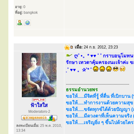
อายุ:
0
ที่อยู่:
bangkok
เมื่อ:
24 ก.ย. 2012, 23:23
ღ˚ •。* ♥♥ ˚ ˚ กราบอนุโมทน
รักษา เทวดาคุ้มครองนะเจ้าค่ะ ข
˛˚ ♥♥ 。✰˚* ˚
.....................................................
ธรรมอำนวยพร
ขอให้.....มีจิตที่รู้ ที่ตื่น ที่เบิกบาน
ขอให้.....ทำการงานด้วยความสุข (
ฟ้าใสใส
ขอให้.....ขจัดทุกข์ได้ด้วยปัญญา (อร
Moderators-2
ขอให้.....มีดวงตาที่เห็นความจริง
ขอให้.....เจริญยิ่ง ๆ ขึ้นไปด้วยไ
ลงทะเบียนเมื่อ:
25 พ.ค. 2010,
13:34