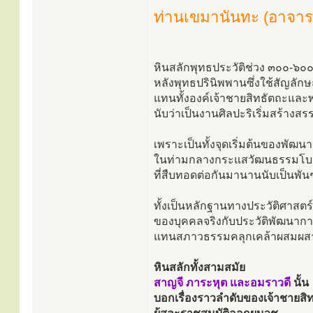
ท่านเขมานันทะ (อาจารย
หินสลักพุทธประวัติช่วง ๓๐๐-๖๐๐
หลังพุทธปรินิพพานซึ่งใช้สัญลักษ
แทนทั้งองค์เจ้าชายสิทธัตถะและพ
นับว่าเป็นงานศิลปะริเริ่มสร้างสรรค
เพราะเป็นทั้งจุดเริ่มต้นของพั
ในท่ามกลางกระแสวัฒนธรรมโบ
ที่สืบทอดต่อกันมานานนับเป็นพันๆ
ทั้งเป็นหลักฐานทางประวัติศาสตร์
ของบุคคลจริงกับประวัติพัฒนาก
แทนสภาวธรรมคลุกเคล้าผสมผสาน
หินสลักทั้งสามสมัย
สาญจี ภาระหุต และอมราวดี
นั้น
บอกเรื่องราวลำดับของเจ้าชายสิ