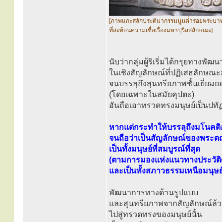
[ภาพแกะสลักประติมากรรมนูนต่ำรอยพระบา
ที่สะท้อนความเชื่อเรื่องมหาปุริสสลักษณะ]
นับว่ากลุ่มผู้ริเริ่มได้กรุยทางพัฒ
ในเชิงสัญลักษณ์ที่ปฏิเสธลักษณะมน
จนบรรลุถึงสุนทรียภาพชั้นเยี่ยม
(โดยเฉพาะในสมัยคุปตะ)
อันถือเอาทรวดทรงมนุษย์เป็นปท
หากแต่กระทำให้บรรลุถึงมโนคติ
จนถือว่าเป็นสัญลักษณ์ของพระ
เป็นทั้งมนุษย์ที่สมบูรณ์ที่สุด
(ตามการมองแห่งแนวทางประวัติ
และเป็นทั้งสภาวธรรมเหนือมนุษ
พัฒนาการทางด้านรูปแบบ
และสุนทรียภาพจากสัญลักษณ์ล้
ไปสู่ทรวดทรงของมนุษย์นั้น