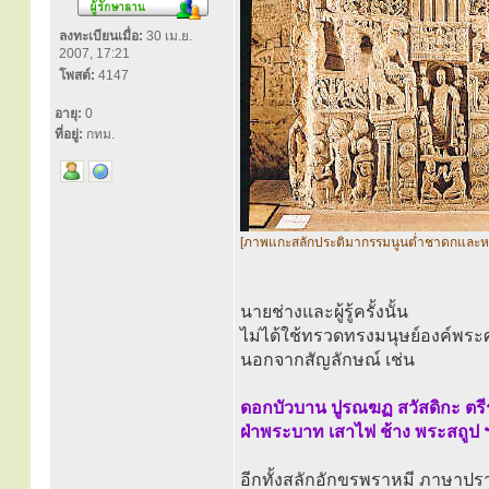
ลงทะเบียนเมื่อ:
30 เม.ย.
2007, 17:21
โพสต์:
4147
อายุ:
0
ที่อยู่:
กทม.
[ภาพแกะสลักประติมากรรมนูนต่ำชาดกและห
นายช่างและผู้รู้ครั้งนั้น
ไม่ได้ใช้ทรวดทรงมนุษย์องค์พร
นอกจากสัญลักษณ์ เช่น
ดอกบัวบาน ปูรณฆฏ สวัสดิกะ ตรี
ฝ่าพระบาท เสาไฟ ช้าง พระสถูป 
อีกทั้งสลักอักขรพราหมี ภาษาป