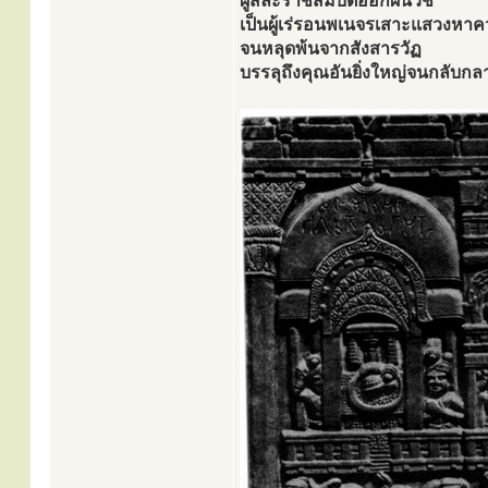
ผู้สละราชสมบัติออกผนวช
เป็นผู้เร่รอนพเนจรเสาะแสวงหาค
จนหลุดพ้นจากสังสารวัฏ
บรรลุถึงคุณอันยิ่งใหญ่จนกลับกลา