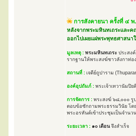
การสังคายนา ครั้งที่ ๔ 
หลังจากพระมหินทเถระและค
ออกไปเผยแผ่พระพุทธศาสนาใ
มูลเหตุ :
พระมหินทเถระ
ประสงค์
รากฐานให้พระสงฆ์ชาวลังกาท่อ
สถานที่ :
เจดีย์ถูปาราม (Thupara
องค์อุปถัมภ์ :
พระเจ้าเทวานัมปิยติ
การจัดการ :
พระสงฆ์ ๖๘,๐๐๐ รูป
ตอบข้อซักถามพระธรรมวินัย โดยมี
พระอรหันต์เข้าประชุมเป็นจำนว
ระยะเวลา :
๑๐ เดือน
จึงสำเร็จ