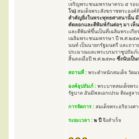
เจริญพระชนมพรรษาครบ ๕ รอบป
โน)
สมเด็จพระสังฆราชพระองค์ที่
สำคัญยิ่งในพระพุทธศาสนานั้น ม
คัดลอกและตีพิมพ์กันต่อๆ มา เห
และตีพิมพ์ขึ้นเป็นที่เฉลิมพระเ
เฉลิมพระชนมพรรษา ปี พ.ศ.๒๕๓๐ 
นนท์ เป็นนายกรัฐมนตรี และถวายพ
ประมาณและพระบรมราชูปถัมภ์แล้ว 
สิ้นลงเมื่อปี พ.ศ.๒๕๓๐
ซึ่งนับเป
สถานที่ :
พระตำหนักสมเด็จ วัดม
องค์อุปถัมภ์ :
พระบาทสมเด็จพระปร
รัฐบาล อันมีพลเอกเปรม ติณสูลา
การจัดการ :
สมเด็จพระอริยวงศา
ระยะเวลา :
๒ ปี
จึงสำเร็จ