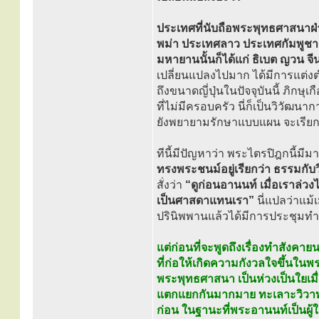
ประเทศที่นับถือพระพุทธศาสนาฝ่า
พม่า ประเทศลาว ประเทศกัมพูชา 
มหายานนั้นก็ได้แก่ ธิเบต ญวน จีน
เปลี่ยนแปลงไปมาก ได้มีการแต่ง
ถึงขนาดญี่ปุ่นในปัจจุบันนี้ ภิกษุ
ที่ไม่มีครอบครัว นี่ก็เป็นวิวัฒ
ยังพยายามรักษาแบบแผน จะเรียกว่
ทีนี้มีปัญหาว่า พระไตรปิฎกนี้มีมา
ทรงพระชนม์อยู่เรียกว่า ธรรมกับวิน
สั่งว่า
“ดูก่อนอานนท์ เมื่อเราล่วง
เป็นศาสดาแทนเรา”
นี่แปลว่าแม้
ปรินิพพานแล้วได้มีการประชุมท
แต่ก่อนที่จะพูดถึงเรื่องทำสังค
ที่ก่อให้เกิดความกังวลใจขึ้นใ
พระพุทธศาสนา เป็นห่วงเป็นใยเมื่
แตกแยกกันมากมาย ทะเลาะวิวาทก
ก่อน ในฐานะที่พระอานนท์เป็นผู้