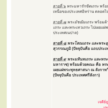
สายที่ ๖
พระมหารักขิตเถระ
พร้อ
เหนือของประเทศอิหร่าน ตลอดไป
สายที่ ๗
พระมัชฌิมเถระ
พร้อมด้
เถระ และพระเทวเถระ
ไปเผยแผ่พ
ประเทศเนปาล)
สายที่ ๘
พระโสณเถระ และพระอุ
สุวรรณภูมิ (ปัจจุบันคือ แถบป
สายที่ ๙
พระมหินทเถระ และพระส
มหาราช) พร้อมด้วยคณะ คือ
พระ
เผยแผ่พระพุทธศาสนา ณ ลังกาทวีป
(ปัจจุบันคือ ประเทศศรีลังกา)
เจดีย
ปร