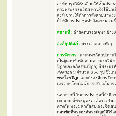
สงฆ์ทุกรูปได้รับเลือกให้เป็นปร
ตามพระธรรมวินัย ท่านจึงได้นำเรื
สงฆ์ ชวนให้ทำการสังคายนาพระธ
ก็ได้มีการประชุมทำสังคายนา ครั้ง
สถานที่ :
ถ้ำสัตตบรรณคูหา ข้างเ
องค์อุปถัมภ์ :
พระเจ้าอชาตศัตรู
การจัดการ :
พระมหากัสสปเถระได้
เป็นผู้ตอบข้อซักถามทางพระวินัย
ปิฎกและอภิธรรมปิฎก) มีพระอรหั
สังคายนา)
จำนวน ๕๐๐ รูป ซึ่งแนว
พระไตรปิฎก
และยังคงมีการรักษา
เถรวาท โดยไม่มีการปรับแก้มาจนป
นอกจากนี้ ในการประชุมนี้ยังมี
เล็กน้อย ที่พระพุทธองค์ทรงตรัส
ตรงกัน พระมหากัสสปเถระจึงเสน
ถอนข้อที่พระองค์ทรงบัญญัติไว้แ