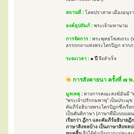
สถานที่ :
โลหปราสาท เมืองอนุรา
องค์อุปถัมภ์ :
พระเจ้ามหานาม
การจัดการ :
พระพุทธโฆสเถระ (หร
อรรถกถาแห่งพระไตรปิฎก จากภ
ระยะเวลา :
๑ ปี
จึงสำเร็จ
การสังคายนา ครั้งที่ ๗
มูลเหตุ :
ทางการคณะสงฆ์อันมี “พ
“พระเจ้าปรักกมพาหุ” เป็นประมุข เ
คัมภีร์อธิบายพระไตรปิฎกซึ่งเรีย
เป็นตันติภาษา (ภาษาที่มีแบบแผ
เรียกว่า ฎีกา และคัมภีร์อธิบายฎี
ภาษาสิงหลบ้าง เป็นภาษาสิงหลป
หมดสิ้น
จึงได้ดำเนินการแปลและเร