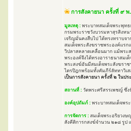
การสังคายนา ครั้งที่ ๙ 
มูลเหตุ :
พระบาทสมเด็จพระพุทธยอ
กรมพระราชวังบวรมหาสุรสิงหน
เจริญมั่นคงสืบไป ได้ทรงทราบจา
สมเด็จพระสังฆราชพระองค์แรกแห
วิปลาสคลาดเคลื่อนมาก แม้พระสง
พระองค์จึงได้ทรงอาราธนาสมเด็จพ
พระสงฆ์อันมีสมเด็จพระสังฆราช
ไตรปิฎกพร้อมทั้งคัมภีร์ลัททาวิ
เป็นการสังคายนา ครั้งที่ ๒ ในป
สถานที่ :
วัดพระศรีสรรเพชญ์ ซึ่ง
องค์อุปถัมภ์ :
พระบาทสมเด็จพระพ
การจัดการ :
สมเด็จพระอริยวงษญา
สังคีติการกสงฆ์จำนวน ๒๑๘ รูป 