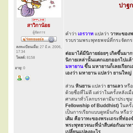
ปาฐก
สาวิกาน้อย
ผู้จัดการ
คำว่า
เถรวาท
แปลว่า
วาทะของพ
รวบรวมพระพุทธพจน์ที่กระจัดกระจ
ลงทะเบียนเมื่อ:
27 มี.ค. 2006,
17:34
ต่อมาได้มีนิกายย่อยๆ เกิดขึ้นม
โพสต์:
8158
นิกายเหล่านั้นแตกแยกออกไปแล้ว 
มหายาน
ขึ้น มหายานก็เลยเรียกเ
อายุ:
0
เองว่า มหายาน แปลว่า ยานใหญ่
ส่วน
หินยาน
แปลว่า
ยานเลว
หรือ
ด้วยชื่อที่ไม่ดี แต่ว่าในครั้งหล
ศาสนาทั่วโลกบรรดามีมาประชุมร่ว
Fellowship of Buddhist)
ในครั้
เป็นการเรียกแบบดูหมิ่นกัน หรื
เดิม คือวาทะของพระเถระที่ท่อง
พระพุทธวจนะที่นำสืบต่อกันมาทาง
เปลี่ยนแปลงอะไร