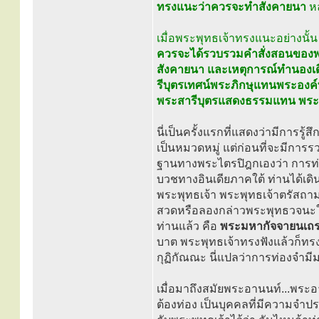
ทรงแนะว่าควรจะทำสังคายนา
หล
เมื่อพระพุทธเจ้าทรงแนะอย่างนั้
ควรจะได้รวบรวมคำสั่งสอนของพระ
สังคายนา และเหตุการณ์ทำนองเดี
รีบุตรเทศน์พระภิกษุแทนพระองค
พระสารีบุตรแสดงธรรมแทน พระสา
นี่เป็นครั้งแรกที่แสดงว่ามีการรู
เป็นหมวดหมู่ แต่ก่อนที่จะมีการ
ฐานทางพระไตรปิฎกเองว่า การท่อ
บวชทางอินเดียภาคใต้ ท่านได้เดิ
พระพุทธเจ้า พระพุทธเจ้าตรัสถาม
สวดหรือลองกล่าวพระพุทธวจนะใ
ท่านแล้ว คือ
พระมหากัจจายนเถ
บาต พระพุทธเจ้าทรงฟังแล้วก็ทร
กุฏิกัณณะ นี่แปลว่าการท่องจำมี
เมื่อมาถึงสมัยพระอานนท์...พระอา
ต้องท่อง เป็นบุคคลที่มีความจำประ