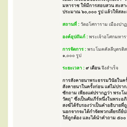
มหาราช ให้มีการสอบสวน สะสาง
ประมาณ ๖๐,๐๐๐ รูป แล้วให้สล
สถานที่ :
วัดอโศการาม เมืองปาฏลีบ
องค์อุปถัมภ์ :
พระเจ้าอโศกมหาร
การจัดการ :
พระโมคคัลลีบุตรติส
๑,๐๐๐ รูป
ระยะเวลา :
๙ เดือน
จึงสำเร็จ
การสังคายนาพระธรรมวินัยในครั้
สังคายนาในครั้งก่อน แต่ไม่ปราก
ซักถาม เพียงแต่ปรากฏว่า พระโมค
วัตถุ” ซึ่งเป็นคัมภีร์หนึ่งในพร
สงฆ์ได้รับรองว่าเป็นคำอธิบายท
นอกจากจะได้กำจัดพวกเดียรถีย
ให้ถูกต้อง และได้นำคำถาม ๕๐๐ ข