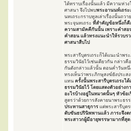
ได้ทราบเรื่องนั้นแล้ว มีความห่
ศาสนา จึงไปพบ
พระอานนท์เถระ
นทเถระกราบทูลเล่าเรื่องนั้นถ
พระจุนทเถระ
ที่สำคัญข้อหนึ่งก
ความสามัคคีกันนั้น เพราะคำสอน
คำสอน แล้วทรงแนะนำให้รวบรวม
ศาสนาสืบไป
พระสารีบุตรเถระก็ได้แนะนำพระ
ธรรมวินัยไว้เช่นเดียวกัน กล่า
กันดังกล่าวแล้วนั้น ตอนค่ำวันหน
ทรงเห็นว่าพระภิกษุสงฆ์ยังประ
แทน
ครั้งนั้นพระสารีบุตรเถระ
ธรรมวินัยไว้ โดยแสดงตัวอย่างก
อะไรบ้างอยู่ในหมวดนั้นๆ หัวข้อเรื
สูตรว่าด้วยการสังคายนาพระธรร
ประทานสาธุการ
แต่พระสารีบุตร
ดับขันธปรินิพพานแล้ว ภาระจึงต
พระสาวกผู้มีอายุพรรษามากที่สุด