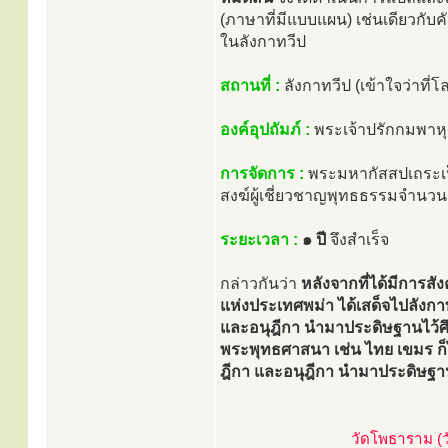
(ภาษาที่มีแบบแผน) เช่นเดียวกับค
ในลังกาทวีป
สถานที่ :
ลังกาทวีป (เข้าใจว่าที
องค์อุปถัมภ์ :
พระเจ้าปรักกมพาหุ
การจัดการ :
พระมหากัสสปเถระเป็
สงฆ์ผู้เชี่ยวชาญพุทธธรรมจำนวนก
ระยะเวลา :
๑ ปี
จึงสำเร็จ
กล่าวกันว่า
หลังจากที่ได้มีการสั
แห่งประเทศพม่า ได้เสด็จไปลังกา
และอนุฎีกา นำมาประดิษฐานไว้ศึ
พระพุทธศาสนา เช่น ไทย เขมร ก
ฎีกา และอนุฎีกา นำมาประดิษฐา
วัดโพธาราม (วั