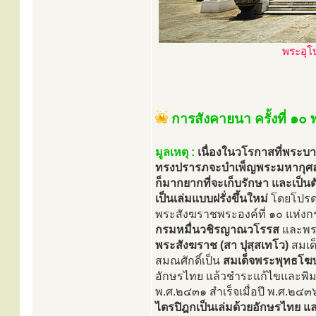
พระอุโ
การสังคายนา ครั้งที่ ๑๐
มูลเหตุ :
เนื่องในวโรกาสที่พระบาท
ทรงปรารภจะบำเพ็ญพระมหากุศล ทร
ก็มากยากที่จะเก็บรักษา และเป็นต
เป็นเล่มแบบฝรั่งขึ้นใหม่
โดยโปรดเ
พระสังฆราชพระองค์ที่ ๑๐ แห่งกร
กรมหมื่นวชิรญาณวโรรส
และพระ
พระสังฆราช (สา ปุสฺสเทโว)
สมเด็
สมณศักดิ์เป็น
สมเด็จพระพุทธโฆ
อักษรไทย แล้วชำระแก้ไขและพิมพ์เป
พ.ศ.๒๔๓๑ สำเร็จเมื่อปี พ.ศ.๒๔
ไตรปิฎกเป็นเล่มด้วยอักษรไทย แล