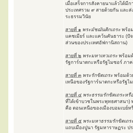
เมื่อเสร็จการสังคายนาแล้วได้ม
ประเทศรวม ๙ สายด้วยกัน และส่งไ
ระธรรมวินัย
สายที่ ๑
พระมัชฌันติกเถระ
พร้อม
แคชเมียร์ และแคว้นคันธาระ (ปัจ
ส่วนของประเทศอัฟกานิสถาน)
สายที่ ๒
พระมหาเทวเถระ
พร้อมด
รัฐการ์นาตกะหรือรัฐไมซอร์ ภาคใ
สายที่ ๓
พระรักขิตเถระ
พร้อมด้ว
เหนือของรัฐการ์นาตกะหรือรัฐไม
สายที่ ๔
พระธรรมรักขิตเถระหรื
ที่ได้เข้าบวชในพระพุทธศาสนา)
คือ ตอนเหนือของเมืองบอมเบย์หรื
สายที่ ๕
พระมหาธรรมรักขิตเถร
แถบเมืองปูนา รัฐมหาราษฏระ ประ