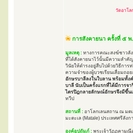
วัดอาโลก
การสังคายนา ครั้งที่ ๕ 
มูลเหตุ :
ทางการคณะสงฆ์ชาวลังก
ที่ได้สังคายนาไว้นั้นมีความส
วินัยให้ดำรงอยู่สืบไปด้วยวิธีการท
ความจำของผู้บวชเรียนเสื่อมถอ
อักษรบาลีลงในใบลาน พร้อมทั้งค
บาลี นับเป็นครั้งแรกที่ได้มีกา
ไตรปิฎกลายลักษณ์อักษรจึงมีขึ
ทวีป
สถานที่ :
อาโลกเลนสถาน ณ มตเลชนบ
มะตะเล (Matale) ประเทศศรีลังก
องค์อุปถัมภ์ :
พระเจ้าวัฏฏคามณี