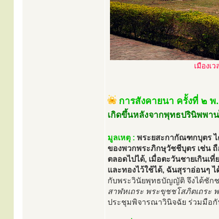
เมืองเว
การสังคายนา ครั้งที่ ๒ 
เกิดขึ้นหลังจากพุทธปรินิพพาน
มูลเหตุ :
พระยสะกากัณฑกบุตร ได้ป
ของพวกพระภิกษุวัชชีบุตร เช่น ถื
ตลอดไปได้, เมื่อตะวันชายเกินเที
และทองไว้ใช้ได้, ฉันสุราอ่อนๆ ได้
กับพระวินัยพุทธบัญญัติ จึงได้ชัก
สาฬหเถระ พระขุชชโสภิตเถระ พ
ประชุมพิจารณาวินิจฉัย ร่วมมื