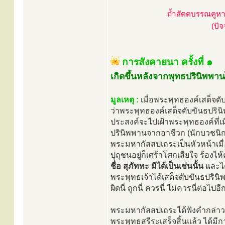
ถ้ำสัตตบรรณคูหา 
(ปั
การสังคายนา ครั้งที่ ๑
เกิดขึ้นหลังจากพุทธปรินิพพาน
มูลเหตุ :
เมื่อพระพุทธองค์เสด็จดั
ว่าพระพุทธองค์เสด็จดับขันธปร
ประสงค์จะไปเฝ้าพระพุทธองค์ที่เ
ปรินิพพานจากอาชีวก (นักบวชนิกาย
พระมหากัสสปเถระเป็นหัวหน้าเมื่อไ
ปุถุชนอยู่ก็เศร้าโศกเสียใจ ร้อง
ชื่อ สุภัททะ มิได้เป็นเช่นนั้น
และได้
พระพุทธเจ้าได้เสด็จดับขันธปรินิ
ผิดนี่ ถูกนี่ ควรนี่ ไม่ควรนี่ต่อไปอี
พระมหากัสสปเถระได้ฟังคำกล่าว
พระพุทธสรีระเสร็จสิ้นแล้ว ได้ม