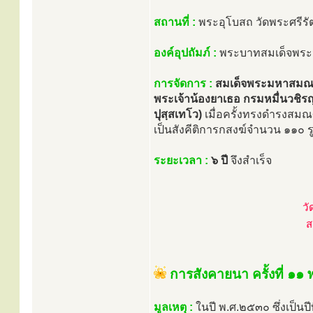
สถานที่ :
พระอุโบสถ วัดพระศรี
องค์อุปถัมภ์ :
พระบาทสมเด็จพระจุล
การจัดการ :
สมเด็จพระมหาสมณ
พระเจ้าน้องยาเธอ กรมหมื่นวช
ปุสฺสเทโว)
เมื่อครั้งทรงดำรงสมณศ
เป็นสังคีติการกสงฆ์จำนวน ๑๑๐ ร
ระยะเวลา :
๖ ปี
จึงสำเร็จ
วั
ส
การสังคายนา ครั้งที่ ๑๑
มูลเหตุ :
ในปี พ.ศ.๒๕๓๐ ซึ่งเป็น