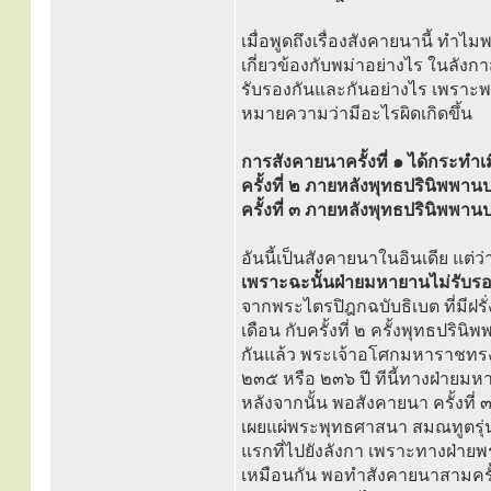
เมื่อพูดถึงเรื่องสังคายนานี้ ทำไม
เกี่ยวข้องกับพม่าอย่างไร ในลังกาส
รับรองกันและกันอย่างไร เพราะพม
หมายความว่ามีอะไรผิดเกิดขึ้น
การสังคายนาครั้งที่ ๑ ได้กระทำเ
ครั้งที่ ๒ ภายหลังพุทธปรินิพพา
ครั้งที่ ๓ ภายหลังพุทธปรินิพพ
อันนี้เป็นสังคายนาในอินเดีย แต่
เพราะฉะนั้นฝ่ายมหายานไม่รับรองส
จากพระไตรปิฎกฉบับธิเบต ที่มีฝรั
เดือน กับครั้งที่ ๒ ครั้งพุทธปรินิ
กันแล้ว พระเจ้าอโศกมหาราชทรงส
๒๓๕ หรือ ๒๓๖ ปี ทีนี้ทางฝ่ายม
หลังจากนั้น พอสังคายนา ครั้งที่ 
เผยแผ่พระพุทธศาสนา สมณทูตรุ่นน
แรกที่ไปยังลังกา เพราะทางฝ่ายพ
เหมือนกัน พอทำสังคายนาสามครั้