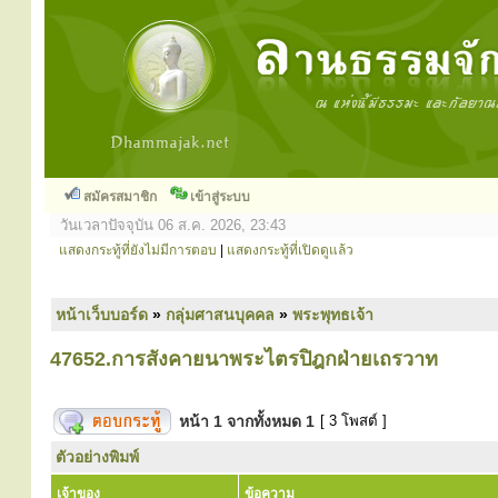
สมัครสมาชิก
เข้าสู่ระบบ
วันเวลาปัจจุบัน 06 ส.ค. 2026, 23:43
แสดงกระทู้ที่ยังไม่มีการตอบ
|
แสดงกระทู้ที่เปิดดูแล้ว
หน้าเว็บบอร์ด
»
กลุ่มศาสนบุคคล
»
พระพุทธเจ้า
47652.การสังคายนาพระไตรปิฎกฝ่ายเถรวาท
หน้า
1
จากทั้งหมด
1
[ 3 โพสต์ ]
ตัวอย่างพิมพ์
เจ้าของ
ข้อความ