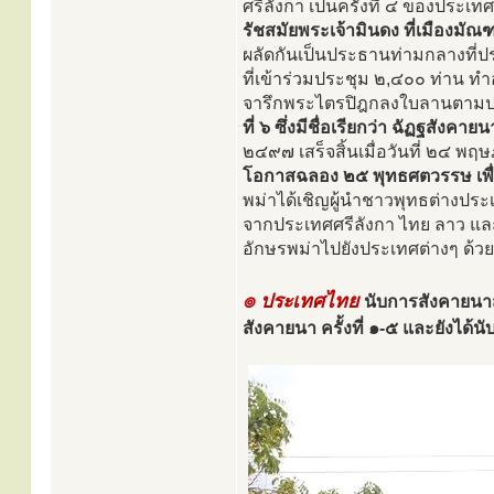
ศรีลังกา เป็นครั้งที่ ๔ ของประเท
รัชสมัยพระเจ้ามินดง ที่เมืองมัณฑ
ผลัดกันเป็นประธานท่ามกลางที่ป
ที่เข้าร่วมประชุม ๒,๔๐๐ ท่าน ทำ
จารึกพระไตรปิฎกลงใบลานตามปกต
ที่ ๖ ซึ่งมีชื่อเรียกว่า ฉัฏฐสังคายนา
๒๔๙๗ เสร็จสิ้นเมื่อวันที่ ๒๔ 
โอกาสฉลอง ๒๕ พุทธศตวรรษ เพื
พม่าได้เชิญผู้นำชาวพุทธต่างป
จากประเทศศรีลังกา ไทย ลาว และ
อักษรพม่าไปยังประเทศต่างๆ ด้วย
๏ ประเทศไทย
นับการสังคายนาสา
สังคายนา ครั้งที่ ๑-๕ และยังได้นั