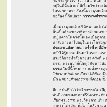
กับพระพุทธเจ้าไว้ว่า อันไหนถ้าท
อยู่ในที่นั้นด้วย ก็มีเงื่อนไขว่
ใครมาถามว่าเรื่องนี้พระพุทธเจ้
ขอร้อง นี้ก็แปลว่า
การทรงจำพระไ
เมื่อพระพุทธเจ้าปรินิพพานแล้วไ
นั้นเป็นสังคายนาที่ทางฝ่ายมหา
หมู่ แต่ว่าในครั้งนั้นเอง เมื่อด
ทำสังคายนาไปอยู่ในพระไตรปิฎ
ประมาณสังคายนา ครั้งที่ ๓ ที่มี
หลังได้รู้ความเป็นมาในระยะแรกๆ
ประวัติการทำสังคายนา ครั้งที่ ๑
ธรรม พระอุบาลีเป็นผู้วิสัชนาวินั
ธรรม
ในที่นี้ก็หมายรวมทั้งพระ
ไว้จากฉบับธิเบต ถือว่าได้เรียกเ
นั้น แต่ทางฝ่ายเถรวาทถึงตอนนั้นก
มีการบันทึกไว้ว่าเรียกพระไตรปิฎ
พันปี ภายหลังพุทธปรินิพพาน ต่อมา
เรียกพระธรรมพระวินัยตามเดิม 
ว่าพระไตรปิฎกนี่มีมาในสังคายนา ค