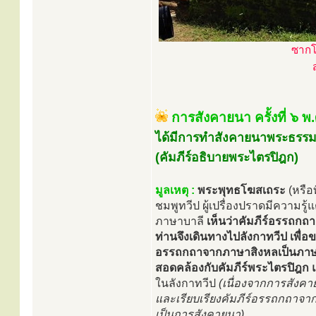
ซากโ
การสังคายนา ครั้งที่ ๖ 
ได้มีการทำสังคายนาพระธรรม
(คัมภีร์อธิบายพระไตรปิฎก)
มูลเหตุ :
พระพุทธโฆสเถระ
(หรือ
ชมพูทวีป ผู้เปรื่องปราดมีควา
ภาษาบาลี
เห็นว่าคัมภีร์อรรถกถา
ท่านจึงเดินทางไปลังกาทวีป เพื
อรรถกถาจากภาษาสิงหลเป็นภาษาม
สอดคล้องกับคัมภีร์พระไตรปิฎก 
ในลังกาทวีป
(เนื่องจากการสังค
และเรียบเรียงคัมภีร์อรรถกถาจา
เป็นการสังคายนา)