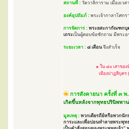
สถานที่ :
วัดวาลิการาม เมืองเวสา
องค์อุปถัมภ์ :
พระเจ้ากาลาโศกร
การจัดการ :
พระยสะกากัณฑกบุ
เถระ
เป็นผู้ตอบข้อซักถาม มีพระอ
ระยะเวลา :
๘ เดือน
จึงสำเร็จ
๑ ใน ๘๐ เสาของห้
เมืองปาฏลีบุตร 
การสังคายนา ครั้งที่ ๓ 
เกิดขึ้นหลังจากพุทธปรินิพพาน
มูลเหตุ :
พวกเดียรถีย์หรือพวกน
การะและเพื่อบ่อนทำลายพระพุท
เป็นคำสั่งสอนของพระพุทธเจ้า”