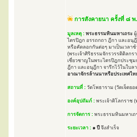
การสังคายนา ครั้งที่ ๘ 
มูลเหตุ :
พระธรรมทินมหาเถระ
ผ
ไตรปิฎก อรรถกถา ฎีกา และอนุฎีก
หรือคัดลอกกันต่อๆ มาเป็นเวลาช
(พระเจ้าศิริธรรมจักรวรรดิดิลกรา
เชี่ยวชาญในพระไตรปิฎกประชุม
ฎีกา และอนุฎีกา จารึกไว้ในใบ
อาณาจักรล้านนาหรือประเทศไทยใ
สถานที่ :
วัดโพธาราม (วัดเจ็ดยอด
องค์อุปถัมภ์ :
พระเจ้าติโลกราช (พ
การจัดการ :
พระธรรมทินมหาเถระ
ระยะเวลา :
๑ ปี
จึงสำเร็จ