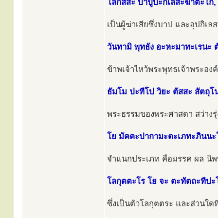
โลกัสสะ ปาปูปะกิเลสะฆาตะโก,
เป็นผู้ฆ่าเสียซึ่งบาป และอุปกิเ
วันทามิ พุทธัง อะหะมาทะเรนะ ต
ข้าพเจ้าไหว้พระพุทธเจ้าพระองค์น
ธัมโม ปะทีโป วิยะ ตัสสะ สัตถุโ
พระธรรมของพระศาสดา สว่างรุ่ง
โย มัคคะปากามะตะเภทะภินนะ
จำแนกประเภท คือมรรค ผล นิพ
โลกุตตะโร โย จะ ตะทัตถะทีปะ
ซึ่งเป็นตัวโลกุตตระ และส่วนใดที