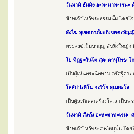
วันทามิ ธัมมัง อะหะมาทะเรนะ ต
ข้าพเจ้าไหว้พระธรรมนั้น โดยใจเ
สังโฆ สุเขตตาภ๎ยะติเขตตะสัญญ
พระสงฆ์เป็นนาบุญ อันยิ่งใหญ่กว
โย ทิฏฐะสันโต สุคะตานุโพธะโก
เป็นผู้เห็นพระนิพพาน ตรัสรู้ตาม
โลลัปปะฮีโน อะริโย สุเมธะโส,
เป็นผู้ละกิเลสเครื่องโลเล เป็นพร
วันทามิ สังฆัง อะหะมาทะเรนะ ตั
ข้าพเจ้าไหว้พระสงฆ์หมู่นั้น โดยใ