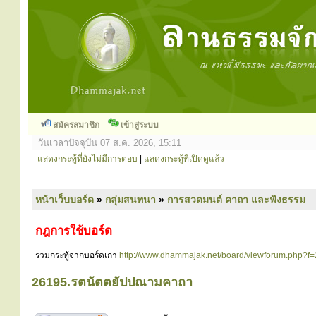
สมัครสมาชิก
เข้าสู่ระบบ
วันเวลาปัจจุบัน 07 ส.ค. 2026, 15:11
แสดงกระทู้ที่ยังไม่มีการตอบ
|
แสดงกระทู้ที่เปิดดูแล้ว
หน้าเว็บบอร์ด
»
กลุ่มสนทนา
»
การสวดมนต์ คาถา และฟังธรรม
กฎการใช้บอร์ด
รวมกระทู้จากบอร์ดเก่า
http://www.dhammajak.net/board/viewforum.php?f
26195.รตนัตตยัปปณามคาถา