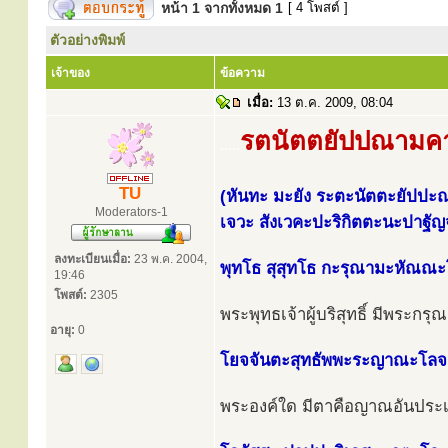
หน้า
1
จากทั้งหมด
1
[ 4 โพสต์ ]
ตัวอย่างพิมพ์
เจ้าของ
ข้อความ
เมื่อ:
13 ต.ค. 2009, 08:04
รตนัตตยัปปณามค
.....
TU
(หันทะ มะยัง ระตะนัตตะยัปป
Moderators-1
เจวะ สังเวคะปะริกิตตะนะปาฐั
ลงทะเบียนเมื่อ:
23 พ.ค. 2004,
พุทโธ สุสุทโธ กะรุณามะหัณณะ
19:46
โพสต์:
2305
พระพุทธเจ้าผู้บริสุทธิ์ มีพระก
อายุ:
0
โยจจันตะสุทธัพพะระญาณะโลจ
พระองค์ใด มีตาคือญาณอันประเส