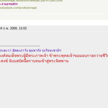
ww.dhammajak.net/forums/viewtopic.php?f=11&t=23048
k ลานธรรมจักร
ww.facebook.com/larndhammajak
4 ก.พ. 2009, 13:03
..........................................
 ภะคะวา อัตตะภาวัง ตุมหากัง ปะริจจะชามิฯ
องค์สมเด็จพระผู้มีพระภาคเจ้า ข้าพระพุทธเจ้าขอมอบกายถวายชีว
สงฆ์ นับแต่บัดนี้ตราบจนเข้าสู่พระนิพพาน