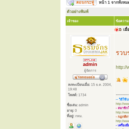
หน้า
1
จากทั้งห
ตัวอย่างพิมพ์
เจ้าของ
ข้อความ
เมื่
รวบ
admin
http:
ผู้จัดการ
ลงทะเบียนเมื่อ:
15 ธ.ค. 2004,
19:48
...........
โพสต์:
1734
-- วิธีใช้บ
http://w
ชื่อเล่น:
admin
- สมาชิกใ
อายุ:
0
http://w
ที่อยู่:
กทม.
- กฎกติก
http://w
- เครื่องม