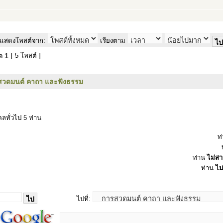
แสดงโพสต์จาก:
เรียงตาม
มด
1
[ 5 โพสต์ ]
สวดมนต์ คาถา และฟังธรรม
ลทั่วไป 5 ท่าน
ท
ท่าน
ไม่ส
ท่าน
ไม
ไปที่: