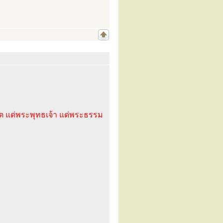
ิต แด่พระพุทธเจ้า แด่พระธรรม