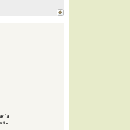
วสดใส
นดิน