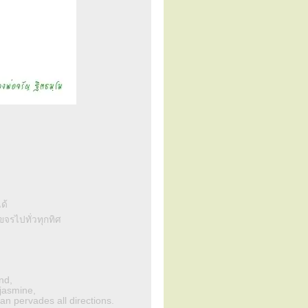
ด้
ขจรไปทั่วทุกทิศ
nd,
jasmine,
an pervades all directions.